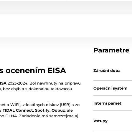
Parametre
r s ocenením EISA
Záruční doba
ISA
2023-2024. Bol navrhnutý na prípravu
Operační systém
, bez chýb a s dokonalou taktovacou
Interní paměť
t a WiFi), z lokálnych diskov (USB) a zo
y TIDAL Connect, Spotify, Qobuz
, ale
bo DLNA. Zariadenie má samozrejme aj
Vstupy