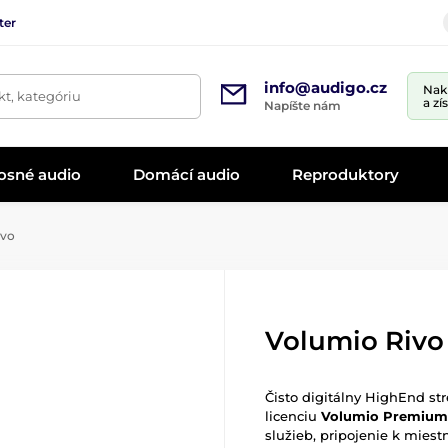
ter
info@audigo.cz
Nak
t, kategóriu
a zí
Napíšte nám
osné audio
Domácí audio
Reproduktory
ivo
Volumio Rivo
Čisto digitálny HighEnd s
licenciu
Volumio Premium
služieb, pripojenie k mies