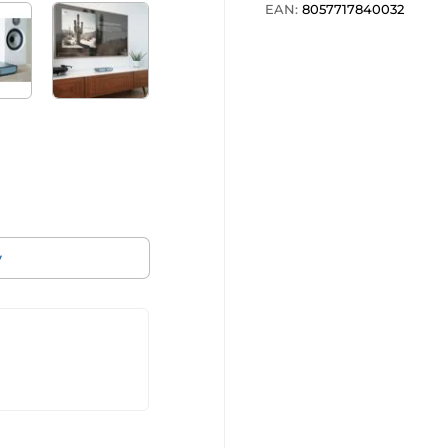
EAN:
8057717840032
v