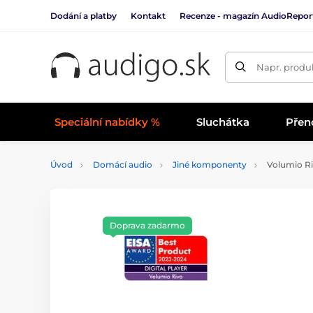
Dodání a platby
Kontakt
Recenze - magazín AudioRepor
Napr. produk
Speciální nabídky %
Sluchátka
Přen
Úvod
Domácí audio
Jiné komponenty
Volumio R
Doprava zadarmo