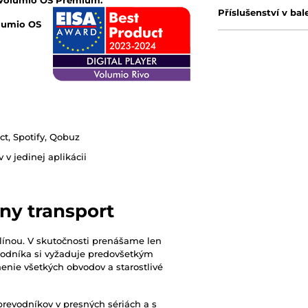
u Volumio OS Premium.
Příslušenství v bal
lumio OS
t, Spotify, Qobuz
v jedinej aplikácii
ny transport
plínou. V skutočnosti prenášame len
vodníka si vyžaduje predovšetkým
nenie všetkých obvodov a starostlivé
revodníkov v presných sériách a s