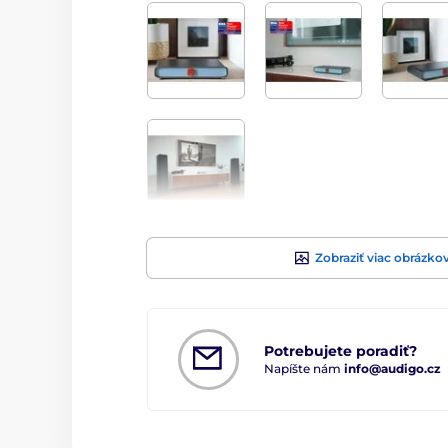
Zobraziť viac obrázko
Potrebujete poradiť?
Napíšte nám
info@audigo.cz