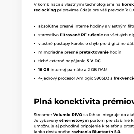
V kombinácii s vlastnými technológiami na
korek
reclocking
pripravíme údaje pre váš prevodník 
absolútne presné interné hodiny s vlastným fi
starostlivo
filtrované RF rušenie
na všetkých di
vlastné postupy korekcie chýb pre digitálne dát
mimoriadne presné
pretaktovanie
hodín
tiché externé napájanie
5 V DC
16 GB
internej pamäte a 2 GB RAM
4-jadrový procesor Amlogic S905D3 s
frekvenci
Plná konektivita prémi
Streamer
Volumio RIVO
sa ľahko integruje do a
Je vybavený
ethernetovým
portom pre stabilné k
umožňuje aj pohodlné pripojenie k telefónu pros
ľahko dostupného
rozhrania Bluetooth 5.0
.