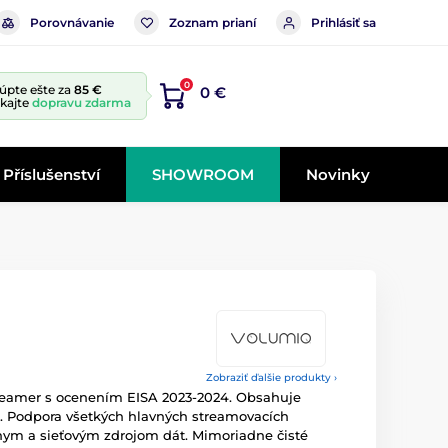
Porovnávanie
Zoznam prianí
Prihlásiť sa
0
úpte ešte za
85 €
0 €
skajte
dopravu zdarma
Příslušenství
SHOWROOM
Novinky
Zobraziť ďalšie produkty ›
treamer s ocenením EISA 2023-2024. Obsahuje
. Podpora všetkých hlavných streamovacích
tnym a sieťovým zdrojom dát. Mimoriadne čisté