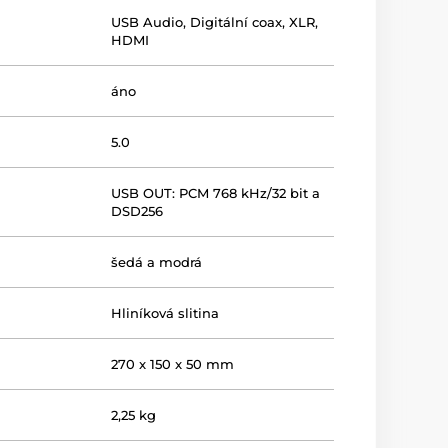
USB Audio
,
Digitální coax
,
XLR
,
HDMI
áno
5.0
USB OUT: PCM 768 kHz/32 bit a
DSD256
šedá a modrá
Hliníková slitina
270 x 150 x 50 mm
2,25 kg