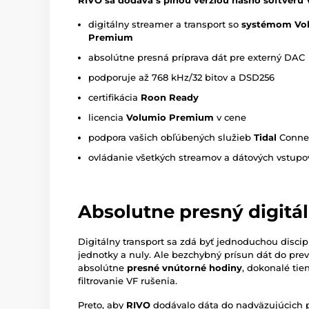
RIVO sa dodáva s plnou verziou nášho softvér
digitálny streamer a transport so
systémom Vo
Premium
absolútne presná príprava dát pre externý DAC
podporuje až 768 kHz/32 bitov a DSD256
certifikácia
Roon Ready
licencia
Volumio
Premium
v cene
podpora vašich obľúbených služieb
Tidal
Connec
ovládanie všetkých streamov a dátových vstupov 
Absolutne presný digitál
Digitálny transport sa zdá byť jednoduchou disci
jednotky a nuly. Ale bezchybný prísun dát do pre
absolútne
presné vnútorné hodiny
, dokonalé tie
filtrovanie VF rušenia.
Preto, aby
RIVO
dodávalo dáta do nadväzujúcich p