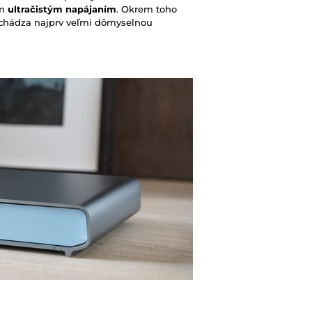
ým
ultračistým napájaním
. Okrem toho
rechádza najprv veľmi dômyselnou