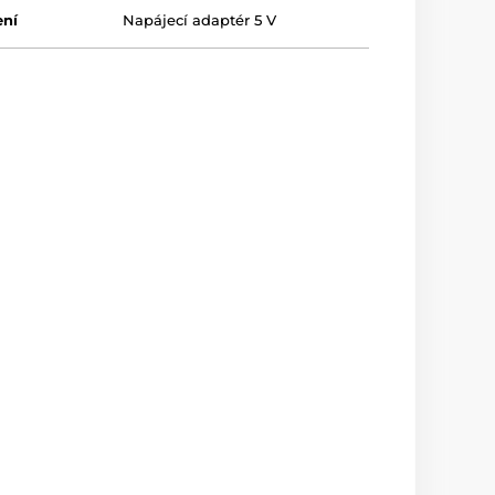
ení
Napájecí adaptér 5 V