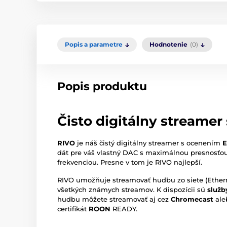
Popis a parametre
Hodnotenie
(0)
Popis produktu
Čisto digitálny streame
RIVO
je náš čistý digitálny streamer s ocenením
E
dát pre váš vlastný DAC s maximálnou presnosťou
frekvenciou. Presne v tom je RIVO najlepší.
RIVO umožňuje streamovať hudbu zo siete (Etherne
všetkých známych streamov. K dispozícii sú
služb
hudbu môžete streamovať aj cez
Chromecast
ale
certifikát
ROON
READY.