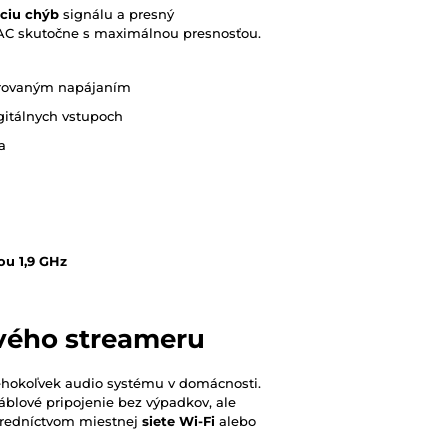
ciu chýb
signálu a presný
DAC skutočne s maximálnou presnosťou.
ltrovaným napájaním
gitálnych vstupoch
a
ou 1,9 GHz
ového streameru
kéhokoľvek audio systému v domácnosti.
áblové pripojenie bez výpadkov, ale
tredníctvom miestnej
siete Wi-Fi
alebo