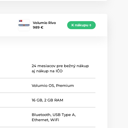
Volumio Rivo
K nákupu
989 €
24 mesiacov pre bežný nákup
aj nákup na IČO
Volumio OS, Premium
16 GB, 2 GB RAM
Bluetooth
,
USB Type A
,
Ethernet
,
WiFi