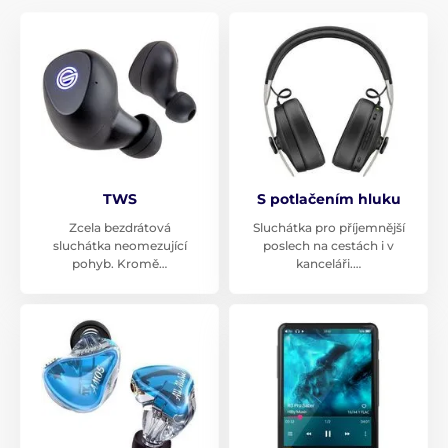
TWS
S potlačením hluku
Zcela bezdrátová
Sluchátka pro příjemnější
sluchátka neomezující
poslech na cestách i v
pohyb. Kromě…
kanceláři.…