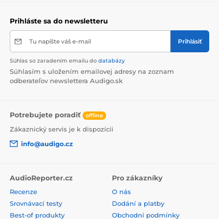
Prihláste sa do newsletteru
Tu napíšte váš e-mail
Prihlásiť
Súhlas so zaradením emailu do
databázy
Súhlasím s uložením emailovej adresy na zoznam
odberateľov newslettera Audigo.sk
Potrebujete poradiť
offline
Zákaznický servis je k dispozícii
info@audigo.cz
AudioReporter.cz
Pro zákazníky
Recenze
O nás
Srovnávací testy
Dodání a platby
Best-of produkty
Obchodní podmínky