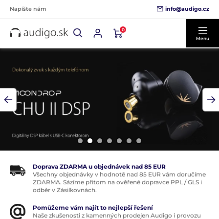
info@audigo.cz
Napíšte nám
0
Menu
Doprava ZDARMA u objednávek nad 85 EUR
Všechny objednávky v hodnotě nad 85 EUR vám doručíme
ZDARMA. Sázíme přitom na ověřené dopravce PPL / GLS i
odběr v Zásilkovnách.
Pomůžeme vám najít to nejlepší řešení
Naše zkušenosti z kamenných prodejen Audigo i provozu