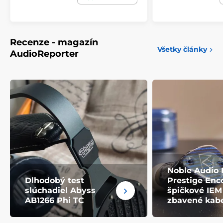
Recenze - magazín
Všetky články
AudioReporter
Noble Audio
Dlhodobý test
Prestige Enco
slúchadiel Abyss
špičkové IEM
AB1266 Phi TC
zbavené kab