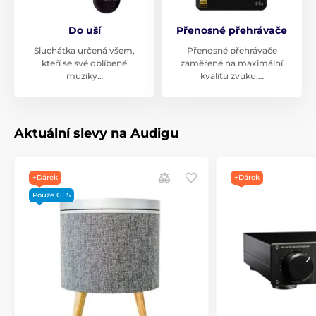
Do uší
Přenosné přehrávače
Sluchátka určená všem,
Přenosné přehrávače
kteří se své oblíbené
zaměřené na maximální
muziky…
kvalitu zvuku.…
Aktuální slevy na Audigu
+Dárek
+Dárek
Pouze GLS