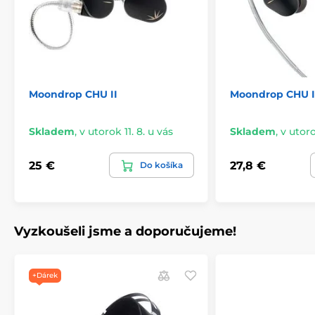
Moondrop CHU II
Moondrop CHU I
Skladem
,
v utorok 11. 8. u vás
Skladem
,
v utoro
25 €
27,8 €
Do košíka
Vyzkoušeli jsme a doporučujeme!
+Dárek