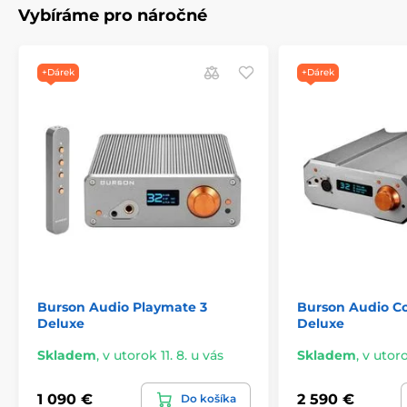
Vybíráme pro náročné
+Dárek
+Dárek
Burson Audio Playmate 3
Burson Audio Co
Deluxe
Deluxe
Skladem
,
v utorok 11. 8. u vás
Skladem
,
v utoro
1 090 €
2 590 €
Do košíka