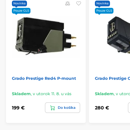
Novinka
Novinka
Pouze GLS
Pouze GLS
Grado Prestige Red4 P-mount
Grado Prestige
Skladem
,
v utorok 11. 8. u vás
Skladem
,
v utoro
199 €
280 €
Do košíka