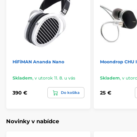
HiFiMAN Ananda Nano
Moondrop CHU I
Skladem
,
v utorok 11. 8. u vás
Skladem
,
v utoro
390 €
25 €
Do košíka
Novinky v nabídce