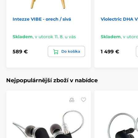
Intezze VIBE - orech / sivá
Violectric DHA 
Skladem
,
v utorok 11. 8. u vás
Skladem
,
v utoro
589 €
1 499 €
Do košíka
Nejpopulárnější zboží v nabídce