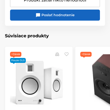
Produkt zatiaľ nikto nehodnotil
Poslať hodnotenie
Súvisiace produkty
+Dárek
+Dárek
Pouze GLS