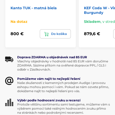
Kanto TUK - matná biela
KEF Coda W - Vi
Burgundy
Na dotaz
Skladem
,
v stred
800 €
879,6 €
Do košíka
Doprava ZDARMA u objednávek nad 85 EUR
Všechny objednávky v hodnotě nad 85 EUR vám doručíme
ZDARMA. Sázíme přitom na ověřené dopravce PPL / GLS i
odběr v Zásilkovnách.
Pomůžeme vám najít to nejlepší řešení
Naše zkušenosti z kamenných prodejen Audigo i provozu
eshopu mohou pomoci i vám. Pokud se nám ozvete přímo,
dokážeme najít to nejlepší řešení pro vás.
Výběr podle hodnocení zvuku a recenzí
Protože většinu sortimentu sami testujeme, můžeme vám s
výběrem pomoci také reálným hodnocením zvuku přímo
na stránkách nebo podrobnými recenzemi.