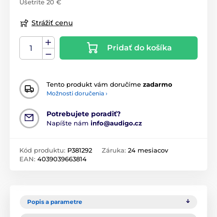
Ušetríte 20 €
Strážiť cenu
Pridať do košíka
Tento produkt vám doručíme
zadarmo
Možnosti doručenia ›
Potrebujete poradiť?
Napíšte nám
info@audigo.cz
Kód produktu:
P381292
Záruka:
24 mesiacov
EAN:
4039039663814
Popis a parametre