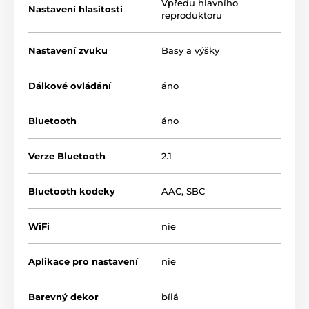
Vpředu hlavního
Nastavení hlasitosti
reproduktoru
Nastavení zvuku
Basy a výšky
Dálkové ovládání
áno
Bluetooth
áno
Verze Bluetooth
2.1
Bluetooth kodeky
AAC
,
SBC
WiFi
nie
Produkt je zaradený v kategóriách
Aktuální slevy
K počítači
Aplikace pro nastavení
nie
Bezdrátové
Barevný dekor
bílá