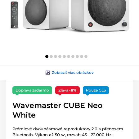
Zobraziť viac obrázkov
Doprava zadarmo
Zľava
-8%
Pouze GLS
Wavemaster CUBE Neo
White
Prémiové dvoupásmové reproduktory 2.0 s přenosem
Bluetooth. Výkon až 50 w, rozsah 45 - 22.000 Hz.