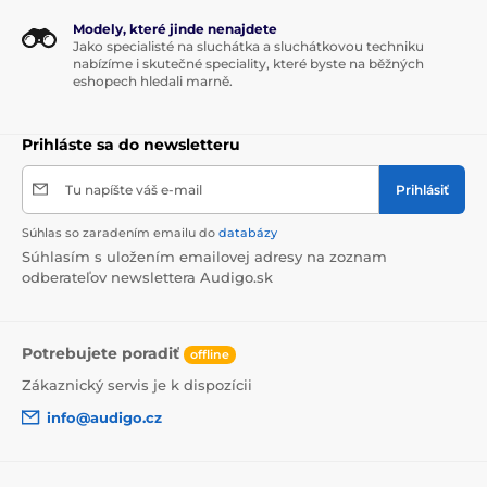
Modely, které jinde nenajdete
Jako specialisté na sluchátka a sluchátkovou techniku
nabízíme i skutečné speciality, které byste na běžných
eshopech hledali marně.
Prihláste sa do newsletteru
Tu napíšte váš e-mail
Prihlásiť
Súhlas so zaradením emailu do
databázy
Súhlasím s uložením emailovej adresy na zoznam
odberateľov newslettera Audigo.sk
Potrebujete poradiť
offline
Zákaznický servis je k dispozícii
info@audigo.cz