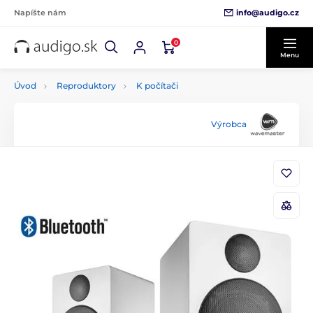
info@audigo.cz
Napíšte nám
0
Menu
Úvod
Reproduktory
K počítači
Výrobca