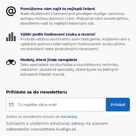
Pomůžeme vám najít to nejlepší řešení
Naše zkušenosti z kamenných prodejen Audigo i provozu
eshopu mohou pomoci i vám. Pokud se nám ozvete přímo,
dokážeme najít to nejlepší řešení pro vás.
Výběr podle hodnocení zvuku a recenzí
Protože většinu sortimentu sami testujeme, můžeme vám s
výběrem pomoci také reálným hodnocením zvuku přímo
na stránkách nebo podrobnými recenzemi.
Modely, které jinde nenajdete
Jako specialisté na sluchátka a sluchátkovou techniku
nabízíme i skutečné speciality, které byste na běžných
eshopech hledali marně.
Prihláste sa do newsletteru
Tu napíšte váš e-mail
Prihlásiť
Súhlas so zaradením emailu do
databázy
Súhlasím s uložením emailovej adresy na zoznam
odberateľov newslettera Audigo.sk