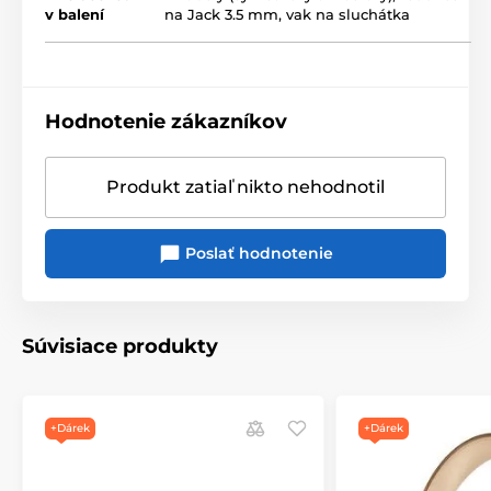
v balení
na Jack 3.5 mm, vak na sluchátka
Produkt je zaradený v kategóriách
Vyzkoušeno! Doporučujeme...
Kolem uší
Hodnotenie zákazníkov
Otevřená
SHOWROOM
Produkt zatiaľ nikto nehodnotil
Poslať hodnotenie
Súvisiace produkty
+Dárek
+Dárek