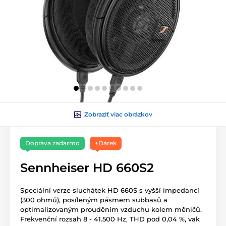
Zobraziť viac obrázkov
Doprava zadarmo
+Dárek
Sennheiser HD 660S2
Speciální verze sluchátek HD 660S s vyšší impedancí
(300 ohmů), posíleným pásmem subbasů a
optimalizovaným prouděním vzduchu kolem měničů.
Frekvenční rozsah 8 - 41.500 Hz, THD pod 0,04 %, vak