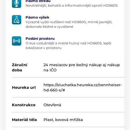
Pásmo středů
upravené
proudění vzduchu
kolem měniče posiluje
Neutrálnější, bohatší a informativnější oproti HD660S
a lépe kontroluje basovou odezvu
Pásmo výšek
ocelovou fólií
vyztužený okraj membrány (nižší
Výrazně vyšší rozlišení než HD660S, mírně jasnější,
zkreslení nechtěnými vibracemi)
dokonale klidné a vyvážené
ultra-lehká
hliníková cívka
(přesnější kontrola
Podání prostoru
pohybu lehké lehčí membrány)
O kus vzdušnější a méně hutný než HD660S, lepší
lokalizace v prostoru
nové ladění zvuku
s mírným posílením basové
složky a jemnější prezentací detailů
Záruční
24 mesiacov pre bežný nákup aj nákup
dva kvalitní odpojitelné
OFC kabely
v balení (180
doba
na IČO
cm, Jack 6.3 a Jack 4.4 mm)
prodyšné
semišové náušníky
s minimálním
https://sluchatka.heureka.cz/sennheiser-
Heureka url
přítlakem
hd-660-s/#
MADE IN IRELAND
Konstrukce
Otevřená
Materiál těla
Plast, kovová mřížka