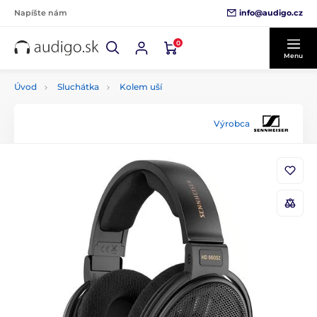
info@audigo.cz
Napíšte nám
0
Menu
Úvod
Sluchátka
Kolem uší
Výrobca