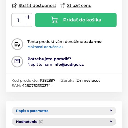
Strážiť dostupnosť
Strážiť cenu
Pridať do košíka
Tento produkt vám doručíme
zadarmo
Možnosti doručenia ›
Potrebujete poradiť?
Napíšte nám
info@audigo.cz
Kód produktu:
P382897
Záruka:
24 mesiacov
EAN:
4260752330374
Popis a parametre
Hodnotenie
(0)