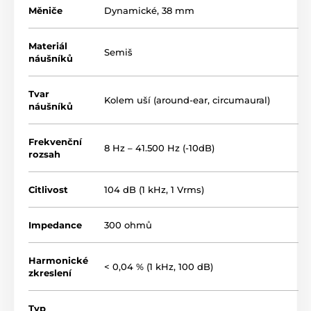
Měniče
Dynamické, 38 mm
Materiál
Semiš
náušníků
Tvar
Kolem uší (around-ear, circumaural)
náušníků
Vaše sluchátka na mnoho
Frekvenční
8 Hz – 41.500 Hz (-10dB)
rozsah
let
Citlivost
104 dB (1 kHz, 1 Vrms)
Sluchátka řady
HD 600
patří už mnoho let k tomu
nejlepšímu, ale také nejspolehlivějšímu, co
Impedance
300 ohmů
sluchátkový svět nabízí. Nic se na tom nemění ani v
případě novinky
HD 660S2
. Robustní tělo prověřené
léty při používání nijak netrpí, nevrže a vydrží zkrátka v
Harmonické
perfektním stavu mnoho let. Vše ostatní zvládnete
< 0,04 % (1 kHz, 100 dB)
zkreslení
snadno vyměnit. To platí pro náušníky i odpojitelný
kabel, který je navíc k dostání v různých délkách i s
různými konektory.
Typ