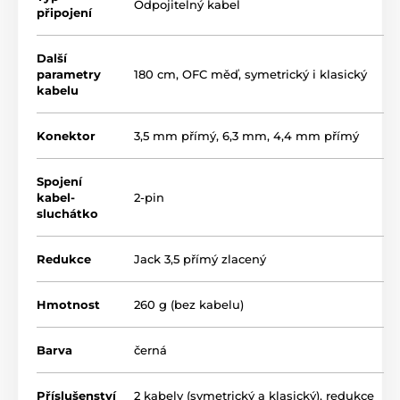
Odpojitelný kabel
připojení
pevná
a zároveň velmi
pohodlná
konstrukce
Další
prodyšné
semišové náušníky zlehka obklopují ucho
parametry
180 cm, OFC měď, symetrický i klasický
a dají se snadno vyměnit
kabelu
speciální
zesílené
kabely
s dlouhou životností a
Konektor
3,5 mm přímý
,
6,3 mm
,
4,4 mm přímý
snadnou výměnou
Spojení
kabel-
2-pin
sluchátko
Redukce
Jack 3,5 přímý zlacený
Hmotnost
260 g (bez kabelu)
Barva
černá
Příslušenství
2 kabely (symetrický a klasický), redukce