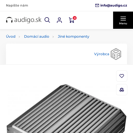
info@audigo.cz
Napíšte nám
0
Menu
Úvod
Domácí audio
Jiné komponenty
Výrobca