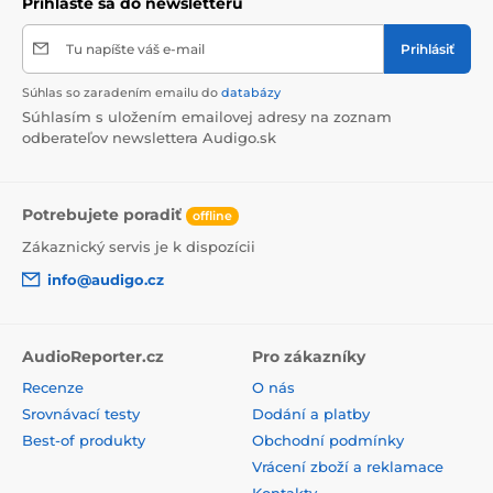
Prihláste sa do newsletteru
Tu napíšte váš e-mail
Prihlásiť
Súhlas so zaradením emailu do
databázy
Súhlasím s uložením emailovej adresy na zoznam
odberateľov newslettera Audigo.sk
Potrebujete poradiť
offline
Zákaznický servis je k dispozícii
info@audigo.cz
AudioReporter.cz
Pro zákazníky
Recenze
O nás
Srovnávací testy
Dodání a platby
Best-of produkty
Obchodní podmínky
Vrácení zboží a reklamace
Kontakty