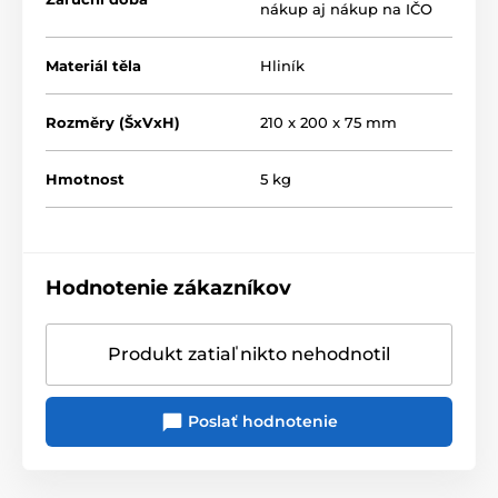
nákup aj nákup na IČO
vysokofrekvenčná prúdová pumpa
Materiál těla
Hliník
Rozměry (ŠxVxH)
210 x 200 x 75 mm
Hmotnost
5 kg
Hodnotenie zákazníkov
Produkt zatiaľ nikto nehodnotil
Prečo používať kvalitný napájací zdroj
Fusion Core?
Poslať hodnotenie
Lineárne napájacie zdroje s vinutými transformátormi
sú objemné, neefektívne a generujú 50Hz šum
zemnej slučky. Bežné spínané napájacie zdroje môžu