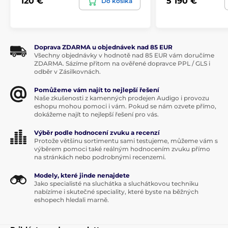
120 €
5 190 €
Do košíka
4-pólový
Výstupný
zásuvný
konektor
konektor
Doprava ZDARMA u objednávek nad 85 EUR
Výstupný
Všechny objednávky v hodnotě nad 85 EUR vám doručíme
15A
prúd
ZDARMA. Sázíme přitom na ověřené dopravce PPL / GLS i
odběr v Zásilkovnách.
Výstupné
24V
napätie
Pomůžeme vám najít to nejlepší řešení
Naše zkušenosti z kamenných prodejen Audigo i provozu
eshopu mohou pomoci i vám. Pokud se nám ozvete přímo,
Prahová
dokážeme najít to nejlepší řešení pro vás.
hodnota
<1μV
šumu
Výběr podle hodnocení zvuku a recenzí
Protože většinu sortimentu sami testujeme, můžeme vám s
výběrem pomoci také reálným hodnocením zvuku přímo
na stránkách nebo podrobnými recenzemi.
Modely, které jinde nenajdete
Jako specialisté na sluchátka a sluchátkovou techniku
nabízíme i skutečné speciality, které byste na běžných
eshopech hledali marně.