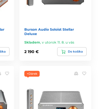
lar
Burson Audio Soloist Stellar
Deluxe
Skladem
,
v utorok 11. 8. u vás
2 190 €
šíka
Do košíka
+Dárek