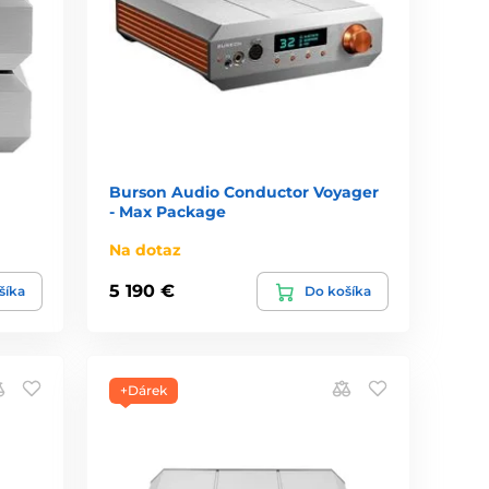
Burson Audio Conductor Voyager
- Max Package
Na dotaz
5 190 €
šíka
Do košíka
+Dárek