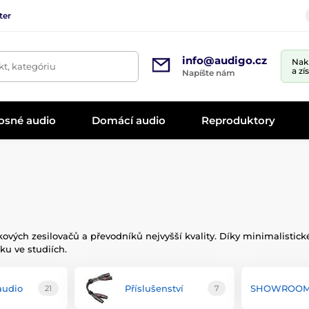
ter
info@audigo.cz
Nak
t, kategóriu
a zí
Napíšte nám
osné audio
Domácí audio
Reproduktory
kových zesilovačů a převodníků nejvyšší kvality. Díky minimalisti
ku ve studiích.
audio
Příslušenství
SHOWROO
21
7