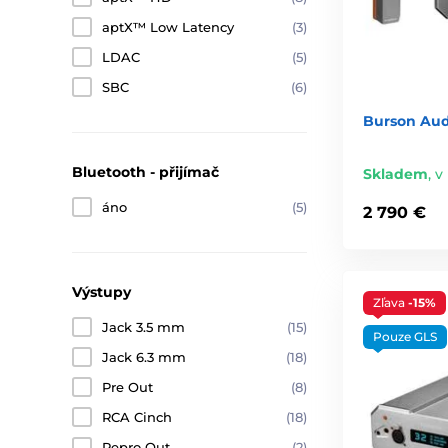
aptX™ Low Latency
(3)
LDAC
(5)
SBC
(6)
Burson Audi
Bluetooth - přijímač
Skladem
,
v 
áno
(5)
2 790 €
Výstupy
Zľava
-15%
Jack 3.5 mm
(15)
Pouze GLS
Jack 6.3 mm
(18)
Pre Out
(8)
RCA Cinch
(18)
Repro Out
(2)