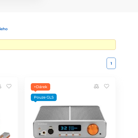
ieho
1
+Dárek
Pouze GLS