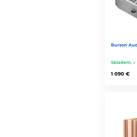
Burson Aud
Skladem
,
v 
1 090 €