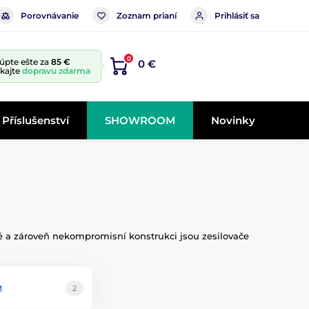
Porovnávanie
Zoznam prianí
Prihlásiť sa
0
úpte ešte za
85 €
0 €
skajte
dopravu zdarma
Příslušenství
SHOWROOM
Novinky
cké a zároveň nekompromisní konstrukci jsou zesilovače
M
2