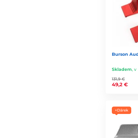
Burson Aud
Skladem
,
v 
131,9 €
49,2 €
+Dárek