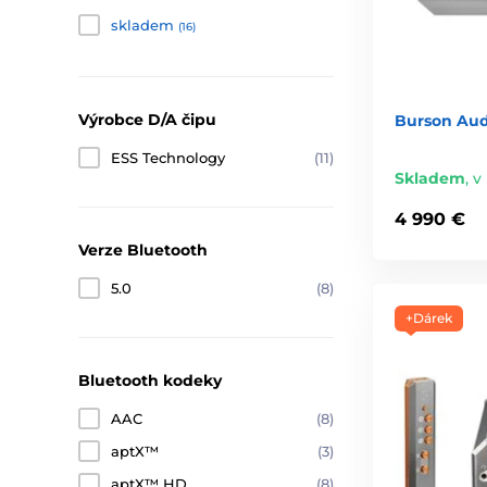
skladem
(16)
Výrobce D/A čipu
Burson Aud
ESS Technology
(11)
Skladem
,
v 
4 990 €
Verze Bluetooth
5.0
(8)
+Dárek
Bluetooth kodeky
AAC
(8)
aptX™
(3)
aptX™ HD
(8)