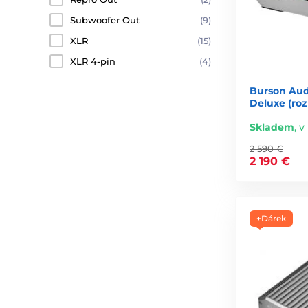
Subwoofer Out
(9)
XLR
(15)
XLR 4-pin
(4)
Burson Aud
Deluxe (ro
Skladem
,
v 
2 590 €
2 190 €
+Dárek