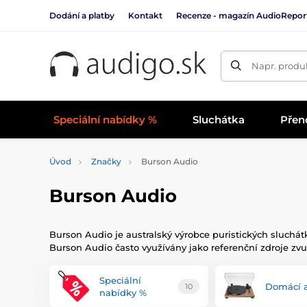
Dodání a platby
Kontakt
Recenze - magazín AudioRepor
Napr. produk
Speciální nabídky %
Sluchátka
Přen
Úvod
Značky
Burson Audio
Burson Audio
Burson Audio je australský výrobce puristických sluchát
Burson Audio často využívány jako referenční zdroje zvu
Speciální
Domácí 
10
nabídky %