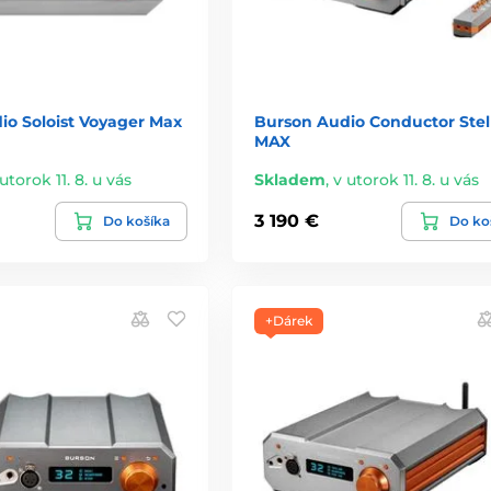
io Soloist Voyager Max
Burson Audio Conductor Stel
MAX
utorok 11. 8. u vás
Skladem
,
v utorok 11. 8. u vás
3 190 €
Do košíka
Do ko
+Dárek