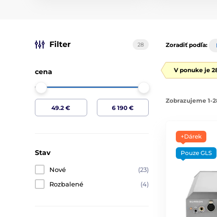
Filter
28
Zoradiť podľa:
V ponuke je 2
cena
Zobrazujeme 1-2
+Dárek
Stav
Pouze GLS
Nové
(23)
Rozbalené
(4)