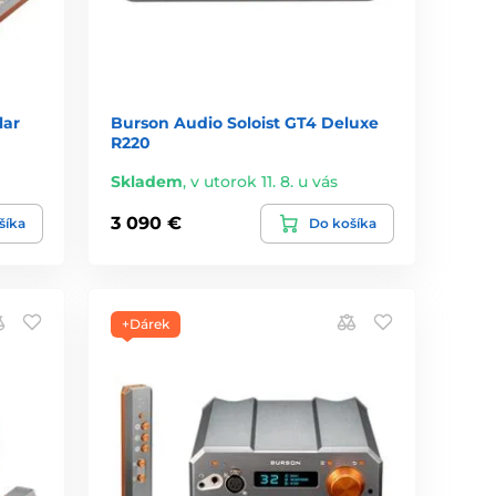
lar
Burson Audio Soloist GT4 Deluxe
R220
Skladem
,
v utorok 11. 8. u vás
3 090 €
šíka
Do košíka
+Dárek