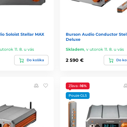
o Soloist Stellar MAX
Burson Audio Conductor Stel
Deluxe
utorok 11. 8. u vás
Skladem
,
v utorok 11. 8. u vás
2 590 €
Do košíka
Do ko
Zľava
-16%
Pouze GLS