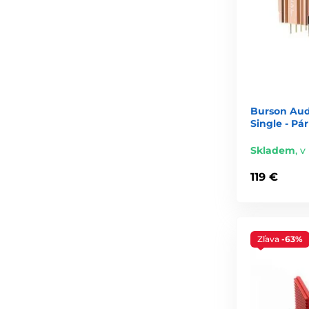
Burson Audi
Single - Pár
Skladem
,
v 
119 €
Zľava
-63%