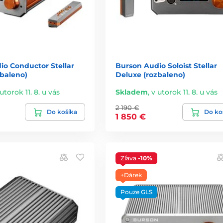
io Conductor Stellar
Burson Audio Soloist Stellar
zbaleno)
Deluxe (rozbaleno)
utorok 11. 8. u vás
Skladem
,
v utorok 11. 8. u vás
2 190 €
Do košíka
Do ko
1 850 €
Zľava
-10%
+Dárek
Pouze GLS