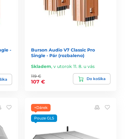
gle -
Burson Audio V7 Classic Pro
Single - Pár (rozbaleno)
Skladem
,
v utorok 11. 8. u vás
119 €
Do košíka
šíka
107 €
+Dárek
Pouze GLS