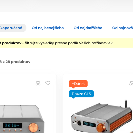
Doporučené
Od najlacnejšieho
Od najdražšieho
Od najnovš
8 produktov
- filtrujte výsledky presne podľa Vašich požiadaviek.
8 z 28 produktov
+Dárek
Pouze GLS