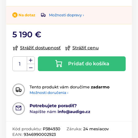
Možnosti dopravy ›
Na dotaz
5 190 €
Strážiť dostupnosť
Strážiť cenu
Pridať do košíka
Tento produkt vám doručíme
zadarmo
Možnosti doručenia ›
Potrebujete poradiť?
Napíšte nám
info@audigo.cz
Kód produktu:
P384930
Záruka:
24 mesiacov
EAN:
9346990002923