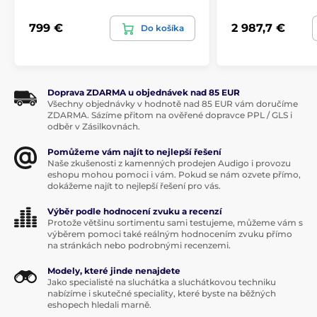
799 €
2 987,7 €
Do košíka
Doprava ZDARMA u objednávek nad 85 EUR
Všechny objednávky v hodnotě nad 85 EUR vám doručíme
ZDARMA. Sázíme přitom na ověřené dopravce PPL / GLS i
odběr v Zásilkovnách.
Pomůžeme vám najít to nejlepší řešení
Naše zkušenosti z kamenných prodejen Audigo i provozu
eshopu mohou pomoci i vám. Pokud se nám ozvete přímo,
dokážeme najít to nejlepší řešení pro vás.
Výběr podle hodnocení zvuku a recenzí
Protože většinu sortimentu sami testujeme, můžeme vám s
výběrem pomoci také reálným hodnocením zvuku přímo
na stránkách nebo podrobnými recenzemi.
Modulárny dizajn a
Modely, které jinde nenajdete
konektivita pre 21. storočie
Jako specialisté na sluchátka a sluchátkovou techniku
nabízíme i skutečné speciality, které byste na běžných
eshopech hledali marně.
Conductor Voyager je navrhnutý s ohľadom na