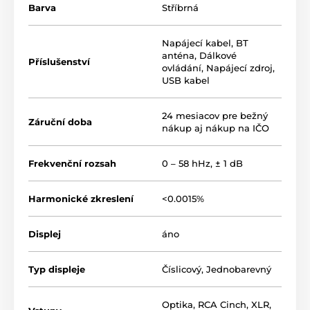
neviditeľný, ale jeho pôsobením je zostávajúci šum z
Barva
Stříbrná
napájania až 300x menší, než bez jeho nasadenia.
Napájecí kabel
,
BT
anténa
,
Dálkové
Příslušenství
ovládání
,
Napájecí zdroj
,
USB kabel
24 mesiacov pre bežný
Záruční doba
nákup aj nákup na IČO
Frekvenční rozsah
0 – 58 hHz, ± 1 dB
Harmonické zkreslení
<0.0015%
Displej
áno
Conductor Voyager |
DAC/AMP s čipom
Typ displeje
Číslicový
,
Jednobarevný
ES9039PRO
Optika
,
RCA Cinch
,
XLR
,