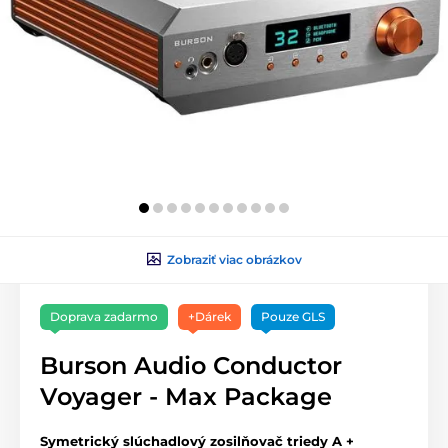
Zobraziť viac obrázkov
Doprava zadarmo
+Dárek
Pouze GLS
Burson Audio Conductor
Voyager - Max Package
Symetrický slúchadlový zosilňovač triedy A +