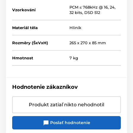
Operačné zosilňovače V7 Vivid
PCM ≤ 768kHz @ 16, 24,
Vzorkování
32 bits, DSD 512
Bezdrôtový príjem cez Bluetooth 5.0 s kodekmi aptX
HD aj LDAC
Materiál těla
Hliník
Nové diaľkové ovládanie
Rozměry (ŠxVxH)
265 x 270 x 85 mm
Hmotnost
7 kg
Hodnotenie zákazníkov
Produkt zatiaľ nikto nehodnotil
Poslať hodnotenie