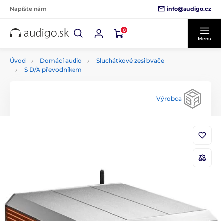
info@audigo.cz
Napíšte nám
0
Menu
Úvod
Domácí audio
Sluchátkové zesilovače
S D/A převodníkem
Výrobca