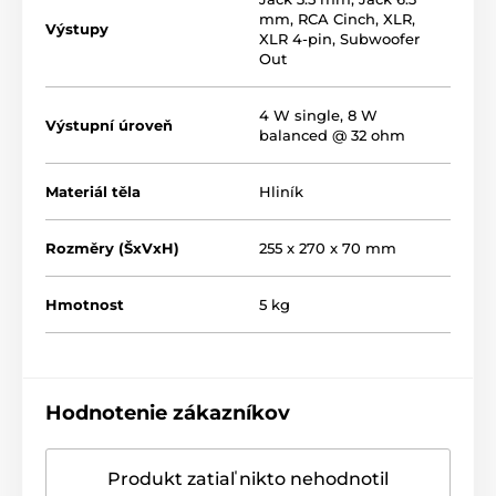
mm
,
RCA Cinch
,
XLR
,
Výstupy
XLR 4-pin
,
Subwoofer
Out
Zásadné vlastnosti verzie
4 W single, 8 W
Výstupní úroveň
balanced @ 32 ohm
soloist gt4 max
Materiál těla
Hliník
8 W výkonu do 32 ohmov (XLR) pre dynamický
prednes
Rozměry (ŠxVxH)
255 x 270 x 70 mm
dokonale presné ovládanie hlasitosti 2x MUSES
72320
simulácia priestoru Crossfeed v 3 stupňoch pre
Hmotnost
5 kg
prirodzenejší posluch
nastavenie zisku v 3 stupňoch pre optimalizáciu so
slúchadlami
unikátny režim počúvania slúchadlá + subwoofer
Hodnotenie zákazníkov
symetrická konštrukcia Dual Mono pre elimináciu
presluchov
Produkt zatiaľ nikto nehodnotil
nové pasívne chladenie jemným rebrovaním (Cool