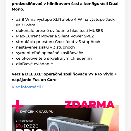
predzosilňovač v hliníkovom šasi a konfigurácii Dual
Mono.
až 8 W na výstupe XLR alebo 4 W na výstupe Jack
@ 32 ohm
dokonale presné ovládanie hlasitosti MUSES
Max-Current Power a Silent Power SP02
simulácia priestoru Crossfeed v 3 stupňoch
nastavenie zisku v 3 stupňoch
vymeniteľné operačné zosilňovače
celokovové telo s kvalitným chladením
diaľkové ovládanie
Verzia DELUXE: operačné zosilňovače V7 Pro Vivid +
napájanie Fusion Core
Viac informácií ›