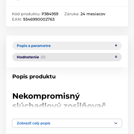
Kód produktu:
P384959
Záruka:
24 mesiacov
EAN:
9346990002763
Popis a parametre
Hodnotenie
(0)
Popis produktu
Nekompromisný
slúchadlový zosilňovač
Zosilňovač Soloist GT4 Deluxe od Burson Audio
Zobraziť celý popis
integruje všetky kľúčové technológie značky – od
inovatívneho napájania Max Current Power Supply