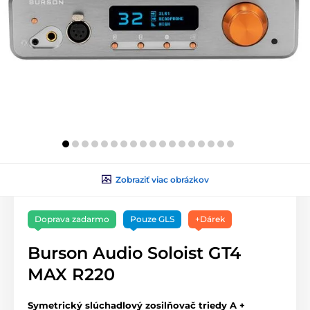
Zobraziť viac obrázkov
Doprava zadarmo
Pouze GLS
+Dárek
Burson Audio Soloist GT4
MAX R220
Symetrický slúchadlový zosilňovač triedy A +