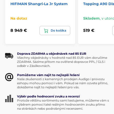
HIFIMAN Shangri-La Jr System
Topping A90 Disc
transparentnosťou, typickou pre
HiFi Audio
riešenia
značky Burson.
DUAL MONO - dva nezávislé, symetrické
Na dotaz
Skladem
,
v utoro
zosilňovače čistej triedy A
Kompletná eliminácia kanálových presluchov pre
8 949 €
519 €
Do košíka
tiché pozadie a presnú lokalizáciu
6x diskrétny operačný zosilňovač V7 Pro Vivid
Doprava ZDARMA u objednávek nad 85 EUR
Všechny objednávky v hodnotě nad 85 EUR vám doručíme
ZDARMA. Sázíme přitom na ověřené dopravce PPL / GLS i
odběr v Zásilkovnách.
Pomůžeme vám najít to nejlepší řešení
Naše zkušenosti z kamenných prodejen Audigo i provozu
eshopu mohou pomoci i vám. Pokud se nám ozvete přímo,
dokážeme najít to nejlepší řešení pro vás.
Výběr podle hodnocení zvuku a recenzí
Protože většinu sortimentu sami testujeme, můžeme vám s
výběrem pomoci také reálným hodnocením zvuku přímo
na stránkách nebo podrobnými recenzemi.