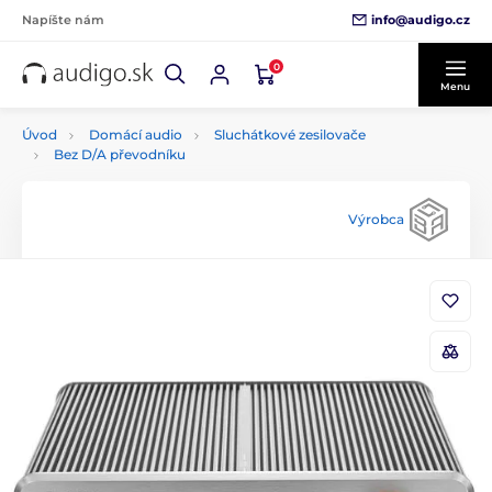
info@audigo.cz
Napíšte nám
0
Menu
Úvod
Domácí audio
Sluchátkové zesilovače
Bez D/A převodníku
Výrobca