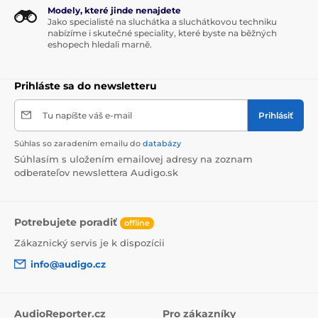
Modely, které jinde nenajdete
Jako specialisté na sluchátka a sluchátkovou techniku
Precízne ovládanie volume
nabízíme i skutečné speciality, které byste na běžných
eshopech hledali marně.
a funkcia crossfeed
Prihláste sa do newsletteru
Dôležitým technologickým prvkom je riadenie
hlasitosti. GT4 má každý kanál osadený samostatným
čipom MUSES72320 s diskrétnym bufferom. Toto
Tu napíšte váš e-mail
Prihlásiť
riešenie eliminuje akýkoľvek potenciálny presluch v
riadení hlasitosti a navyše umožňuje presné vyváženie
Súhlas so zaradením emailu do
databázy
sterea aj funkciu
Crossfeed
, ktorá prirodzenejšie
Súhlasím s uložením emailovej adresy na zoznam
simuluje priestorový vnem pri počúvaní zo slúchadiel
odberateľov newslettera Audigo.sk
a znižuje únavu posluchu. Ovládanie je precízne a
presné v celom rozsahu.
Dvojitý systém riadenia hlasitosti (jeden na kanál) s
Potrebujete poradiť
offline
čipom MUSES72320
Zákaznický servis je k dispozícii
Nastaviteľný Crossfeed (hardvérový) v troch krokoch
info@audigo.cz
pre optimalizáciu priestoru
Režim slúchadlá + subwoofer pre rozšírenie
poslechového zážitku o hlboké
basy
AudioReporter.cz
Pro zákazníky