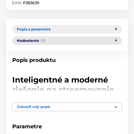
EAN:
P383639
Popis a parametre
Hodnotenie
(0)
Popis produktu
Inteligentné a moderné
riešenie na streamovanie
hudby v celej domácnosti
Zobraziť celý popis
Sieťový prehrávač
AIO C
umožňuje bezdrôtovo
streamovať všetku hudbu do vášho aktuálneho
hudobného systému. Toto malé hliníkové zariadenie
Parametre
obsahuje neuveriteľné množstvo technológií a funkcií,