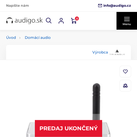
info@audigo.cz
Napíšte nám
0
Menu
Úvod
Domácí audio
Výrobca
PREDAJ UKONČENÝ