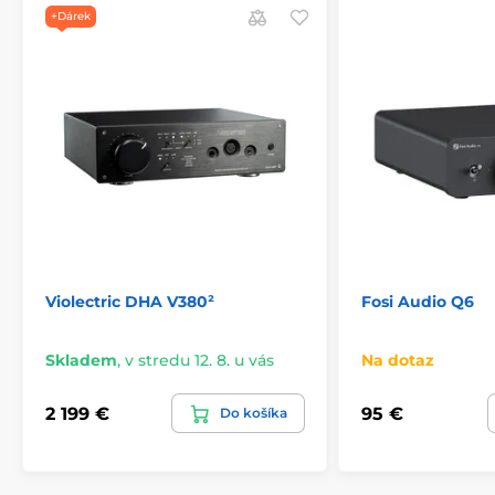
+Dárek
Violectric DHA V380²
Fosi Audio Q6
Skladem
,
v stredu 12. 8. u vás
Na dotaz
2 199 €
95 €
Do košíka