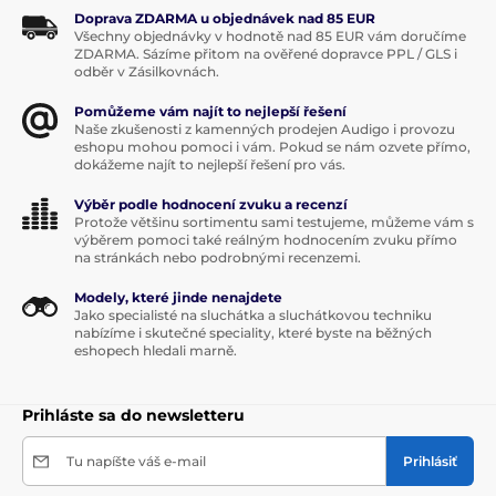
Doprava ZDARMA u objednávek nad 85 EUR
Všechny objednávky v hodnotě nad 85 EUR vám doručíme
ZDARMA. Sázíme přitom na ověřené dopravce PPL / GLS i
odběr v Zásilkovnách.
Pomůžeme vám najít to nejlepší řešení
Naše zkušenosti z kamenných prodejen Audigo i provozu
eshopu mohou pomoci i vám. Pokud se nám ozvete přímo,
dokážeme najít to nejlepší řešení pro vás.
Výběr podle hodnocení zvuku a recenzí
Protože většinu sortimentu sami testujeme, můžeme vám s
výběrem pomoci také reálným hodnocením zvuku přímo
na stránkách nebo podrobnými recenzemi.
Modely, které jinde nenajdete
Jako specialisté na sluchátka a sluchátkovou techniku
nabízíme i skutečné speciality, které byste na běžných
eshopech hledali marně.
Prihláste sa do newsletteru
Tu napíšte váš e-mail
Prihlásiť