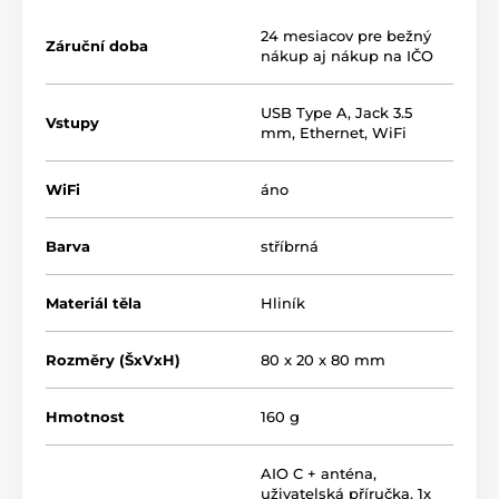
ktoré prenesú váš existujúci audio systém do
digitálnej éry.
24 mesiacov pre bežný
Záruční doba
nákup aj nákup na IČO
Kompaktný streamer AIO C ponúka všetky funkcie
série AIO, môžete počúvať všetku svoju hudbu, či už
pochádza z najväčších streamovacích služieb,
USB Type A
,
Jack 3.5
Vstupy
internetových rádií alebo je uložená v telefóne či
mm
,
Ethernet
,
WiFi
miestnej sieti prostredníctvom aplikácie
Triangle AIO
.
WiFi
áno
Barva
stříbrná
Materiál těla
Hliník
Rozměry (ŠxVxH)
80 x 20 x 80 mm
Hmotnost
160 g
AIO C + anténa,
Vďaka technológii
Multiroom
AIO C premení váš starý
uživatelská příručka, 1x