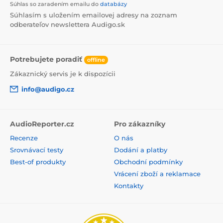
Súhlas so zaradením emailu do
databázy
Súhlasím s uložením emailovej adresy na zoznam
odberateľov newslettera Audigo.sk
Potrebujete poradiť
offline
Zákaznický servis je k dispozícii
info@audigo.cz
AudioReporter.cz
Pro zákazníky
Recenze
O nás
Srovnávací testy
Dodání a platby
Best-of produkty
Obchodní podmínky
Vrácení zboží a reklamace
Kontakty