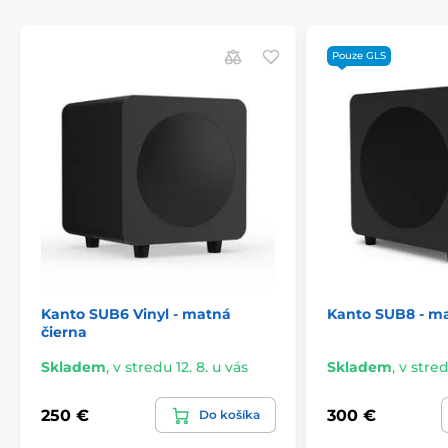
Pouze GLS
Kanto SUB6 Vinyl - matná
Kanto SUB8 - m
čierna
Skladem
,
v stredu 12. 8. u vás
Skladem
,
v stred
250 €
300 €
Do košíka