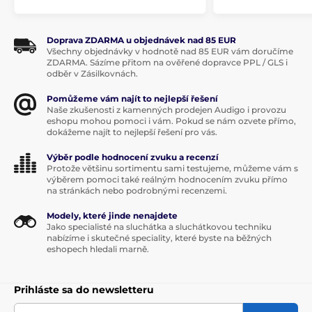
Doprava ZDARMA u objednávek nad 85 EUR
Všechny objednávky v hodnotě nad 85 EUR vám doručíme
ZDARMA. Sázíme přitom na ověřené dopravce PPL / GLS i
odběr v Zásilkovnách.
Pomůžeme vám najít to nejlepší řešení
Naše zkušenosti z kamenných prodejen Audigo i provozu
eshopu mohou pomoci i vám. Pokud se nám ozvete přímo,
dokážeme najít to nejlepší řešení pro vás.
Výběr podle hodnocení zvuku a recenzí
Protože většinu sortimentu sami testujeme, můžeme vám s
výběrem pomoci také reálným hodnocením zvuku přímo
na stránkách nebo podrobnými recenzemi.
Modely, které jinde nenajdete
Jako specialisté na sluchátka a sluchátkovou techniku
nabízíme i skutečné speciality, které byste na běžných
eshopech hledali marně.
Prihláste sa do newsletteru