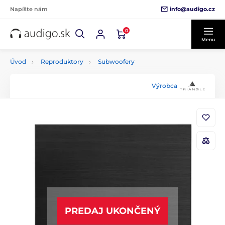
info@audigo.cz
Napíšte nám
0
Menu
Úvod
Reproduktory
Subwoofery
Výrobca
PREDAJ UKONČENÝ