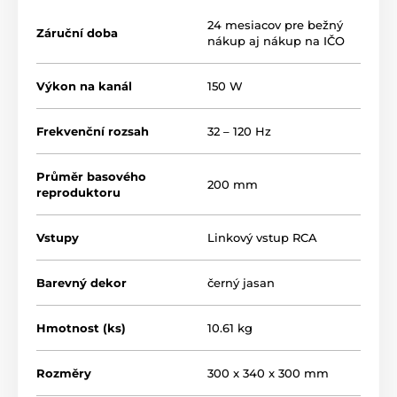
vybavený mnohými vstupmi, čo umožňuje pripojenie
ku všetkým typom zosilňovačov. Zahrňuje priamy
24 mesiacov pre bežný
Záruční doba
vstup LFE
,
štandardné vstupy RCA
a
nákup aj nákup na IČO
vysokourovňové vstupy
pre zosilňovače bez
vhodného výstupu. Môžete si nastaviť hlasitosť, fázu a
Výkon na kanál
150 W
dělící frekvenciu, aby ste dosiahli dokonalú súhru s
hlavnými reproduktormi.
Frekvenční rozsah
32 – 120 Hz
Každý subwoofer Thetis je dodávaný s
diaľkovým
ovládaním
, LED displej na prednom paneli poskytuje
prehľad o nastavení zvuku. Je vybavený funkciou
Průměr basového
200 mm
automatického zapnutia. Automatický
STANDBY
je
reproduktoru
tiež možný aktiváciou funkcie
AUTO
subwooferu.
Vstupy
Linkový vstup RCA
200 mm subwoofer so zosilňovačom triedy D
Barevný dekor
černý jasan
výkon 150 W RMS
basreflex zospodu
Hmotnost (ks)
10.61 kg
ovládanie hlasitosti, ladenie delenej frekvencie,
prepínanie fázy
Rozměry
300 x 340 x 300 mm