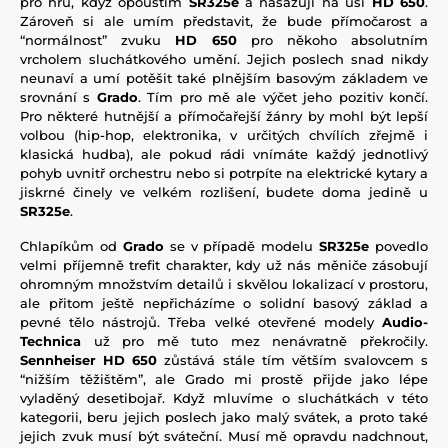
pro hru, když opouštím
SR325e
a nasazuji na uši
HD 650
.
Zároveň si ale umím představit, že bude přímočarost a
“normálnost” zvuku
HD 650
pro někoho absolutním
vrcholem sluchátkového umění. Jejich poslech snad nikdy
neunaví a umí potěšit také plnějším basovým základem ve
srovnání s
Grado
. Tím pro mě ale výčet jeho pozitiv končí.
Pro některé hutnější a přímočařejší žánry by mohl být lepší
volbou (hip-hop, elektronika, v určitých chvílích zřejmě i
klasická hudba), ale pokud rádi vnímáte každý jednotlivý
pohyb uvnitř orchestru nebo si potrpíte na elektrické kytary a
jiskrné činely ve velkém rozlišení, budete doma jedině u
SR325e
.
Chlapíkům od
Grado
se v případě modelu
SR325e
povedlo
velmi příjemně trefit charakter, kdy už nás měniče zásobují
ohromným množstvím detailů i skvělou lokalizací v prostoru,
ale přitom ještě nepřicházíme o solidní basový základ a
pevné tělo nástrojů. Třeba velké otevřené modely
Audio-
Technica
už pro mě tuto mez nenávratně překročily.
Sennheiser HD 650
zůstává stále tím větším svalovcem s
“nižším těžištěm”, ale Grado mi prostě přijde jako lépe
vyladěný desetibojař. Když mluvíme o sluchátkách v této
kategorii, beru jejich poslech jako malý svátek, a proto také
jejich zvuk musí být sváteční. Musí mě opravdu nadchnout,