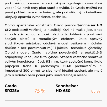
pod běžnou černou izolací ukrývá vynikající osmižilové
vedení. Celkově tedy platí staré pravidlo, že Grada možná na
první pohled nejsou za hvězdy, ale pod střídmým kabátkem
ukrývají opravdu vymazlenou techniku.
Oproti spartánské konstrukci Grado působí
Sennheiser HD
650
podstatně vstřícněji a klasičtěji. Oválné mušle jsou dnes
v podstatě ikonou a totéž platí o tvrdohlavém používání
šedých plastů s metalickým efektem. Jako správný
sluchátkový aristokrat odolává model veškerým módním
tlakům a bez povšimnutí míjí i jakékoli technické výstřelky.
Oproti modelu Grado nabídne povedenější a praktičtější
odpojitelný kabel, ale tuto výhodu vzápětí částečně smazává
velkým konektorem Jack 6,3 mm, který zbytečně komplikuje
připojení třeba k přenosným
FLAC
přehrávačům. S
impedancí 300 ohmů to sice není ideální spojení, ale malý
jack s redukcí beru pořád jako univerzálnější řešení.
Grado
Sennheiser
SR325e
HD 650