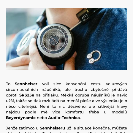
To
Sennheiser
volí sice konvenční cestu velurových
circumaurálních náušníků, ale trochu zbytečně přidává
oproti
SR325e
na přítlaku. Měkká obruba náušníků je navíc
užší, takže se tlak rozkládá na menší ploše a ve výsledku je o
něco citelnější. Není to nic děsivého, ale citlivější hlavy
najdou podle mě více komfortu třeba u modelů
Beyerdynamic
nebo
Audio-Technica
.
Jenže zatímco u
Sennheiseru
už je situace konečná, můžete