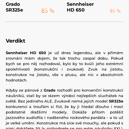
Grado
Sennheiser
SR325e
HD 650
Verdikt
Sennheiser HD 650
je už dnes legendou, ale v přímém
srovnání mám dojem, že tak trochu zaspal dobu. Pokud
bych se pro něj rozhodoval, bylo by to kvůli jeho extrémní
spolehlivosti (konstrukční i zvukové). Zvuk na jistotu,
konstrukce na jistotu, vše v plusu, ale nic v absolutních
hodnotách.
Kdyby se pánové z
Grado
rozhodli pro konvenční konstrukci
náušníků, stali by se rázem výrobci nejlepších sluchátek na
světě. Bez jediného ALE. Zvukově nemá jejich model
SR325e
konkurenci a troufám si říct, že by ji hledal dlouho i mezi
podstatně dražšími modely. Dokáže přitom potěšit
jazzového audiofila i nadšeného rockového pardála - a to už
je velké umění. Konstrukce má sice své mouchy, ale pokud s
nimi dokážete žít (a rozhodnete se pro extra náušníky XXL),