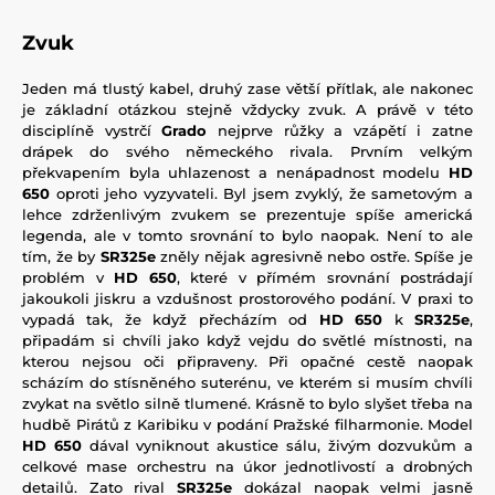
Zvuk
Jeden má tlustý kabel, druhý zase větší přítlak, ale nakonec
je základní otázkou stejně vždycky zvuk. A právě v této
disciplíně vystrčí
Grado
nejprve růžky a vzápětí i zatne
drápek do svého německého rivala. Prvním velkým
překvapením byla uhlazenost a nenápadnost modelu
HD
650
oproti jeho vyzyvateli. Byl jsem zvyklý, že sametovým a
lehce zdrženlivým zvukem se prezentuje spíše americká
legenda, ale v tomto srovnání to bylo naopak. Není to ale
tím, že by
SR325e
zněly nějak agresivně nebo ostře. Spíše je
problém v
HD 650
, které v přímém srovnání postrádají
jakoukoli jiskru a vzdušnost prostorového podání. V praxi to
vypadá tak, že když přecházím od
HD 650
k
SR325e
,
připadám si chvíli jako když vejdu do světlé místnosti, na
kterou nejsou oči připraveny. Při opačné cestě naopak
scházím do stísněného suterénu, ve kterém si musím chvíli
zvykat na světlo silně tlumené. Krásně to bylo slyšet třeba na
hudbě Pirátů z Karibiku v podání Pražské filharmonie. Model
HD 650
dával vyniknout akustice sálu, živým dozvukům a
celkové mase orchestru na úkor jednotlivostí a drobných
detailů. Zato rival
SR325e
dokázal naopak velmi jasně