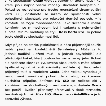
si ke sluchátkům
Grado
vybrat z celkem tří druhů náušníků,
které jsou napříč všemi modely sluchátek kompatibilní.
Pokud se rozhodnete pro trochu monstrózní circumaurální
verzi XXL, dostanete se rázem do společnosti velmi
pohodlných sluchátek pro relaxační domácí poslech. Míra
komfortu se zvýší mnohonásobně. Jako decentní a vcelku
komfortní se mimochodem jeví i varianta s nejmenšími
supraaurálními molitany ve stylu
Koss Porta Pro
. To pokud
byste chtěli se sluchátky mezi lidi.
Když přijde na otázku praktičnosti, o něco příjemnější soužití
nabízí přeci jen konfekčnější
Sennheisery
. Může za to
jednak tradiční uložení mušlí a jednak obyčejnější, ale
přívětivější kabel, který poslouchá vás a ne vy jeho. Pokud
ale nechcete slevit ze zvukového absolutoria a máte přitom
trpělivost vybrat si lepší náušníky, můžete být život velmi
příjemný také s modelem
Grado
. Jeho velkou výhodou je
navíc menší náročnost pokud jde o zdroj, ke kterému
sluchátka připojíte. Zatímco
HD 650
se nejlépe cítí v
kombinaci se sluchátkovým zesilovačem, rozhýbete
Grada
bez potíží i kvalitní přenosný přehrávač. V době rozmachu
bezztrátových hvězdiček
FiiO
,
iBasso
nebo
Astell&Kern
je to
obrovská výhoda.