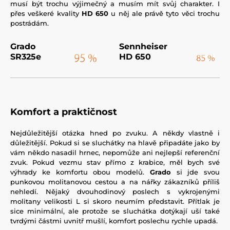
musí být trochu výjimečný a musím mít svůj charakter. I
přes veškeré kvality
HD 650
u něj ale právě tyto věci trochu
postrádám.
Grado
Sennheiser
SR325e
HD 650
Komfort a praktičnost
Nejdůležitější otázka hned po zvuku. A někdy vlastně i
důležitější. Pokud si se sluchátky na hlavě připadáte jako by
vám někdo nasadil hrnec, nepomůže ani nejlepší referenční
zvuk. Pokud vezmu stav přímo z krabice, měl bych své
výhrady ke komfortu obou modelů.
Grado
si jde svou
punkovou molitanovou cestou a na nářky zákazníků příliš
nehledí. Nějaký dvouhodinový poslech s vykrojenými
molitany velikosti L si skoro neumím představit. Přítlak je
sice minimální, ale protože se sluchátka dotýkají uší také
tvrdými částmi uvnitř mušlí, komfort poslechu rychle upadá.