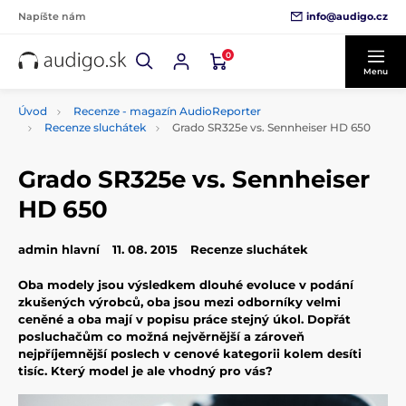
info@audigo.cz
Napíšte nám
0
Menu
Úvod
Recenze - magazín AudioReporter
Recenze sluchátek
Grado SR325e vs. Sennheiser HD 650
Grado SR325e vs. Sennheiser
HD 650
admin hlavní
11. 08. 2015
Recenze sluchátek
Oba modely jsou výsledkem dlouhé evoluce v podání
zkušených výrobců, oba jsou mezi odborníky velmi
ceněné a oba mají v popisu práce stejný úkol. Dopřát
posluchačům co možná nejvěrnější a zároveň
nejpříjemnější poslech v cenové kategorii kolem desíti
tisíc. Který model je ale vhodný pro vás?