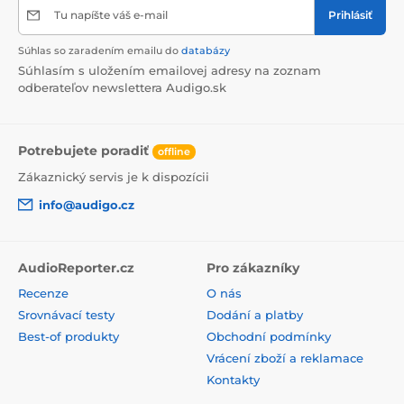
Tu napíšte váš e-mail
Prihlásiť
Súhlas so zaradením emailu do
databázy
Súhlasím s uložením emailovej adresy na zoznam
odberateľov newslettera Audigo.sk
Potrebujete poradiť
offline
Zákaznický servis je k dispozícii
info@audigo.cz
AudioReporter.cz
Pro zákazníky
Recenze
O nás
Srovnávací testy
Dodání a platby
Best-of produkty
Obchodní podmínky
Vrácení zboží a reklamace
Kontakty