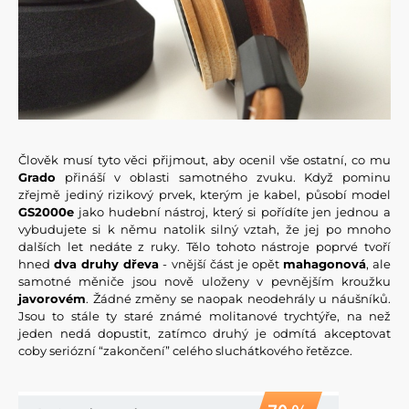
Člověk musí tyto věci přijmout, aby ocenil vše ostatní, co mu
Grado
přináší v oblasti samotného zvuku. Když pominu
zřejmě jediný rizikový prvek, kterým je kabel, působí model
GS2000e
jako hudební nástroj, který si pořídíte jen jednou a
vybudujete si k němu natolik silný vztah, že jej po mnoho
dalších let nedáte z ruky. Tělo tohoto nástroje poprvé tvoří
hned
dva druhy dřeva
- vnější část je opět
mahagonová
, ale
samotné měniče jsou nově uloženy v pevnějším kroužku
javorovém
. Žádné změny se naopak neodehrály u náušníků.
Jsou to stále ty staré známé molitanové trychtýře, na než
jeden nedá dopustit, zatímco druhý je odmítá akceptovat
coby seriózní “zakončení” celého sluchátkového řetězce.