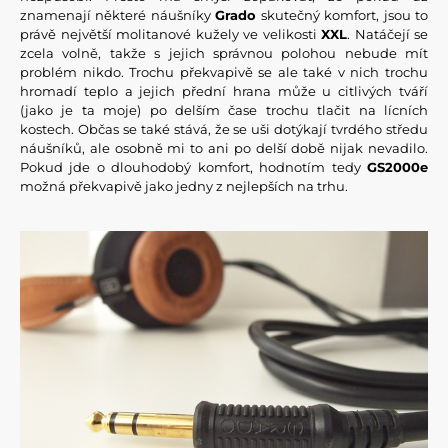
znamenají některé náušníky
Grado
skutečný komfort, jsou to
právě největší molitanové kužely ve velikosti
XXL
. Natáčejí se
zcela volně, takže s jejich správnou polohou nebude mít
problém nikdo. Trochu překvapivě se ale také v nich trochu
hromadí teplo a jejich přední hrana může u citlivých tváří
(jako je ta moje) po delším čase trochu tlačit na lícních
kostech. Občas se také stává, že se uši dotýkají tvrdého středu
náušníků, ale osobně mi to ani po delší době nijak nevadilo.
Pokud jde o dlouhodobý komfort, hodnotím tedy
GS2000e
možná překvapivě jako jedny z nejlepších na trhu.