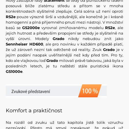
Nový zástupce řady
Statement
se tedy od puristického ladění
posouvá blíže zlatému středu a přitom se v mnoha
konkrétnostech slyšitelně zlepšuje. Celá scéna už není oproti
RS2e
pouze výrazně širší a vzdušnější, ale konečně je i krásně
homogenní a plná příjemného pnutí mezi nástroji. V množství
basů se
GS2000e
vyrovnal zmiňovanému modelu
RS2e
, ale
jejich hutnost a především propojení se středy je slyšitelně na
vyšší úrovni. Modely
Grado
nikdy nebudou znít jako
Sennheiser HD600
, ale pro novinku v každém případě platí,
že už zároveň nezní tak odtrženě od reality. Zvuk
Grado
je v
jejím podání naopak uvěřitelnější než kdy před tím. Pro ty,
kdo ale vlajkovou loď
Grado
milovali právě takovou, jaká byla v
posledních letech, je tu naštěstí stále puristická ikona
GS1000e
.
Komfort a praktičnost
Na rozdíl od zvuku už tato kapitola jistě tolik vzruchu
nezpůsobí. Přesto má smysl zopakovat, že pokud už