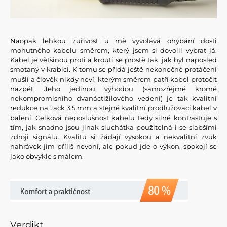
Naopak lehkou zuřivost u mě vyvolává ohýbání dosti
mohutného kabelu směrem, který jsem si dovolil vybrat já.
Kabel je většinou proti a kroutí se prostě tak, jak byl naposled
smotaný v krabici. K tomu se přidá ještě nekonečné protáčení
mušlí a člověk nikdy neví, kterým směrem patří kabel protočit
nazpět. Jeho jedinou výhodou (samozřejmě kromě
nekompromisního dvanáctižilového vedení) je tak kvalitní
redukce na Jack 3.5 mm a stejně kvalitní prodlužovací kabel v
balení. Celková neposlušnost kabelu tedy silně kontrastuje s
tím, jak snadno jsou jinak sluchátka použitelná i se slabšími
zdroji signálu. Kvalitu si žádají vysokou a nekvalitní zvuk
nahrávek jim příliš nevoní, ale pokud jde o výkon, spokojí se
jako obvykle s málem.
Verdikt