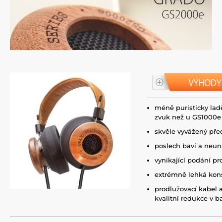
méně puristicky lad
zvuk než u GS1000e
skvěle vyvážený př
poslech baví a neun
vynikající podání pr
extrémně lehká kon
prodlužovací kabel 
kvalitní redukce v b