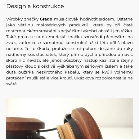
Design a konstrukce
Výrobky značky
Grado
musí člověk hodnotit srdcem. Ostatně
jako většinu malosériových produktů, které by při čistě
matematickém srovnání s největšími výrobci obstáli jen těžko.
Také proto se tato americká značka soustředí především na
zvuk, zatímco se samotnou konstrukcí už si léta příliš hlavu
neláme. Je to škoda, protože se mi potom dostane do ruky
nádherný kus sluchátek, který přímo dýchá přírodou a navíc
skoro nic neváží, ale jehož působivý nástup kazí stále stejný
plastový kloub s ošklivě vyškrábaným sériovým číslem a také
dutá bužírka nezkrotného kabelu, který se kvůli volnému
protáčení mušlí stále více kroutí. Ukázková rozpolcenost je na
světě.