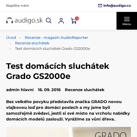
info@audigo.cz
Napíšte nám
0
Menu
Úvod
Recenze - magazín AudioReporter
Recenze sluchátek
Test domácích sluchátek Grado GS2000e
Test domácích sluchátek
Grado GS2000e
admin hlavní
16. 09. 2016
Recenze sluchátek
Bez velkého povyku představila značka GRADO novou
vlajkovou loď pro domácí poslech a my jsme byli
samozřejmě zvědaví, jestli si své místo na vrcholu nabídky
domácích modelů zaslouží. Vyrážíme za vůní dřeva.
..