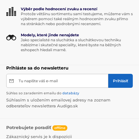
Výběr podle hodnocení zvuku a recenzí
Protože většinu sortimentu sami testujeme, můžeme vám s
výběrem pomoci také reálným hodnocením zvuku přímo
na stránkách nebo podrobnými recenzemi.
Modely, které jinde nenajdete
Jako specialisté na sluchátka a sluchátkovou techniku
nabízíme i skutečné speciality, které byste na běžných
eshopech hledali marně.
Prihláste sa do newsletteru
Tu napíšte váš e-mail
Prihlásiť
Súhlas so zaradením emailu do
databázy
Súhlasím s uložením emailovej adresy na zoznam
odberateľov newslettera Audigo.sk
Potrebujete poradiť
offline
Zákaznický servis je k dispozícii