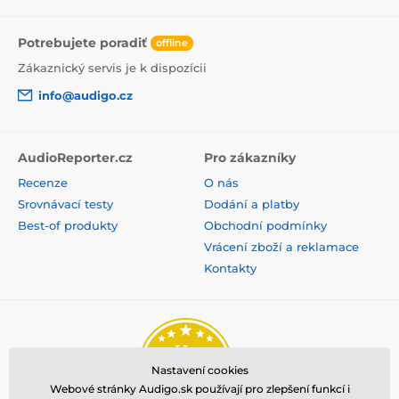
najlepších kodekov LDAC a aptX HD. Oba zvládajú
kvalitu na úrovni AudioCD alebo vyššiu.
Potrebujete poradiť
offline
Kvalitný prijímač Bluetooth 5.1 QCC5125
Zákaznický servis je k dispozícii
najlepšie dostupné kodeky LDAC a aptXD
info@audigo.cz
príjem zodpovedajúci kvalite AudioCD a vyššej
AudioReporter.cz
Pro zákazníky
Recenze
O nás
Produkt je zaradený v kategóriách
Srovnávací testy
Dodání a platby
Best-of produkty
Obchodní podmínky
Aktuální slevy
D/A převodníky
Vrácení zboží a reklamace
SHOWROOM
Kontakty
Nastavení cookies
Webové stránky Audigo.sk používají pro zlepšení funkcí i