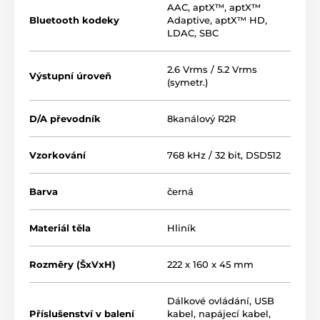
AAC
,
aptX™
,
aptX™
Výhody prevodníka R2R
Bluetooth kodeky
Adaptive
,
aptX™ HD
,
LDAC
,
SBC
Hovorí sa, že dobrý
prevodník R2R
sa dokáže oveľa
viac priblížiť tradičnému analógovému zvuku aj pri
nižších bitrates ako akýkoľvek prevodník Delta/sigma.
2.6 Vrms / 5.2 Vrms
Výstupní úroveň
Bez technickej kŕčovitosti, zložitosti a zvukovej
(symetr.)
uniformity. Ak hľadáte ten najjemnejší možný D/A
prevodník, ktorý v sebe spája technickú presnosť a
D/A převodník
8kanálový R2R
zachováva prirodzenosť pôvodnej nahrávky, Centaurus
R2R si zamilujete.
Vzorkování
768 kHz / 32 bit, DSD512
Barva
černá
Materiál těla
Hliník
Rozměry (ŠxVxH)
222 x 160 x 45 mm
Dálkové ovládání, USB
Příslušenství v balení
kabel, napájecí kabel,