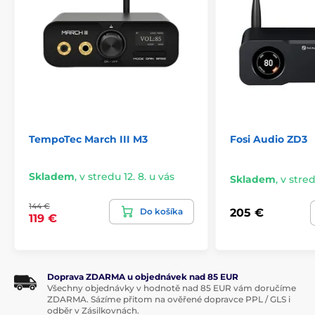
ekvalizér
Pre systém Centaurus sme vyvinuli aj úplne nový 10-
pásmový parametrický ekvalizér. Ten umožňuje
presné definovanie jednotlivých pásiem, nastavenie
zosilnenia, jemné doladenie priebehu, ako aj
importovanie cieľových kriviek na úpravu zvuku.
Všetko sa dá nastaviť pomocou novej aplikácie.
TempoTec March III M3
Fosi Audio ZD3
Skladem
,
v stredu 12. 8. u vás
Skladem
,
v stred
144 €
Do košíka
205 €
119 €
Doprava ZDARMA u objednávek nad 85 EUR
Vstupy a výstupy
Všechny objednávky v hodnotě nad 85 EUR vám doručíme
ZDARMA. Sázíme přitom na ověřené dopravce PPL / GLS i
odběr v Zásilkovnách.