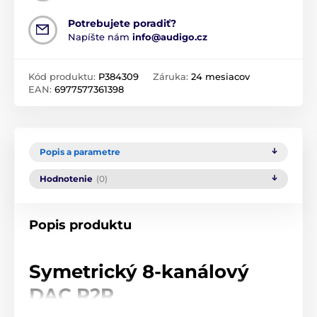
Potrebujete poradiť?
Napíšte nám
info@audigo.cz
Kód produktu:
P384309
Záruka:
24 mesiacov
EAN:
6977577361398
Popis a parametre
Hodnotenie
(0)
Popis produktu
Symetrický 8-kanálový
DAC R2R