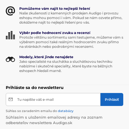
Nový prevodník Centaurus je vybavený širokou škálou
Pomůžeme vám najít to nejlepší řešení
digitálnych vstupov na jednoduché pripojenie k
Naše zkušenosti z kamenných prodejen Audigo i provozu
počítaču, telefónu, prehrávaču CD a televízoru:
eshopu mohou pomoci i vám. Pokud se nám ozvete přímo,
dokážeme najít to nejlepší řešení pro vás.
USB-B, optický, koaxiálny, AES, iis HDMI,
Bluetooth
Výběr podle hodnocení zvuku a recenzí
Protože většinu sortimentu sami testujeme, můžeme vám s
Výstupy: RCA cinch, symetrický XLR
výběrem pomoci také reálným hodnocením zvuku přímo
na stránkách nebo podrobnými recenzemi.
Modely, které jinde nenajdete
Jako specialisté na sluchátka a sluchátkovou techniku
nabízíme i skutečné speciality, které byste na běžných
eshopech hledali marně.
Príjem dát cez Bluetooth
Prihláste sa do newsletteru
5.1
Tu napíšte váš e-mail
Prihlásiť
DAC môže prijímať dáta nielen prostredníctvom kábla,
Súhlas so zaradením emailu do
databázy
ale aj bezdrôtovo cez Bluetooth. A aby sa v tomto
Súhlasím s uložením emailovej adresy na zoznam
režime zabezpečila čo najlepšia kvalita signálu,
odberateľov newslettera Audigo.sk
prevodník je vybavený čipom QCC5125 s podporou