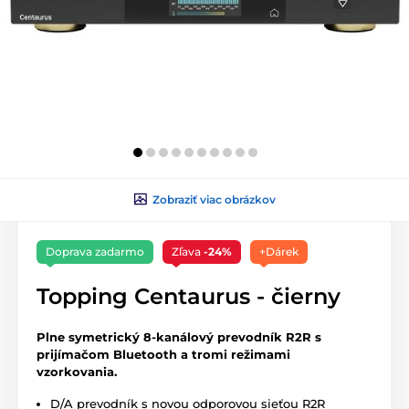
Zobraziť viac obrázkov
Doprava zadarmo
Zľava
-24%
+Dárek
Topping Centaurus - čierny
Plne symetrický 8-kanálový prevodník R2R s
prijímačom Bluetooth a tromi režimami
vzorkovania.
D/A prevodník s novou odporovou sieťou R2R