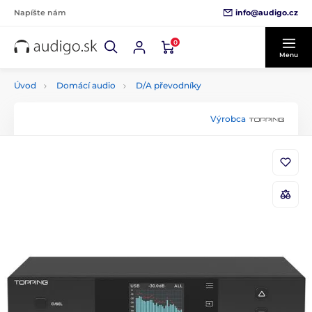
info@audigo.cz
Napíšte nám
0
Menu
Úvod
Domácí audio
D/A převodníky
Výrobca