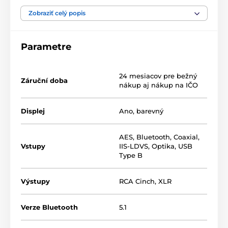
Spoločnosť Topping spojila svoje sily s firmou Holo
Zobraziť celý popis
Audio a predstavila úplne nový 8-kanálový D/A
prevodník s plne symetrickou koncepciou R2R. 4
samostatné odporové polia spracovávajú dáta vo
formáte DSD, zatiaľ čo zvyšné 4 sa používajú na
Parametre
konverziu formátu PCM. Vďaka tomu získate v každom
režime dokonale presnú konverziu na čisto analógový
signál.
24 mesiacov pre bežný
Záruční doba
nákup aj nákup na IČO
Obsluhu DAC uľahčuje prehľadný farebný displej s
dotykovými tlačidlami, ako aj dodávaný diaľkový
ovládač.
Displej
Ano, barevný
AES
,
Bluetooth
,
Coaxial
,
Vstupy
IIS-LDVS
,
Optika
,
USB
Type B
Výstupy
RCA Cinch
,
XLR
Verze Bluetooth
5.1