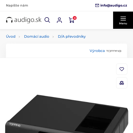
info@audigo.cz
Napíšte nám
0
Menu
Úvod
Domácí audio
D/A převodníky
Výrobca