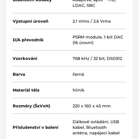
LDAC
,
SBC
Výstupní úroveň
2.1 Vrms / 2.6 Vrms
PSRM module, 1-bit DAC
D/A převodník
(16 úrovní)
Vzorkování
768 kHz / 32 bit, DSD512
Barva
černá
Výhody 1-bitového D/A
prevodníka
Materiál těla
hliník
Základnou výhodou tohto typu prevodníka je možnosť
Rozměry (ŠxVxH)
220 x 160 x 45 mm
extrémne presného časovania, a teda veľmi nízkeho
jitteru. V porovnaní s bežnými D/A prevodníkmi
Dálkové ovládání, USB
dosahujú moduly PSRM aj výrazne väčší dynamický
Příslušenství v balení
kabel, Bluetooth
rozsah a nižšie harmonické skreslenie. Vo všetkých
anténa, napájecí kabel
týchto parametroch tak patrí D90 III Discrete medzi