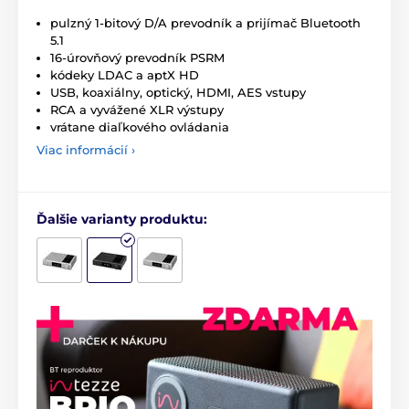
pulzný 1-bitový D/A prevodník a prijímač Bluetooth
5.1
16-úrovňový prevodník PSRM
kódeky LDAC a aptX HD
USB, koaxiálny, optický, HDMI, AES vstupy
RCA a vyvážené XLR výstupy
vrátane diaľkového ovládania
Viac informácií ›
Ďalšie varianty produktu: