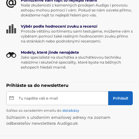
Pomůžeme vám najít to nejlepší řešení
Naše zkušenosti z kamenných prodejen Audigo i provozu
eshopu mohou pomoci i vám. Pokud se nám ozvete přímo,
dokážeme najít to nejlepší řešení pro vás.
Špecifikácie
Výběr podle hodnocení zvuku a recenzí
Protože většinu sortimentu sami testujeme, můžeme vám s
výběrem pomoci také reálným hodnocením zvuku přímo
na stránkách nebo podrobnými recenzemi.
Modely, které jinde nenajdete
Jako specialisté na sluchátka a sluchátkovou techniku
nabízíme i skutečné speciality, které byste na běžných
eshopech hledali marně.
Prihláste sa do newsletteru
Tu napíšte váš e-mail
Prihlásiť
Súhlas so zaradením emailu do
databázy
Produkt je zaradený v kategóriách
Súhlasím s uložením emailovej adresy na zoznam
odberateľov newslettera Audigo.sk
D/A převodníky
SHOWROOM