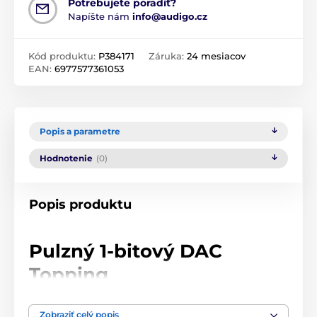
Potrebujete poradiť?
Napíšte nám
info@audigo.cz
Kód produktu:
P384171
Záruka:
24 mesiacov
EAN:
6977577361053
Popis a parametre
Hodnotenie
(0)
Popis produktu
Pulzný 1-bitový DAC
Topping
Spoločnosť Topping predstavuje nový prírastok do
Zobraziť celý popis