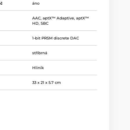
ač
áno
AAC
,
aptX™ Adaptive
,
aptX™
HD
,
SBC
1-bit PRSM discrete DAC
stříbrná
Hliník
33 x 21 x 5.7 cm