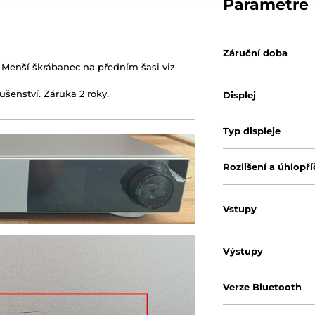
Parametre
Záruční doba
Menší škrábanec na předním šasi viz
ušenství. Záruka 2 roky.
Displej
Typ displeje
Rozlišení a úhlopří
Vstupy
Výstupy
Verze Bluetooth