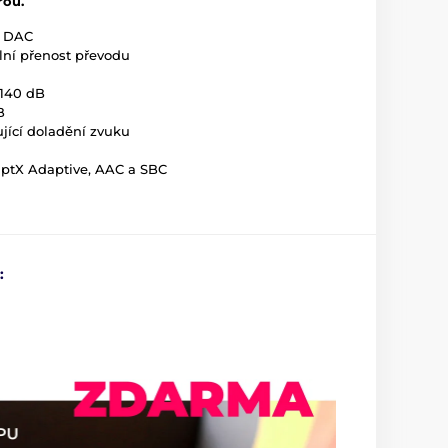
rou.
M DAC
lní přenost převodu
-140 dB
dB
ící doladění zvuku
ptX Adaptive, AAC a SBC
: