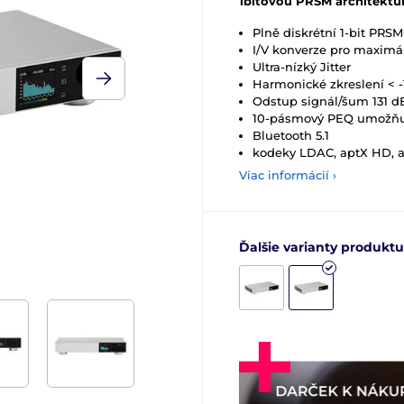
1bitovou PRSM architektu
Plně diskrétní 1-bit PRS
I/V konverze pro maximá
Ultra-nízký Jitter
Harmonické zkreslení < 
Odstup signál/šum 131 
10-pásmový PEQ umožňuj
Bluetooth 5.1
kodeky LDAC, aptX HD, a
Viac informácií ›
Ďalšie varianty produktu