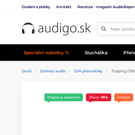
Dodání a platby
Kontakt
Recenze - magazín AudioRepor
Napr. produk
Speciální nabídky %
Sluchátka
Přen
Úvod
Domácí audio
D/A převodníky
Topping D900 
Doprava zadarmo
Zľava
-19%
+Dárek