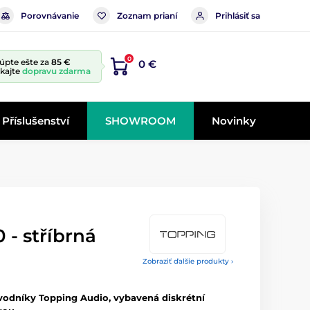
Porovnávanie
Zoznam prianí
Prihlásiť sa
0
úpte ešte za
85 €
0 €
skajte
dopravu zdarma
Příslušenství
SHOWROOM
Novinky
- stříbrná
Zobraziť ďalšie produkty ›
vodníky Topping Audio, vybavená diskrétní