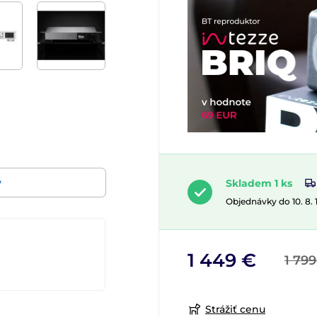
Skladem 1 ks
v
Objednávky do 10. 8.
1 449 €
1 799
Strážiť cenu