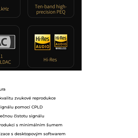
ura
kvalitu zvukové reprodukce
o signálu pomocí CPLD
ečnou čistotu signálu
eprodukci s minimálním šumem
lizace s desktopovým softwarem