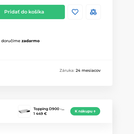
Pridať do košíka
m doručíme
zadarmo
Záruka:
24 mesiacov
Topping D900 -…
K nákupu
1 449 €