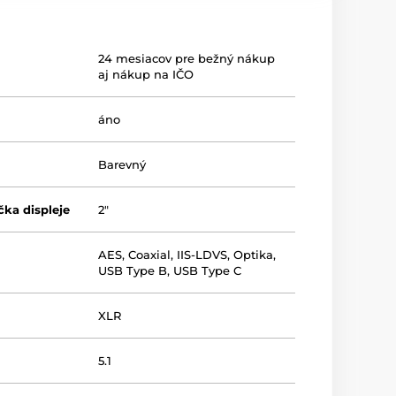
24 mesiacov pre bežný nákup
aj nákup na IČO
áno
Barevný
čka displeje
2"
AES
,
Coaxial
,
IIS-LDVS
,
Optika
,
USB Type B
,
USB Type C
XLR
5.1