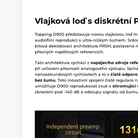
Vlajková loď s diskrétní
Topping D900 představuje novou vlajkovou loď me
audiofilní reprodukci s ultra-nízkým šumem. Srdc
bitová dekódovací architektura PRSM, postavená n
přesných napěťových referencích.
Tato architektura vychází z
napájecího zdroje ref
při určování přesnosti analogového výstupu. Spína
nanosekundových rychlostech a to s
čistě odpor
bez šumu
. Toto inovativní spojení čisté regulace 
umožňuje D900 reprodukovat zvuk s
ohromující 
zkreslení pod -140 dB a odstupu signálu od šumu 