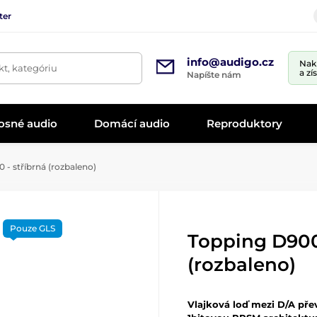
ter
info@audigo.cz
Nak
t, kategóriu
a zí
Napíšte nám
osné audio
Domácí audio
Reproduktory
- stříbrná (rozbaleno)
Pouze GLS
Topping D900 
(rozbaleno)
Vlajková loď mezi D/A pře