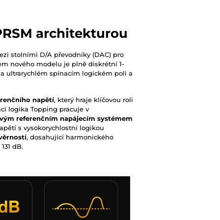
 PRSM architekturou
zi stolními D/A převodníky (DAC) pro
em nového modelu je plně diskrétní 1-
a ultrarychlém spínacím logickém poli a
erenčního napětí
, který hraje klíčovou roli
cí logika Topping pracuje v
ovým referenčním napájecím systémem
napětí s vysokorychlostní logikou
věrností
, dosahující harmonického
131 dB.