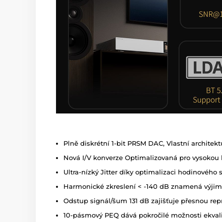
Plně diskrétní 1-bit PRSM DAC, Vlastní architekt
Nová I/V konverze Optimalizovaná pro vysokou 
Ultra-nízký Jitter díky optimalizaci hodinovéh
Harmonické zkreslení < -140 dB znamená výjim
Odstup signál/šum 131 dB zajišťuje přesnou r
10-pásmový PEQ dává pokročilé možnosti ekva