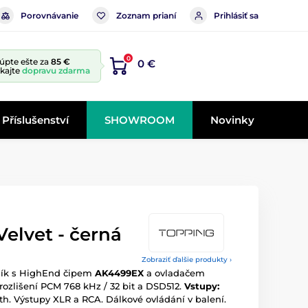
Porovnávanie
Zoznam prianí
Prihlásiť sa
0
úpte ešte za
85 €
0 €
skajte
dopravu zdarma
Příslušenství
SHOWROOM
Novinky
elvet - černá
Zobraziť ďalšie produkty ›
ník s HighEnd čipem
AK4499EX
a ovladačem
ozlišení PCM 768 kHz / 32 bit a DSD512.
Vstupy:
th. Výstupy XLR a RCA. Dálkové ovládání v balení.