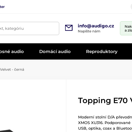
ter
info@audigo.cz
Nak
t, kategóriu
a zí
Napíšte nám
osné audio
Domácí audio
Reproduktory
Velvet - černá
Topping E70 V
Moderní stolní D/A převod
XMOS XU316. Podporované r
USB, optika, coax a Bluetoo