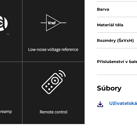
Barva
Materiál těla
Rozměry (ŠxVxH)
Příslušenství v bal
Súbory
Uživatelská