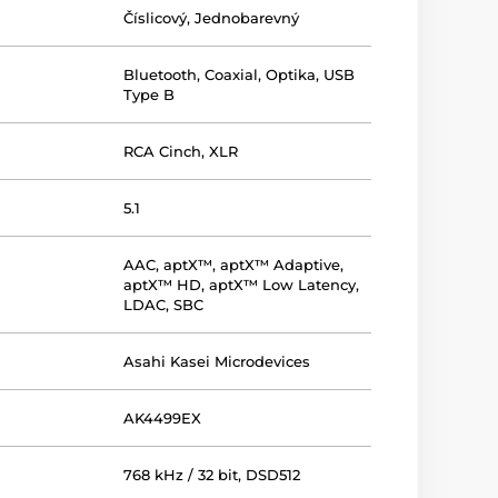
Číslicový
,
Jednobarevný
Bluetooth
,
Coaxial
,
Optika
,
USB
Type B
RCA Cinch
,
XLR
5.1
AAC
,
aptX™
,
aptX™ Adaptive
,
aptX™ HD
,
aptX™ Low Latency
,
LDAC
,
SBC
Asahi Kasei Microdevices
AK4499EX
768 kHz / 32 bit, DSD512