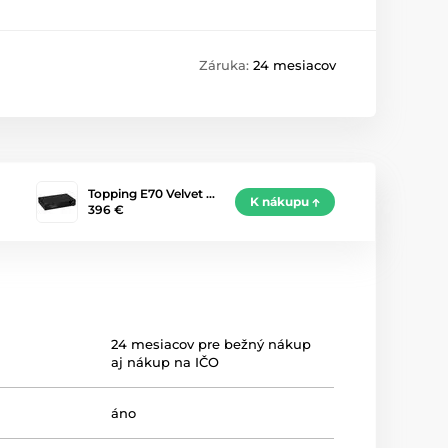
Záruka:
24 mesiacov
Topping E70 Velvet …
K nákupu
396 €
24 mesiacov pre bežný nákup
aj nákup na IČO
áno