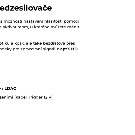
ředzesilovače
s možností nastavení hlasitosti pomocí
e aktivní repro, u kterého můžete měnit
tiku a koax, ale také bezdrátově přes
odeky pro zpracování signálu:
aptX HD
,
D
i
LDAC
zeními (kabel Trigger 12 V)