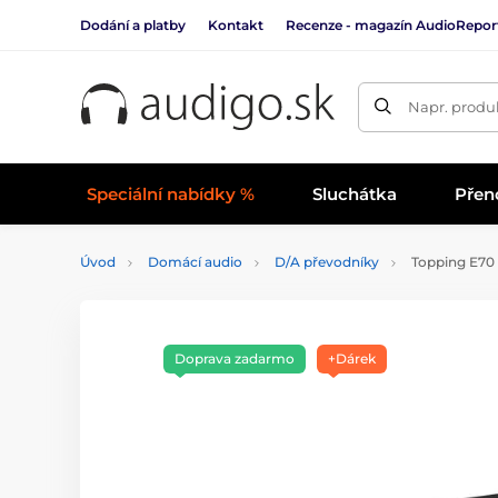
Dodání a platby
Kontakt
Recenze - magazín AudioRepor
Napr. produk
Speciální nabídky %
Sluchátka
Přen
Úvod
Domácí audio
D/A převodníky
Topping E70 
Doprava zadarmo
+Dárek