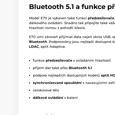
Bluetooth 5.1 a funkce p
Model E70 je vybaven také funkcí
předzesilovače
dálkového ovládání. Snadno tak připojíte také vaš
hlasitost rovnou z pohodlí křesla.
E70 umí zároveň přijímat data nejen skrze USB, op
Bluetooth
. Podporovány jsou nejlepší dostupné k
LDAC
, aptX Adaptive.
funkce
předzesilovače
s ovládáním hlasitosti
příjem dat také přes
Bluetooth 5.1
podpora nejlepších dostupných kodelů
aptX H
synchronizované spouštění
s navazujícími zaří
celokovové tělo
dálkové ovládání
v balení