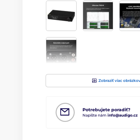
Zobraziť viac obrázko
Potrebujete poradiť?
Napíšte nám
info@audigo.cz