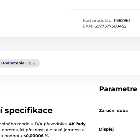
Kód produktu:
P382961
EAN:
6977577360452
Hodnotenie
(0)
Parametre
í specifikace
Záruční doba
cholného modelu D/A převodníku
AK řady
Displej
n ohromující přesnost, ale také jemnost a
 na hodnotu
<0,00006 %.