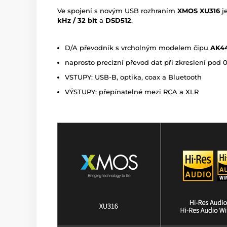
Ve spojení s novým USB rozhraním
XMOS XU316
je
kHz / 32 bit
a
DSD512
.
D/A převodník s vrcholným modelem čipu
AK4
naprosto precizní převod dat při zkreslení pod
VSTUPY: USB-B, optika, coax a Bluetooth
VÝSTUPY: přepínatelné mezi RCA a XLR