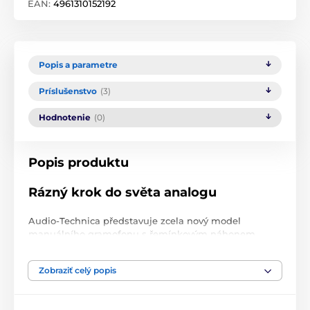
EAN:
4961310152192
Popis a parametre
Príslušenstvo
(3)
Hodnotenie
(0)
Popis produktu
Rázný krok do světa analogu
Audio-Technica představuje zcela nový model
manuálního gramofonu s řemínkovým náhonem,
jehož základna je tvořená 30 mm silnou MDF deskou.
Její povrch navíc zdobí klavírní lak ve vysokém lesku,
Zobraziť celý popis
díky němuž působí gramofon nejen akusticky, ale
také opticky jako výjimečně luxusní kus techniky.
Použití přímého
karbonového raménka
a aktivní