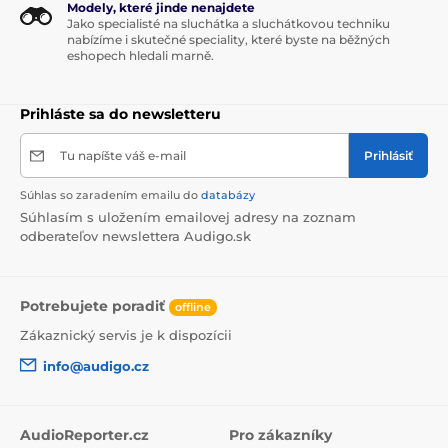
Modely, které jinde nenajdete
Jako specialisté na sluchátka a sluchátkovou techniku
nabízíme i skutečné speciality, které byste na běžných
eshopech hledali marně.
Prihláste sa do newsletteru
Tu napíšte váš e-mail
Prihlásiť
Súhlas so zaradením emailu do
databázy
Súhlasím s uložením emailovej adresy na zoznam
odberateľov newslettera Audigo.sk
Potrebujete poradiť
offline
Zákaznický servis je k dispozícii
info@audigo.cz
AudioReporter.cz
Pro zákazníky