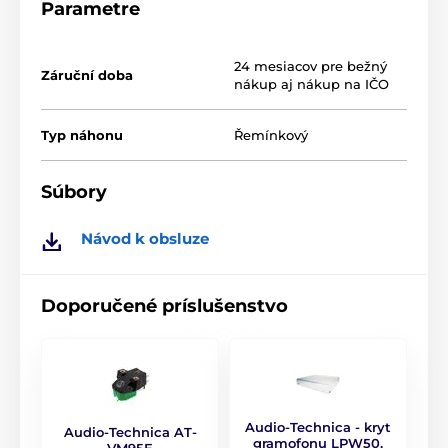
stabilizací rychlosti otáčení
už jen podtrhávají popis
Parametre
tohoto špičkového gramofonu.
24 mesiacov pre bežný
Záruční doba
nákup aj nákup na IČO
Typ náhonu
Řemínkový
Súbory
Návod k obsluze
Doporučené príslušenstvo
plně manuální gramofon s řemínkovým náhonem a
rychlostmi 33-1/3 a 45 RPM
povrch chráněný luxusním klavírním lakem v
hlubokém lesku
přímé raménko vyrobené z lehkého, ale pevného
Audio-Technica - kryt
Audio-Technica AT-
karbonu
gramofonu LPW50,