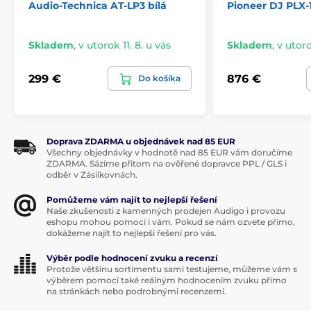
Audio-Technica AT-LP3 bílá
Pioneer DJ PLX-
Přesah: 18.6 mm
Chybový úhel čtení: méně než 2°
Skladem
,
v utorok 11. 8. u vás
Skladem
,
v utoro
Doporučená hmotnost přenosky: 12-17 g
299 €
876 €
Rozsah pro anti-skate: 0 až 3 g
Do košíka
Odstup signál-šum: >60 dB
Příkon: 1.1 W
Rozměry: 420.0 x 356.0 x 126 mm
Doprava ZDARMA u objednávek nad 85 EUR
Všechny objednávky v hodnotě nad 85 EUR vám doručíme
Hmotnost: 5,6 kg
ZDARMA. Sázíme přitom na ověřené dopravce PPL / GLS i
odběr v Zásilkovnách.
Typ hrotu pro výměnu: AT-VMN95E
Pomůžeme vám najít to nejlepší řešení
Výstupy:
Naše zkušenosti z kamenných prodejen Audigo i provozu
eshopu mohou pomoci i vám. Pokud se nám ozvete přímo,
PHONO - 4 mV / 1 kHz, 5 cm/sec, zisk 35 dB
dokážeme najít to nejlepší řešení pro vás.
LINE - 200 mV / 1 kHz, 5 cm/sec
Výběr podle hodnocení zvuku a recenzí
Protože většinu sortimentu sami testujeme, můžeme vám s
výběrem pomoci také reálným hodnocením zvuku přímo
na stránkách nebo podrobnými recenzemi.