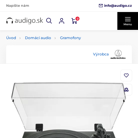
info@audigo.cz
Napíšte nám
0
Menu
Úvod
Domácí audio
Gramofony
Výrobca