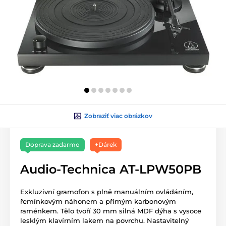
Zobraziť viac obrázkov
Doprava zadarmo
+Dárek
Audio-Technica AT-LPW50PB
Exkluzivní gramofon s plně manuálním ovládáním,
řemínkovým náhonem a přímým karbonovým
raménkem. Tělo tvoří 30 mm silná MDF dýha s vysoce
lesklým klavírním lakem na povrchu. Nastavitelný