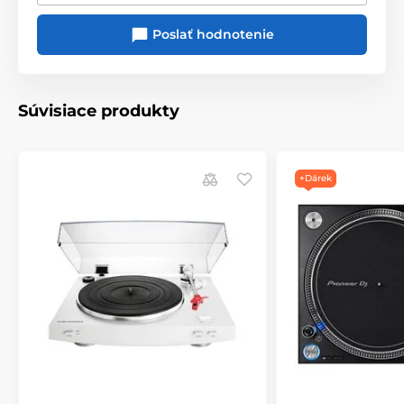
přenosková hlava AT-HS4
Poslať hodnotenie
přenoska AT-VM95E
redukce na 45 RPM
RCA propojovací audio kabel
Súvisiace produkty
gumová podložka na talíř
odnímatelný plastový kryt
napájecí adaptér
+Dárek
Specifikace
Řemínkový náhon, manuální ovládání
Motor DC servo s aktivní stabilizací rychlosti
Kolísání otáček: <0.15% (WTD) @ 3 kHz (JIS)
Rychlosti 33/45 RPM
Hliníkový unašeč
Přímé vyvážené karbonové raménko
Délka raménka: 223.6 mm