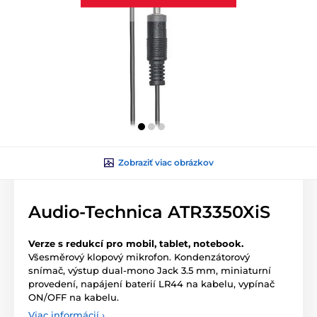
Zobraziť viac obrázkov
Audio-Technica ATR3350XiS
Verze s redukcí pro mobil, tablet, notebook.
Všesměrový klopový mikrofon. Kondenzátorový
snímač, výstup dual-mono Jack 3.5 mm, miniaturní
provedení, napájení baterií LR44 na kabelu, vypínač
ON/OFF na kabelu.
Viac informácií ›