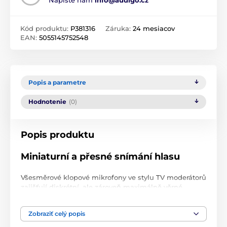
Kód produktu:
P381316
Záruka:
24 mesiacov
EAN:
5055145752548
Popis a parametre
Hodnotenie
(0)
Popis produktu
Miniaturní a přesné snímání hlasu
Všesměrové klopové mikrofony ve stylu TV moderátorů
zajišťují diskrétní, ale zároveň maximálně věrné
snímání mluveného slova bez zkreslení. Mikrofon je
vybaven také sponou na klopu a přívodním kabelem s
Zobraziť celý popis
konektorem dual-mono Jack 3.5 mm pro připojení ke
všem standardním zařízením (PC, kamery a diktafony).