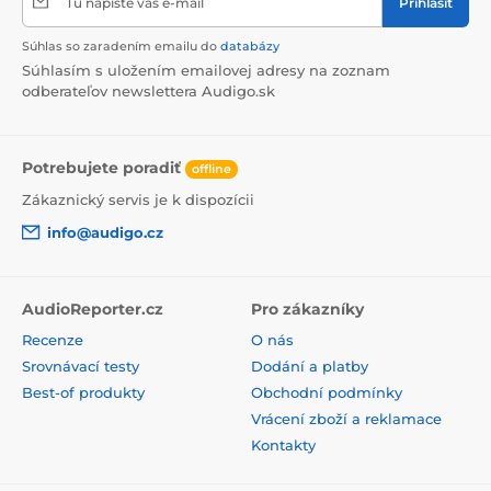
Tu napíšte váš e-mail
Prihlásiť
Súhlas so zaradením emailu do
databázy
Súhlasím s uložením emailovej adresy na zoznam
odberateľov newslettera Audigo.sk
Potrebujete poradiť
offline
Zákaznický servis je k dispozícii
info@audigo.cz
AudioReporter.cz
Pro zákazníky
Recenze
O nás
Srovnávací testy
Dodání a platby
Best-of produkty
Obchodní podmínky
Vrácení zboží a reklamace
Kontakty