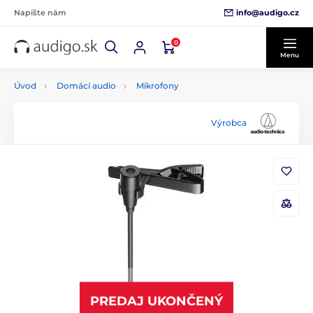
info@audigo.cz
Napíšte nám
0
Menu
Úvod
Domácí audio
Mikrofony
Výrobca
PREDAJ UKONČENÝ