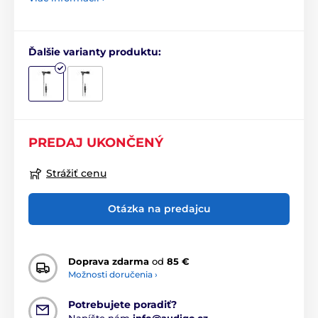
Ďalšie varianty produktu:
PREDAJ UKONČENÝ
Strážiť cenu
Otázka na predajcu
Doprava zdarma
od
85 €
Možnosti doručenia ›
Potrebujete poradiť?
Napíšte nám
info@audigo.cz