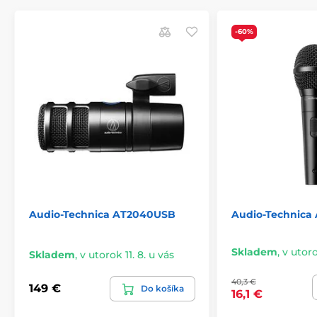
-60%
Audio-Technica AT2040USB
Audio-Technica
Skladem
,
v utoro
Skladem
,
v utorok 11. 8. u vás
40,3 €
149 €
Do košíka
16,1 €