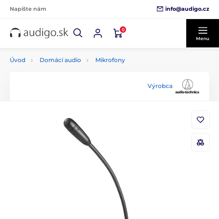
info@audigo.cz
Napíšte nám
0
Menu
Úvod
Domácí audio
Mikrofony
Výrobca