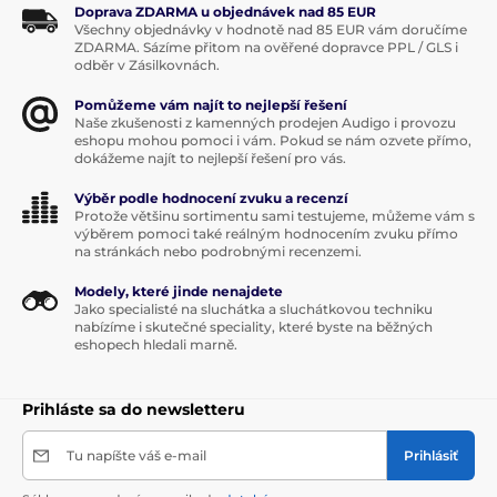
Doprava ZDARMA u objednávek nad 85 EUR
Všechny objednávky v hodnotě nad 85 EUR vám doručíme
ZDARMA. Sázíme přitom na ověřené dopravce PPL / GLS i
odběr v Zásilkovnách.
Pomůžeme vám najít to nejlepší řešení
Naše zkušenosti z kamenných prodejen Audigo i provozu
eshopu mohou pomoci i vám. Pokud se nám ozvete přímo,
dokážeme najít to nejlepší řešení pro vás.
Výběr podle hodnocení zvuku a recenzí
Protože většinu sortimentu sami testujeme, můžeme vám s
výběrem pomoci také reálným hodnocením zvuku přímo
na stránkách nebo podrobnými recenzemi.
Modely, které jinde nenajdete
Jako specialisté na sluchátka a sluchátkovou techniku
nabízíme i skutečné speciality, které byste na běžných
eshopech hledali marně.
Prihláste sa do newsletteru
Tu napíšte váš e-mail
Prihlásiť