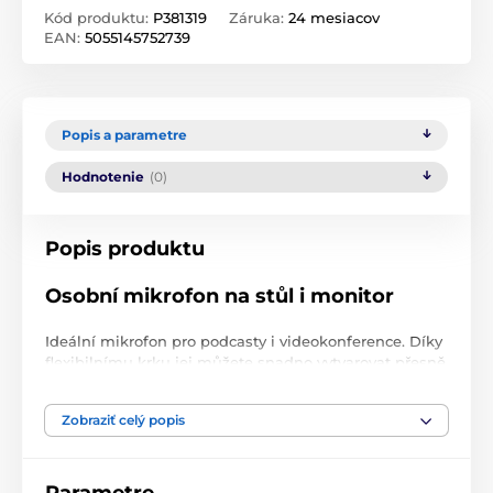
Kód produktu:
P381319
Záruka:
24 mesiacov
EAN:
5055145752739
Popis a parametre
Hodnotenie
(0)
Popis produktu
Osobní mikrofon na stůl i monitor
Ideální mikrofon pro podcasty i videokonference. Díky
flexibilnímu krku jej můžete snadno vytvarovat přesně
podle potřeby. Kromě stojanové základny je součástí
balení navíc i držák pro snadné připevnění mikrofonu
Zobraziť celý popis
přímo na monitor. O perfektní srozumitelnost se stará
všesměrový kondenzátorový snímač.
Jednoduché připojení přes USB-C s možností redukce
Parametre