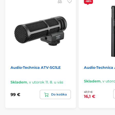
-66%
Obsah balení: redukce z USB-C na USB-A
Audio-Technica ATV-SG1LE
Audio-Technica
Skladem
,
v utoro
Skladem
,
v utorok 11. 8. u vás
47,7 €
99 €
Do košíka
16,1 €