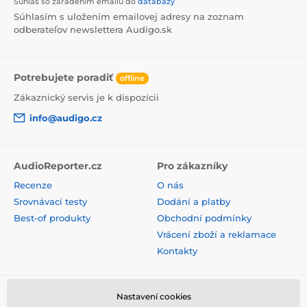
Súhlas so zaradením emailu do
databázy
Súhlasím s uložením emailovej adresy na zoznam
odberateľov newslettera Audigo.sk
Potrebujete poradiť
offline
Zákaznický servis je k dispozícii
info@audigo.cz
AudioReporter.cz
Pro zákazníky
Recenze
O nás
Srovnávací testy
Dodání a platby
Best-of produkty
Obchodní podmínky
Vrácení zboží a reklamace
Kontakty
Nastavení cookies