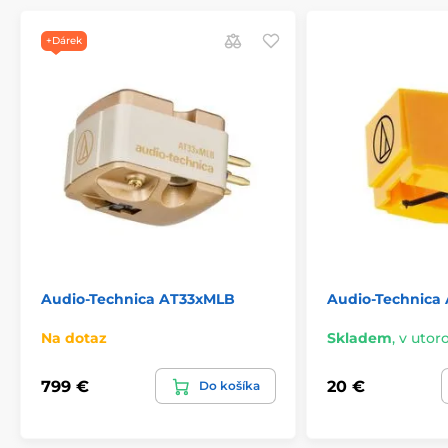
+Dárek
Audio-Technica AT33xMLB
Audio-Technica
Na dotaz
Skladem
,
v utoro
799 €
20 €
Do košíka