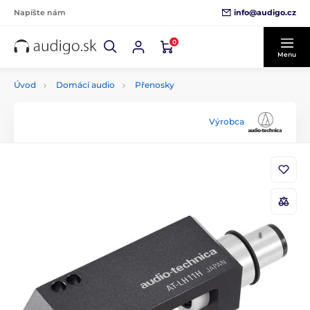
info@audigo.cz
Napíšte nám
0
Menu
Úvod
Domácí audio
Přenosky
Výrobca