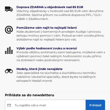
Doprava ZDARMA u objednávek nad 85 EUR
Všechny objednávky v hodnotě nad 85 EUR vám doručíme
ZDARMA. Sázíme přitom na ověřené dopravce PPL / GLS i
odběr v Zásilkovnách.
Pomůžeme vám najít to nejlepší řešení
Naše zkušenosti z kamenných prodejen Audigo i provozu
eshopu mohou pomoci i vám. Pokud se nám ozvete přímo,
dokážeme najít to nejlepší řešení pro vás.
Výběr podle hodnocení zvuku a recenzí
Protože většinu sortimentu sami testujeme, můžeme vám s
výběrem pomoci také reálným hodnocením zvuku přímo
na stránkách nebo podrobnými recenzemi.
Modely, které jinde nenajdete
Jako specialisté na sluchátka a sluchátkovou techniku
nabízíme i skutečné speciality, které byste na běžných
eshopech hledali marně.
Prihláste sa do newsletteru
Tu napíšte váš e-mail
Prihlásiť