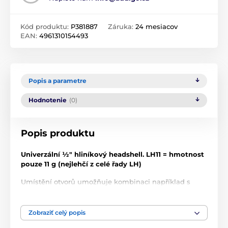
Kód produktu:
P381887
Záruka:
24 mesiacov
EAN:
4961310154493
Popis a parametre
Hodnotenie
(0)
Popis produktu
Univerzální ½" hliníkový headshell. LH11 = hmotnost
pouze 11 g (nejlehčí z celé řady LH)
Umístění otvorů umožňuje kombinaci například s
těmito přenoskami:
AT-OC9X, AT-ART9X a celá řada VM95
Zobraziť celý popis
jde o přenosky se závitovými otvory