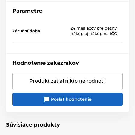
samotný headshell má otvory bez závitu
Parametre
Tvrzený povrch zajišťuje vysokou odolnost vůči
vibracím, zatímco dokonalý přenos signálu zajišťuje
24 mesiacov pre bežný
vedení z OFC mědi.
Záruční doba
nákup aj nákup na IČO
Konstrukce umožňuje snadné nastavení natočení i
přesahu.
Specifikace
Hodnotenie zákazníkov
hliníková konstrukce, hmotnost 11 g
ideální pro přenosky se závitovými otvory (řada
Produkt zatiaľ nikto nehodnotil
VM95)
vedení z velmi čisté OFC mědi
Poslať hodnotenie
nastavitelné natočení i přesah
Obsah balení
imbusový klíč, šroubky M2.6 (8 a 10 mm), plastová
Súvisiace produkty
podložka