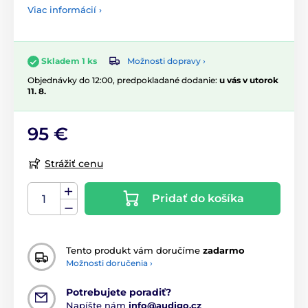
Viac informácií ›
Možnosti dopravy ›
Skladem 1 ks
Objednávky do 12:00, predpokladané dodanie:
u vás v utorok
11. 8.
95 €
Strážiť cenu
Pridať do košíka
Tento produkt vám doručíme
zadarmo
Možnosti doručenia ›
Potrebujete poradiť?
Napíšte nám
info@audigo.cz