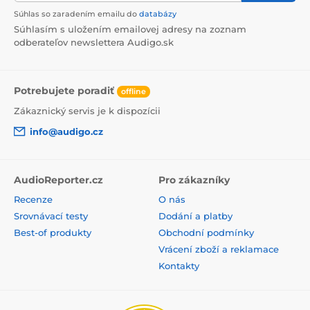
Súhlas so zaradením emailu do
databázy
Súhlasím s uložením emailovej adresy na zoznam
odberateľov newslettera Audigo.sk
Potrebujete poradiť
offline
Zákaznický servis je k dispozícii
info@audigo.cz
AudioReporter.cz
Pro zákazníky
Recenze
O nás
Srovnávací testy
Dodání a platby
Best-of produkty
Obchodní podmínky
Vrácení zboží a reklamace
Kontakty