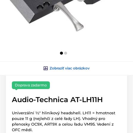
Zobraziť viac obrázkov
Doprava zadarmo
Audio-Technica AT-LH11H
Univerzální ½" hliníkový headshell. LH11 = hmotnost
pouze 11 g (nejlehčí z celé řady LH). Vhodný pro
přenosky OC9X, ART9X a celou řadu VM95. Vedení z
OFC mědi.