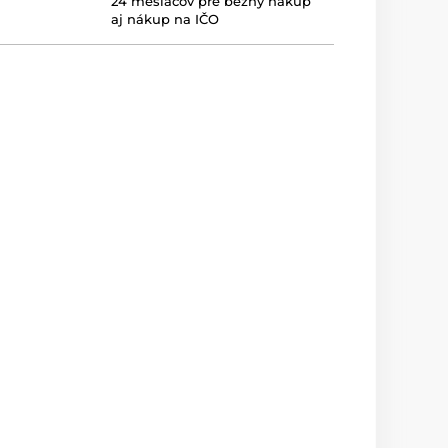
24 mesiacov pre bežný nákup
aj nákup na IČO