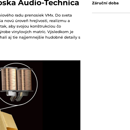
ska Audio-Technica
Záruční doba
ového radu prenosiek VMx. Do sveta
 novú úroveň hrejivosti, realizmu a
tak, aby svojou konštrukciou čo
výrobe vinylových matríc. Výsledkom je
alí aj tie najjemnejšie hudobné detaily s