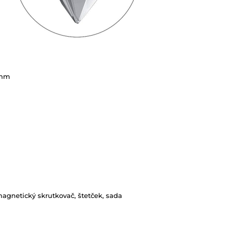
Ohm
agnetický skrutkovač, štetček, sada