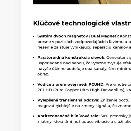
Kľúčové technologické vlastn
Systém dvoch magnetov (Dual Magnet):
Konšt
presne v pozíciách zodpovedajúcich ľavému a p
riešenie zaisťuje vynikajúcu separáciu kanálov 
Paratoroidná konštrukcia cievok:
Generátor si
usporiadané nad sebou, čo výrazne zvyšuje efekt
navyše účinne oddeľuje oba kanály, čím minimal
obraz.
Vodiče z prémiovej medi PCUHD:
Pre vinutie c
PCUHD (Pure Copper Ultra High Drawability), kt
Vylepšená transientná odozva:
Zníženie počtu 
reagovať rýchlejšie na zmeny signálu, čo znamen
Antirezonančné hliníkové telo:
Šasi prenosky je
zliatiny, ktorá tlmí nežiaduce vibrácie a slúži ak