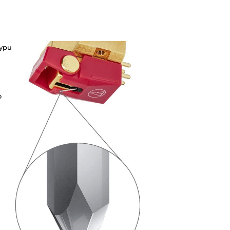
typu
o