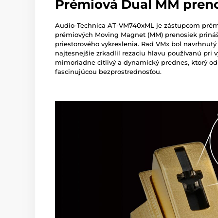
Prémiová Dual MM preno
Audio-Technica AT-VM740xML je zástupcom prémi
prémiových Moving Magnet (MM) prenosiek prináša
priestorového vykreslenia. Rad VMx bol navrhnutý 
najtesnejšie zrkadlil rezaciu hlavu používanú pri 
mimoriadne citlivý a dynamický prednes, ktorý odh
fascinujúcou bezprostrednosťou.