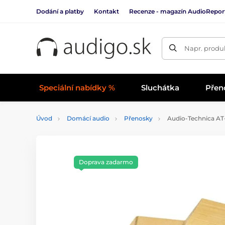
Dodání a platby
Kontakt
Recenze - magazín AudioRepor
Napr. produk
Speciální nabídky %
Sluchátka
Přen
Úvod
Domácí audio
Přenosky
Audio-Technica A
Doprava zadarmo