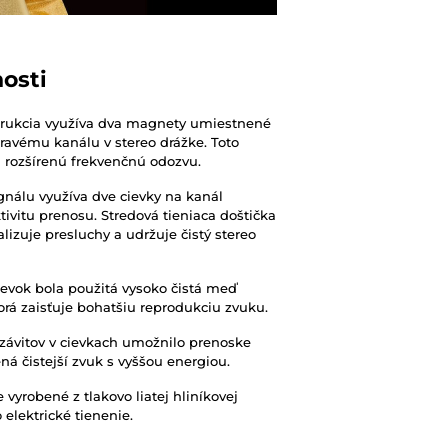
osti
rukcia využíva dva magnety umiestnené
ravému kanálu v stereo drážke. Toto
a rozšírenú frekvenčnú odozvu.
gnálu využíva dve cievky na kanál
ivitu prenosu. Stredová tieniaca doštička
izuje presluchy a udržuje čistý stereo
ievok bola použitá vysoko čistá meď
orá zaisťuje bohatšiu reprodukciu zvuku.
závitov v cievkach umožnilo prenoske
á čistejší zvuk s vyššou energiou.
 vyrobené z tlakovo liatej hliníkovej
o elektrické tienenie.