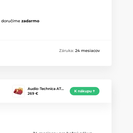
m doručíme
zadarmo
Záruka:
24 mesiacov
Audio-Technica AT…
K nákupu
269 €