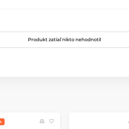
Produkt zatiaľ nikto nehodnotil
k