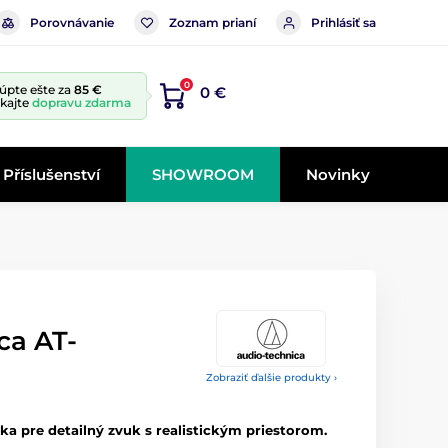
Porovnávanie
Zoznam prianí
Prihlásiť sa
0
úpte ešte za
85 €
0 €
skajte
dopravu zdarma
Příslušenství
SHOWROOM
Novinky
ca AT-
Zobraziť ďalšie produkty ›
 pre detailný zvuk s realistickým priestorom.