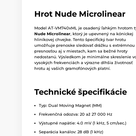
Hrot Nude Microlinear
Model AT-VM740xML je osadený ľahkým hrotom 
Nude Microlinear
, ktorý je upevnený na kónickej
hliníkovej chvejke. Tento špecifický tvar hrotu
umožňuje prenoske sledovať drážku s extrémnou
presnosťou aj v miestach, kam sa bežné hroty
nedostanú. Výsledkom je minimálne skreslenie v
vysokých frekvenciách a výrazne dlhšia životnosť
hrotu aj vašich gramofónových platní.
Technické špecifikácie
Typ: Dual Moving Magnet (MM)
Frekvenčná odozva: 20 až 27 000 Hz
Výstupné napätie: 4.0 mV (1 kHz, 5 cm/sec.)
Separácia kanálov: 28 dB (1 kHz)