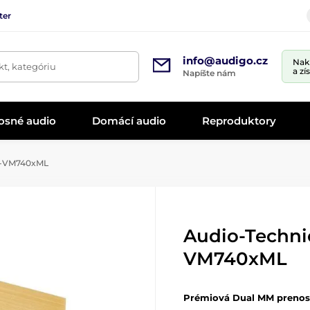
ter
info@audigo.cz
Nak
t, kategóriu
a zí
Napíšte nám
osné audio
Domácí audio
Reproduktory
T-VM740xML
Audio-Techni
VM740xML
Prémiová Dual MM prenoska