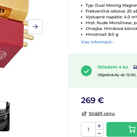
Typ: Dual Moving Magne
Frekvenčná odozva: 20 a
Výstupné napätie: 4.0 mV 
Hrot: Nude Microlinear, p
Chvejka: Hliníková kónic
Hmotnosť: 8.0 g
Viac informácií ›
Skladem 4 ks
Objednávky do 12:00
269 €
Strážiť cenu