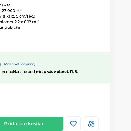
t (MM)
ž 27 000 Hz
(1 kHz, 5 cm/sec.)
olomer 2.2 x 0.12 míľ
ká trubička
Možnosti dopravy ›
, predpokladané dodanie:
u vás v utorok 11. 8.
Pridať do košíka