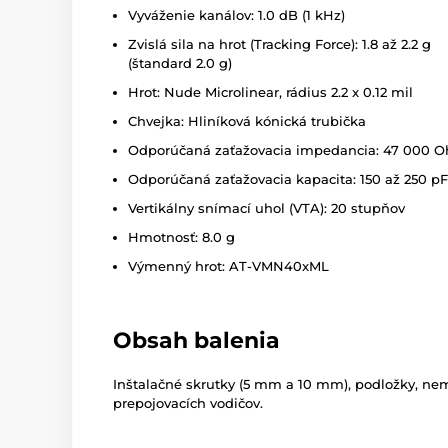
Vyváženie kanálov: 1.0 dB (1 kHz)
Zvislá sila na hrot (Tracking Force): 1.8 až 2.2 g
(štandard 2.0 g)
Hrot: Nude Microlinear, rádius 2.2 x 0.12 mil
Chvejka: Hliníková kónická trubička
Odporúčaná zaťažovacia impedancia: 47 000 
Odporúčaná zaťažovacia kapacita: 150 až 250 pF
Vertikálny snímací uhol (VTA): 20 stupňov
Hmotnosť: 8.0 g
Výmenný hrot: AT-VMN40xML
Obsah balenia
Inštalačné skrutky (5 mm a 10 mm), podložky, nem
prepojovacích vodičov.