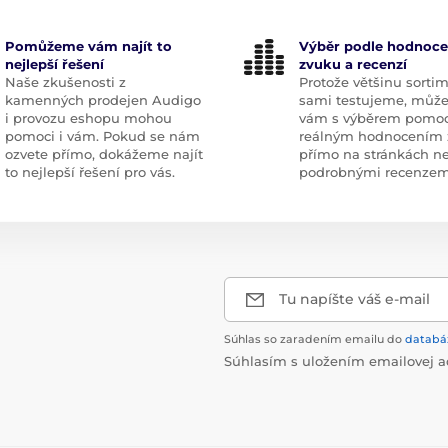
Pomůžeme vám najít to
Výběr podle hodnoce
nejlepší řešení
zvuku a recenzí
Naše zkušenosti z
Protože většinu sorti
kamenných prodejen Audigo
sami testujeme, můž
i provozu eshopu mohou
vám s výběrem pomoc
pomoci i vám. Pokud se nám
reálným hodnocením 
ozvete přímo, dokážeme najít
přímo na stránkách n
to nejlepší řešení pro vás.
podrobnými recenzem
Tu napíšte váš e-mail
Súhlas so zaradením emailu do
databá
Súhlasím s uložením emailovej a