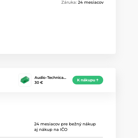
Záruka:
24 mesiacov
Audio-Technica…
K nákupu
30 €
24 mesiacov pre bežný nákup
aj nákup na IČO