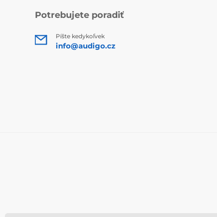
Potrebujete poradiť
Píšte kedykoľvek
info@audigo.cz