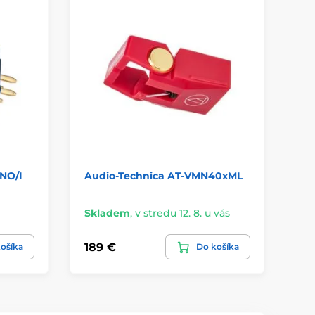
NO/I
Audio-Technica AT-VMN40xML
Au
Skladem
,
v stredu 12. 8. u vás
Sk
189 €
95
ošíka
Do košíka