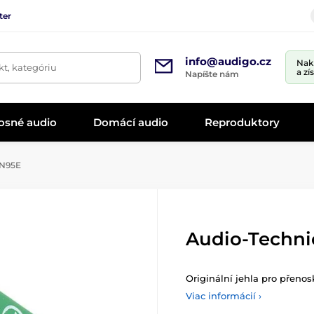
ter
info@audigo.cz
Nak
t, kategóriu
a zí
Napíšte nám
osné audio
Domácí audio
Reproduktory
TN95E
Audio-Techni
Originální jehla pro přenosk
Viac informácií ›