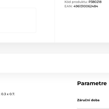
Kód produktu:
P380218
EAN:
4961310062484
Parametre
0.3 x 0.7.
Záruční doba