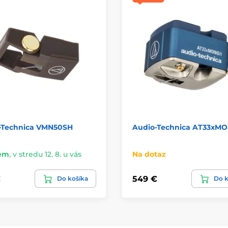
-Technica VMN50SH
Audio-Technica AT33xMO
em
,
v stredu 12. 8. u vás
Na dotaz
€
549 €
Do košíka
Do k