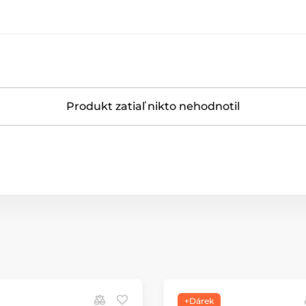
Produkt zatiaľ nikto nehodnotil
+Dárek