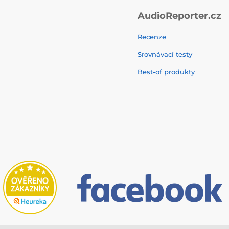
AudioReporter.cz
Recenze
Srovnávací testy
Best-of produkty
© 2026 www.audigo.sk ⦁ E-shop vytvorila
SIMPLIA.cz