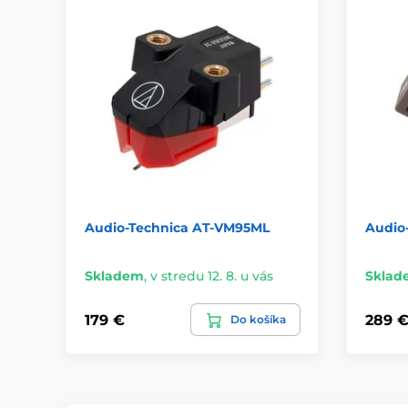
Audio-Technica AT-VM95ML
Audio
Skladem
,
v stredu 12. 8. u vás
Sklad
179 €
289 
Do košíka