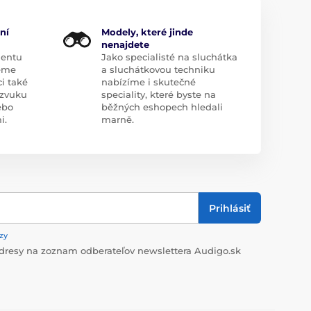
ní
Modely, které jinde
nenajdete
mentu
Jako specialisté na sluchátka
eme
a sluchátkovou techniku
i také
nabízíme i skutečné
zvuku
speciality, které byste na
ebo
běžných eshopech hledali
i.
marně.
Prihlásiť
zy
dresy na zoznam odberateľov newslettera Audigo.sk