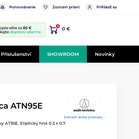
Porovnávanie
Zoznam prianí
Prihlásiť sa
0
úpte ešte za
85 €
0 €
skajte
dopravu zdarma
Příslušenství
SHOWROOM
Novinky
ca ATN95E
Zobraziť ďalšie produkty ›
y AT95E. Eliptický hrot 0.3 x 0.7.