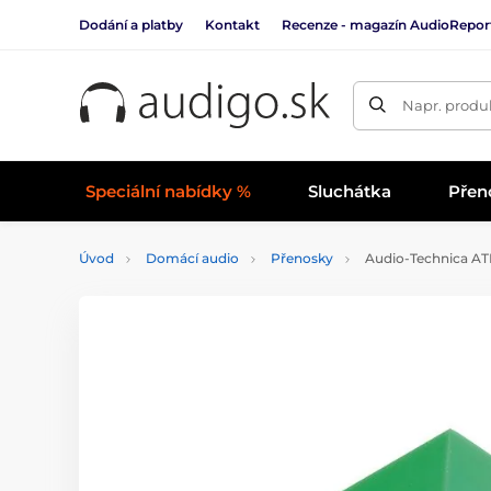
Dodání a platby
Kontakt
Recenze - magazín AudioRepor
Napr. produk
Speciální nabídky %
Sluchátka
Přen
Úvod
Domácí audio
Přenosky
Audio-Technica A