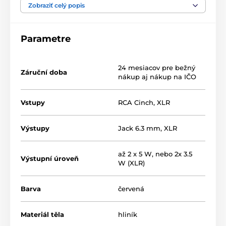
slúchadlami.
Zobraziť celý popis
Parametre
24 mesiacov pre bežný
Záruční doba
nákup aj nákup na IČO
Vstupy
RCA Cinch
,
XLR
Výstupy
Jack 6.3 mm
,
XLR
až 2 x 5 W, nebo 2x 3.5
Až 5 W na kanál pre 4
Výstupní úroveň
W (XLR)
slúchadlové výstupy
Barva
červená
Slúchadlový zosilňovač poskytuje až 5 W na kanál do
250 ohmovej záťaže a až 1 W na kanál do 32 ohmovej
Materiál těla
hliník
záťaže. Vďaka tomu je veľmi vhodný nielen pre