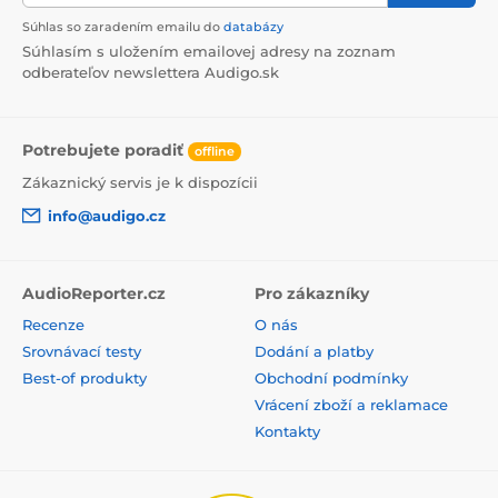
Súhlas so zaradením emailu do
databázy
Súhlasím s uložením emailovej adresy na zoznam
odberateľov newslettera Audigo.sk
Potrebujete poradiť
offline
Zákaznický servis je k dispozícii
info@audigo.cz
Technológia napájania VOLTAiR, využívajúca pracovné
napätie 120 V, je výkladnou skriňou schopností
AudioReporter.cz
Pro zákazníky
spoločnosti SPL. Ide o jedinečné riešenie, pri ktorom
sa signály vo vnútri prístroja spracúvajú pomocou
Recenze
O nás
mimoriadne vysokého pracovného napätia +/- 60 V.
Srovnávací testy
Dodání a platby
Spoločnosť SPL pre túto technológiu vyvinula aj
Best-of produkty
Obchodní podmínky
špeciálne operačné zosilňovače SPL 120V SUPRA.
Vrácení zboží a reklamace
Toto vysoké prevádzkové napätie (v porovnaní s bežne
Kontakty
používanou úrovňou 30 V) má za následok výrazné
zvýšenie dynamického rozsahu (141 dB) a výrazné
zníženie skreslenia a šumu (THD+N -114 dB). Skrátka,