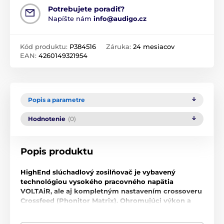
Potrebujete poradiť?
Napíšte nám
info@audigo.cz
Kód produktu:
P384516
Záruka:
24 mesiacov
EAN:
4260149321954
Popis a parametre
Hodnotenie
(0)
Popis produktu
HighEnd slúchadlový zosilňovač je vybavený
technológiou vysokého pracovného napätia
VOLTAiR, ale aj kompletným nastavením crossoveru
Crossfeed (
Phonitor Matrix
)
. Ohromujúci výkon a
precízny výber komponentov zaručuje najlepšie
výsledky v spojení s akýmikoľvek náročnými