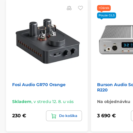
výkon až 5 W na kanál
+Dárek
Pouze GLS
Fosi Audio GR70 Orange
Burson Audio So
R220
Diaľkové ovládanie a
Skladem
,
v stredu 12. 8. u vás
Na objednávku
potenciometer ALPS
230 €
3 690 €
Do košíka
Ovládanie hlasitosti je možné nielen pomocou
diaľkového ovládania, ale aj manuálne pomocou
veľkého kovového gombíka na potenciometri
ALPS