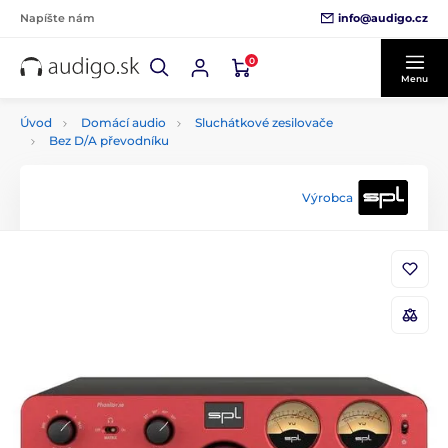
info@audigo.cz
Napíšte nám
0
Menu
Úvod
Domácí audio
Sluchátkové zesilovače
Bez D/A převodníku
Výrobca