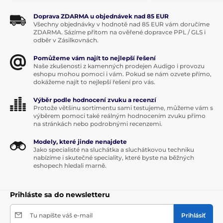
RK27
. Na prednom paneli zosilňovača je možné
nastaviť aj úroveň a uhol vyváženia alebo
Crossfeed
Doprava ZDARMA u objednávek nad 85 EUR
kanálov.
Všechny objednávky v hodnotě nad 85 EUR vám doručíme
ZDARMA. Sázíme přitom na ověřené dopravce PPL / GLS i
odběr v Zásilkovnách.
Ovládanie hlasitosti pomocou kvalitného
potenciometra
ALPS RK27
Pomůžeme vám najít to nejlepší řešení
Naše zkušenosti z kamenných prodejen Audigo i provozu
ovládanie hlasitosti aj pomocou diaľkového
eshopu mohou pomoci i vám. Pokud se nám ozvete přímo,
ovládača
dokážeme najít to nejlepší řešení pro vás.
úplné nastavenie Crossfeed na prednom paneli
Výběr podle hodnocení zvuku a recenzí
Protože většinu sortimentu sami testujeme, můžeme vám s
Ovládanie napájania pomocou Trigger kábla
výběrem pomoci také reálným hodnocením zvuku přímo
na stránkách nebo podrobnými recenzemi.
Modely, které jinde nenajdete
Jako specialisté na sluchátka a sluchátkovou techniku
nabízíme i skutečné speciality, které byste na běžných
eshopech hledali marně.
Prihláste sa do newsletteru
Technológia 120V VOLTAiR
Tu napíšte váš e-mail
Prihlásiť