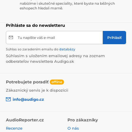
nabízíme i skutečné speciality, které byste na běžných
eshopech hledali marně.
Prihláste sa do newsletteru
Tu napíšte váš e-mail
Prihlásiť
Súhlas so zaradením emailu do
databázy
Súhlasím s uložením emailovej adresy na zoznam
odberateľov newslettera Audigo.sk
HiFiMAN
je renomovaná značka špecializujúca sa na
Potrebujete poradiť
offline
špičkové audio zariadenia, založená v roku 2007 Dr.
Fang Bianom. Spoločnosť si rýchlo získala uznanie
Zákaznický servis je k dispozícii
vďaka inováciám v oblasti slúchadiel a prenosných
info@audigo.cz
audio prehrávačov. HiFiMAN je známy predovšetkým
svojimi elektrostatickými a magnetoplanárnymi
slúchadlami, ktoré nastavili vysoký štandard pre
audiofilov po celom svete. Vďaka svojmu odhodlaniu k
AudioReporter.cz
Pro zákazníky
vývoju najmodernejších technológií a výnimočnej
Recenze
O nás
kvalite zvuku sa HiFiMAN stal jedným z popredných