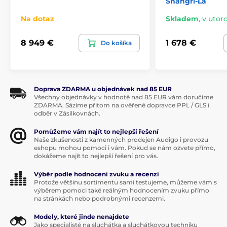
Shangri-La
slúchadlá. Tie umožňujú súčasné pripojenie dvoch
párov slúchadiel Shangri-La Jr alebo iných
Na dotaz
Skladem
,
v utoro
elektrostatických slúchadiel s 5-pinovým konektorom.
8 949 €
1 678 €
Do košíka
Ovládanie hlasitosti je rozdelené do
24 krokov
s
vizuálnou indikáciou zosilnenia pomocou dvanástich
LED diód na prednom paneli. Úroveň hlasitosti je
riadená
24-stupňovým atenuátorom
s 23
samostatnými rezistormi. Zosilňovač má rozmery
400
Doprava ZDARMA u objednávek nad 85 EUR
x 265 x 108 mm
a váži
11 kg.
Všechny objednávky v hodnotě nad 85 EUR vám doručíme
ZDARMA. Sázíme přitom na ověřené dopravce PPL / GLS i
odběr v Zásilkovnách.
dva typy vstupov: symetrický XLR 3-pin,
Pomůžeme vám najít to nejlepší řešení
nesymetrický RCA
Naše zkušenosti z kamenných prodejen Audigo i provozu
eshopu mohou pomoci i vám. Pokud se nám ozvete přímo,
24-stupňový atenuátor hlasitosti s 23 samostatnými
dokážeme najít to nejlepší řešení pro vás.
rezistormi
Výběr podle hodnocení zvuku a recenzí
vizuálna indikácia zosilnenia pomocou LED
Protože většinu sortimentu sami testujeme, můžeme vám s
výběrem pomoci také reálným hodnocením zvuku přímo
rozmery: 400 x 265 x 108 mm
na stránkách nebo podrobnými recenzemi.
hmotnosť: 11 kg
Modely, které jinde nenajdete
Jako specialisté na sluchátka a sluchátkovou techniku