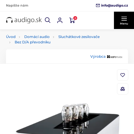
info@audigo.cz
Napíšte nám
0
Menu
Úvod
Domácí audio
Sluchátkové zesilovače
Bez D/A převodníku
Výrobca