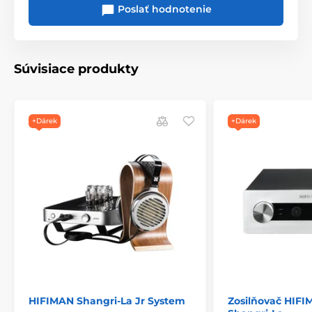
Poslať hodnotenie
Súvisiace produkty
+Dárek
+Dárek
Presné ovládanie hlasitosti
a výstup pre dvoje
slúchadlá
Prepínač na zadnom paneli umožňuje jednoduchý
výber medzi dvoma stereo vstupmi: symetrický
XLR 3-
pin
alebo nesymetrický
RCA
vstup. Vybraný vstup je
vedený cez interné obvody a externe umiestnené
HIFIMAN Shangri-La Jr System
Zosilňovač HIFI
elektrónky k dvom
5-pinovým
výstupom pre