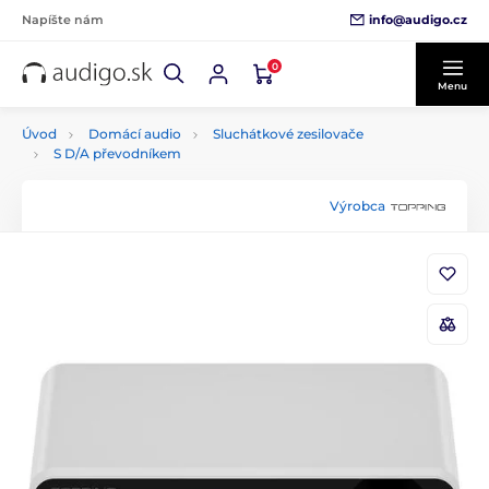
info@audigo.cz
Napíšte nám
0
Menu
Úvod
Domácí audio
Sluchátkové zesilovače
S D/A převodníkem
Výrobca