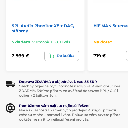
Novo obsahuje optický vstup aj výstup (S/PDIF) a
prepínač UAC.
Obsluhu výrazne uľahčí prehľadný
displej a
diaľkové ovládanie
.
SPL Audio Phonitor XE + DAC,
HiFiMAN Serena
Plná podpora softvéru
TOPPING Tune
pre
stříbrný
nastavenie 10-pásmového parametrického
ekvalizéra (
PEQ
).
Skladem
,
v utorok 11. 8. u vás
Na dotaz
2 999 €
719 €
Do košíka
Doprava ZDARMA u objednávek nad 85 EUR
Všechny objednávky v hodnotě nad 85 EUR vám doručíme
ZDARMA. Sázíme přitom na ověřené dopravce PPL / GLS i
odběr v Zásilkovnách.
Pomůžeme vám najít to nejlepší řešení
Naše zkušenosti z kamenných prodejen Audigo i provozu
eshopu mohou pomoci i vám. Pokud se nám ozvete přímo,
dokážeme najít to nejlepší řešení pro vás.