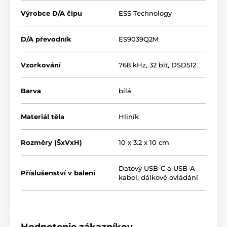
minimálne
skreslenie pod 0.00007 %
dovoľujú
Výrobce D/A čipu
ESS Technology
naplno využiť potenciál tak citlivých in-ear monitorov,
ako aj tradičných domácich slúchadiel cez hlavu. To
všetko bez negatívneho vplyvu pôvodnej zvukovej
D/A převodník
ES9039Q2M
karty počítača / notebooku / telefónu, ktorú DX1 plne
nahradí.
Vzorkování
768 kHz, 32 bit, DSD512
Barva
bílá
Materiál těla
Hliník
Rozměry (ŠxVxH)
10 x 3.2 x 10 cm
Datový USB-C a USB-A
Příslušenství v balení
kabel, dálkové ovládání