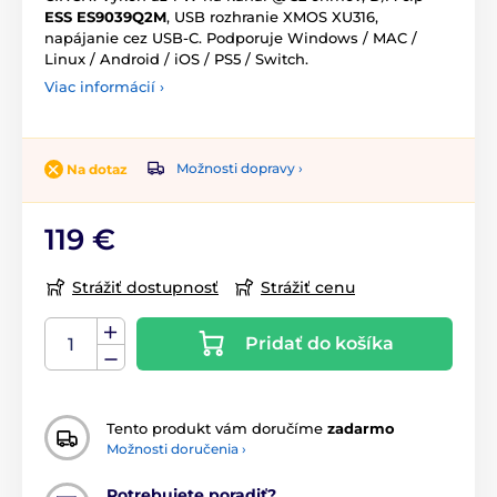
ESS ES9039Q2M
, USB rozhranie XMOS XU316,
napájanie cez USB-C. Podporuje Windows / MAC /
Linux / Android / iOS / PS5 / Switch.
Viac informácií ›
Možnosti dopravy ›
Na dotaz
119 €
Strážiť dostupnosť
Strážiť cenu
Pridať do košíka
Tento produkt vám doručíme
zadarmo
Možnosti doručenia ›
Potrebujete poradiť?