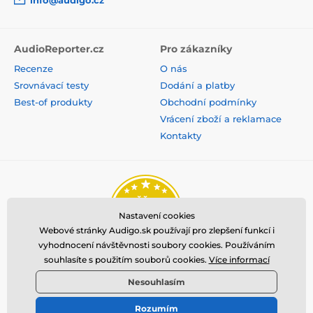
celkové harmonické skreslenie pod
0.00007 %
možnosť súčasného počúvania cez slúchadlový a
linkový výstup
AudioReporter.cz
Pro zákazníky
hliníkové telo prístroja
Recenze
O nás
Srovnávací testy
Dodání a platby
podpora pre herné konzoly Switch a PS5
Best-of produkty
Obchodní podmínky
Vrácení zboží a reklamace
Kontakty
Nastavení cookies
Webové stránky Audigo.sk používají pro zlepšení funkcí i
vyhodnocení návštěvnosti soubory cookies. Používáním
souhlasíte s použitím souborů cookies.
Více informací
Nesouhlasím
Rozumím
© 2026 www.audigo.sk ⦁ E-shop vytvorila
SIMPLIA.cz