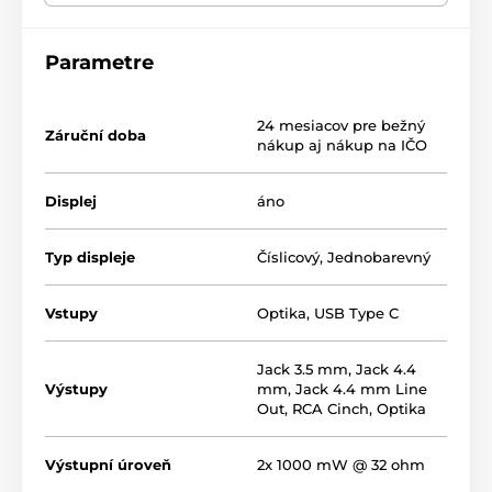
Parametre
24 mesiacov pre bežný
Záruční doba
nákup aj nákup na IČO
Zosilňovač, D/A prevodník
aj ekvalizér
Displej
áno
Plne symetrický
D/A prevodník s USB-C vstupom
a
Typ displeje
Číslicový
,
Jednobarevný
slúchadlovým zosilňovačom s výkonom
až 1 W @ 32 Ω
.
Prístroj je možné používať ako samostatné USB
rozhranie s linkovým aj digitálnym optickým
Vstupy
Optika
,
USB Type C
výstupom pre nadväzujúce zosilňovače a D/A
prevodníky. Dovoľuje totiž prijať dáta, aplikovať na ne
úpravu parametrickým ekvalizérom a odovzdať ich
Jack 3.5 mm
,
Jack 4.4
ďalej ako digitálny signál alebo linku.
Výstupy
mm
,
Jack 4.4 mm Line
Out
,
RCA Cinch
,
Optika
DX1 II
je však predovšetkým symetrický slúchadlový
zosilňovač s nastaviteľným ziskom (High / Low) a
dvoma slúchadlovými výstupmi (3.5 mm a symetrický
Výstupní úroveň
2x 1000 mW @ 32 ohm
4.4 mm). Starostlivo vybrané súčiastky a absolútne