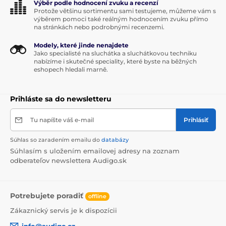
Výběr podle hodnocení zvuku a recenzí
Protože většinu sortimentu sami testujeme, můžeme vám s
výběrem pomoci také reálným hodnocením zvuku přímo
Vaša nová zvuková karta
na stránkách nebo podrobnými recenzemi.
Modely, které jinde nenajdete
Napájanie DX1 II
prebieha priamo cez dátový USB-C
Jako specialisté na sluchátka a sluchátkovou techniku
kábel – prístroj teda nevyžaduje ďalšie napájacie
nabízíme i skutečné speciality, které byste na běžných
eshopech hledali marně.
káble ani adaptéry.
Spolupracuje so zariadeniami: Windows 10
+ 11, MAC, Linux, Android, iOS, PS5, Switch
Prihláste sa do newsletteru
Tu napíšte váš e-mail
Prihlásiť
kompaktný HiRes D/A prevodník a slúchadlový
Súhlas so zaradením emailu do
databázy
zosilňovač v jednom
Súhlasím s uložením emailovej adresy na zoznam
odberateľov newslettera Audigo.sk
výstupy Jack 3.5 / 4.4 mm, linkový Cinch, Optický
vstupy USB-C a optika
podporované vzorkovanie 768 kHz / 32 bit, DSD512
Potrebujete poradiť
offline
nové USB rozhranie obsluhuje čip
XMOS XU316
Zákaznický servis je k dispozícii
10-pásmový parametrický ekvalizér
info@audigo.cz