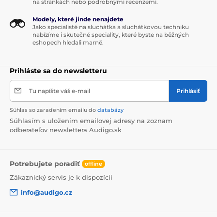
na stránkách nebo podrobnými recenzemi.
Modely, které jinde nenajdete
Jako specialisté na sluchátka a sluchátkovou techniku
nabízíme i skutečné speciality, které byste na běžných
eshopech hledali marně.
Bluetooth, WiFi, Open APP
Prihláste sa do newsletteru
a ROON ready
Tu napíšte váš e-mail
Prihlásiť
Přehrávač
SP3000M
nepostrádá nic z moderní
Súhlas so zaradením emailu do
databázy
bezdrátové výbavy. V pohodě si tak vychutnáte své
Súhlasím s uložením emailovej adresy na zoznam
oblíbené streamy, hudbu z domácího serveru a
odberateľov newslettera Audigo.sk
případně i poslech s bezdrátovými sluchátky.
Přehrávač je proto vybaven obousměrným Bluetooth
5.0 s nejlepšími HiRes kodeky aptX HD i LDAC, umí
streamovat přes WiFi a umožňuje také instalaci
Potrebujete poradiť
offline
vlastních aplikací (TIDAL, Spotify a další). Plně
podporuje formát MQA a dobře si rozumí také se
Zákaznický servis je k dispozícii
systémem ROON.
info@audigo.cz
obousměrné
Bluetooth 5.0
s HiRes kodeky
aptx HD