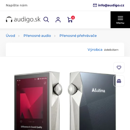
info@audigo.cz
Napíšte nám
0
Menu
Úvod
Přenosné audio
Přenosné přehrávače
Výrobca