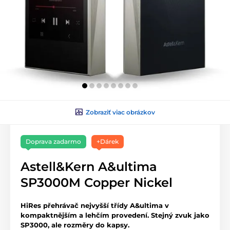
Zobraziť viac obrázkov
Doprava zadarmo
+Dárek
Astell&Kern A&ultima
SP3000M Copper Nickel
HiRes přehrávač nejvyšší třídy A&ultima v
kompaktnějším a lehčím provedení. Stejný zvuk jako
SP3000, ale rozměry do kapsy.