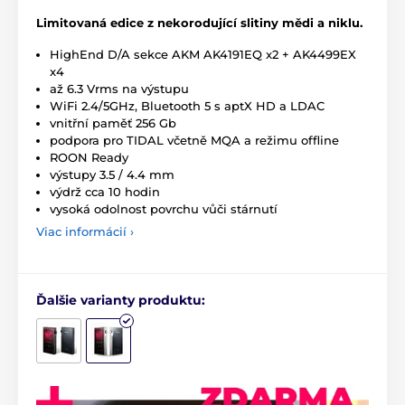
Limitovaná edice z nekorodující slitiny mědi a niklu.
HighEnd D/A sekce AKM AK4191EQ x2 + AK4499EX
x4
až 6.3 Vrms na výstupu
WiFi 2.4/5GHz, Bluetooth 5 s aptX HD a LDAC
vnitřní paměť 256 Gb
podpora pro TIDAL včetně MQA a režimu offline
ROON Ready
výstupy 3.5 / 4.4 mm
výdrž cca 10 hodin
vysoká odolnost povrchu vůči stárnutí
Viac informácií ›
Ďalšie varianty produktu: