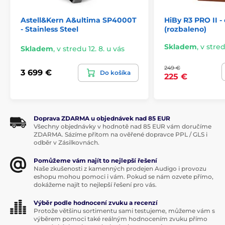
nejnovější uživatelské rozhraní, ve kterém se k
oblíbené hudbě dostanete na pár tahů prstem a
Astell&Kern A&ultima SP4000T
HiBy R3 PRO II -
- Stainless Steel
(rozbaleno)
snadno ovládnete i streamovaný obsah.
Skladem
,
v stred
Novinkou je grafická
funkce VU Meter
převzatá z
Skladem
,
v stredu 12. 8. u vás
modelu SP3000T, zobrazující výstupní úroveň pomocí
dvou ručiček.
249 €
3 699 €
Do košíka
225 €
prémiové tělo z nerezavějící slitiny mědi a niklu
funkce grafického VU metru
Doprava ZDARMA u objednávek nad 85 EUR
dosud nejrychlejší uživatelské rozhraní
Všechny objednávky v hodnotě nad 85 EUR vám doručíme
ZDARMA. Sázíme přitom na ověřené dopravce PPL / GLS i
snadnější vyhledávání hudby a orientace v Menu
odběr v Zásilkovnách.
Pomůžeme vám najít to nejlepší řešení
Naše zkušenosti z kamenných prodejen Audigo i provozu
eshopu mohou pomoci i vám. Pokud se nám ozvete přímo,
dokážeme najít to nejlepší řešení pro vás.
Výběr podle hodnocení zvuku a recenzí
Protože většinu sortimentu sami testujeme, můžeme vám s
výběrem pomoci také reálným hodnocením zvuku přímo