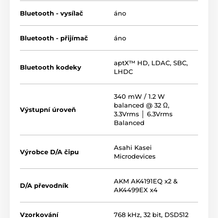
bleskové reakce díky 8jádrovému procesoru
Qualcomm 6125
Bluetooth - vysílač
áno
funkce externí zvukové karty USB DAC
Bluetooth - přijímač
áno
možnost instalace vlastních aplikací (Spotify, Apple
Music, Foobar a další)
aptX™ HD
,
LDAC
,
SBC
,
kožené pouzdro součástí balení
Bluetooth kodeky
LHDC
menší baterie i displej, ale stejná výdrž kolem 10
340 mW / 1.2 W
hodin
balanced @ 32 Ω,
Výstupní úroveň
2 sluchátkového výstupy 3.5 a 4.4 mm
3.3Vrms │ 6.3Vrms
Balanced
tělo z hliníku namísto oceli
poloviční hmotnost oproti SP3000
Asahi Kasei
Výrobce D/A čipu
Microdevices
Co se změnilo a co zůstává:
AKM AK4191EQ x2 &
D/A převodník
AK4499EX x4
Vzorkování
768 kHz, 32 bit, DSD512