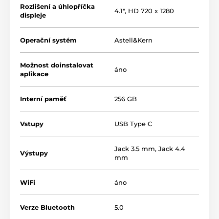
Rozlišení a úhlopříčka
4.1", HD 720 x 1280
displeje
Operační systém
Astell&Kern
Možnost doinstalovat
áno
aplikace
Interní paměť
256 GB
Hexa-zapojení se čtyřmi převodníky
AK4499EX
a
Vstupy
USB Type C
dvěma modulátory
AK4191EQ
výstupní úroveň 3.3 Vrms, resp.
6.3 Vrms
v
Jack 3.5 mm
,
Jack 4.4
Výstupy
symetrickém režimu
mm
podpora nahrávek do rozlišení
768 kHz / 32 bit /
DSD512
WiFi
áno
vnitřní stínění destičkou ze stříbra
Verze Bluetooth
5.0
vnitřní paměť
256 GB