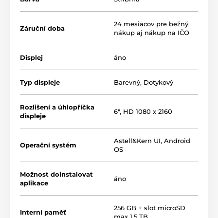
prináša PD20 funkciu
Personal Sound
.
Prostredníctvom vstavaného sluchového testu
analyzuje prehrávač špecifiká ľavého a pravého ucha a
24 mesiacov pre bežný
Záruční doba
nezávisle kompenzuje prípadné frekvenčné prepady.
nákup aj nákup na IČO
Výsledkom je dokonale vyvážený zvuk v plnom
rozsahu.
Displej
áno
Typ displeje
Barevný
,
Dotykový
Rozlišení a úhlopříčka
6", HD 1080 x 2160
displeje
Astell&Kern UI, Android
Operační systém
OS
Možnost doinstalovat
áno
aplikace
Na túto technológiu nadväzuje
Sound Master Wheel
–
dedikované ovládacie koliesko prepojené s Audiodo
ekvalizérom. Umožňuje jemnú korekciu pásiem (Bass,
256 GB + slot microSD
Interní paměť
Mid, Treble) v
160 krokoch
(od -8,0 dB do +8,0 dB).
max 1.5 TB