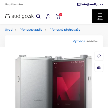
info@audigo.cz
Napíšte nám
0
Menu
Úvod
Přenosné audio
Přenosné přehrávače
Výrobca