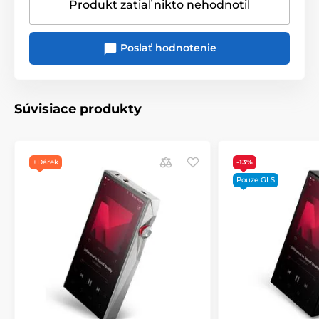
Produkt zatiaľ nikto nehodnotil
Poslať hodnotenie
Súvisiace produkty
+Dárek
-13%
Pouze GLS
Pokročilé DAR druhej
generácie
PD20 predstavuje technológiu Advanced DAR (Digital
Audio Remaster), čo je druhá generácia patentovanej
technológie Astell&Kern pre digitálny remastering
zvuku, ktorá prináša ešte prirodzenejší a jemnejší