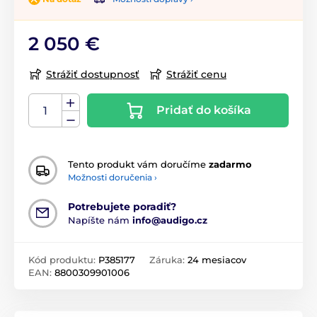
2 050 €
Strážiť dostupnosť
Strážiť cenu
Pridať do košíka
Tento produkt vám doručíme
zadarmo
Možnosti doručenia ›
Potrebujete poradiť?
Napíšte nám
info@audigo.cz
Kód produktu:
P385177
Záruka:
24 mesiacov
EAN:
8800309901006