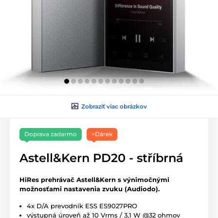
Zobraziť viac obrázkov
Doprava zadarmo
+Dárek
Astell&Kern PD20 - stříbrná
HiRes prehrávač Astell&Kern s výnimočnými
možnosťami nastavenia zvuku (Audiodo).
4x D/A prevodník ESS ES9027PRO
výstupná úroveň až 10 Vrms / 3,1 W @32 ohmov