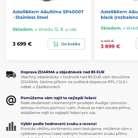
zvuk. Namiesto priameho odoslania audio súboru do
DAR enginu, PD20 najprv využíva VSE (Virtual Sound
Astell&Kern A&ultima SP4000T
Astell&Kern A&u
Extender) na virtuálnu obnovu stratených
- Stainless Steel
black (rozbaleno
harmonických zložiek, čím zlepšuje kvalitu zvuku už v
počiatočnej fáze. Následne pokročilý DAR engine
Skladem
,
v stred
Skladem
,
v stredu 12. 8. u vás
vykonáva druhú fázu upsamplingu s ešte väčšou
presnosťou a komplexnosťou. Tento dvojstupňový
4 499 €
3 699 €
Do košíka
prístup umožňuje poslucháčom vychutnať si hlbší a
3 899 €
pohlcujúci zvuk, ktorý sa viac než kedykoľvek predtým
približuje pôvodnej nahrávke.
Doprava ZDARMA u objednávek nad 85 EUR
Všechny objednávky v hodnotě nad 85 EUR vám doručíme
ZDARMA. Sázíme přitom na ověřené dopravce PPL / GLS i
odběr v Zásilkovnách.
Pomůžeme vám najít to nejlepší řešení
Naše zkušenosti z kamenných prodejen Audigo i provozu
eshopu mohou pomoci i vám. Pokud se nám ozvete přímo,
dokážeme najít to nejlepší řešení pro vás.
Výběr podle hodnocení zvuku a recenzí
Bluetooth 5.3, WiFi a nové
Protože většinu sortimentu sami testujeme, můžeme vám s
výběrem pomoci také reálným hodnocením zvuku přímo