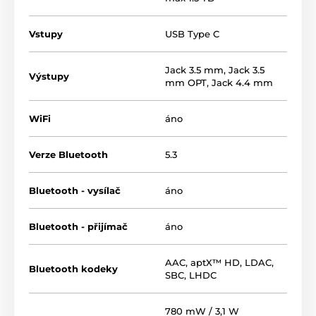
Koliesko poskytuje hmatovú odozvu, vďaka ktorej
môžete upravovať celkový tonálny charakter intuitívne
Vstupy
USB Type C
aj bez sledovania displeja.
Jack 3.5 mm
,
Jack 3.5
Audiodo Personal Sound:
Individualizovaný profil
Výstupy
mm OPT
,
Jack 4.4 mm
založený na reálnom teste sluchu.
Duálne ovládanie:
Samostatné kolesá pre hlasitosť
WiFi
áno
a ladenie zvuku (Sound Master Wheel).
Audiosphere:
Pokročilé spracovanie stereo signálu
Verze Bluetooth
5.3
do virtuálneho 3D poľa so štyrmi presetmi.
Bluetooth - vysílač
áno
Bluetooth - přijímač
áno
AAC
,
aptX™ HD
,
LDAC
,
Bluetooth kodeky
SBC
,
LHDC
780 mW / 3,1 W