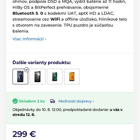
ohmov, podpora DSD a MQA, výdrž batérie až 11 hodín,
HiBy OS a BitPerfect prehrávanie, obojsmerné
Bluetooth 5
.
0
s kodekmi UAT, aptX HD a LDAC,
streamovanie cez
WiFi
a offline úložisko, hliníkové telo
s otvorom na zavesenie. TPU puzdro je súčasťou
balenia.
Viac informácií ›
Ďalšie varianty produktu:
Možnosti dopravy ›
Skladem 2 ks
Objednávky do 10. 8. 12:00, predpokladané dodanie:
u vás v
stredu 12. 8.
299 €