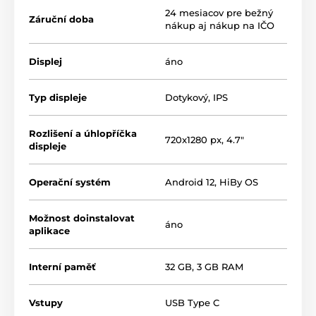
24 mesiacov pre bežný
Záruční doba
nákup aj nákup na IČO
Displej
áno
Typ displeje
Dotykový
,
IPS
Rozlišení a úhlopříčka
Android 12 a HiBy OS
720x1280 px, 4.7"
displeje
Prehrávač je postavený na otvorenom systéme
Android 12
s nadstavbou
HiBy OS
. Môžete si teda
Operační systém
Android 12, HiBy OS
nainštalovať vlastné aplikácie, streamovať všetky
známe služby cez
WiFi
a ukladať hudbu na počúvanie
offline
. Zároveň sa môžete spoľahnúť na absolútne
Možnost doinstalovat
áno
precízne prehrávanie
BitPerfect
, pri ktorom operačný
aplikace
systém nijako nezasahuje do prevodu hudby a všetku
prácu preberajú obvody HiBy.
Interní paměť
32 GB, 3 GB RAM
Moderný prehrávač
HiRes Audio
s výrazným
hliníkovým telom
Vstupy
USB Type C
Otvorený
systém Android 12
s rozšírením
HiBy OS