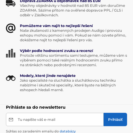
Doprava ZDARMA u objednávek nad 85 EUR
zariadenia
Všechny objednávky v hodnotě nad 85 EUR vám doručíme
ZDARMA. Sázíme přitom na ověřené dopravce PPL / GLS i
odběr v Zásilkovnách.
Technické údaje
Pomůžeme vám najít to nejlepší řešení
Naše zkušenosti z kamenných prodejen Audigo i provozu
eshopu mohou pomoci i vám. Pokud se nám ozvete přímo,
dokážeme najít to nejlepší řešení pro vás.
Výběr podle hodnocení zvuku a recenzí
Protože většinu sortimentu sami testujeme, můžeme vám s
výběrem pomoci také reálným hodnocením zvuku přímo
na stránkách nebo podrobnými recenzemi.
Modely, které jinde nenajdete
Jako specialisté na sluchátka a sluchátkovou techniku
nabízíme i skutečné speciality, které byste na běžných
eshopech hledali marně.
Prihláste sa do newsletteru
Tu napíšte váš e-mail
Prihlásiť
Súhlas so zaradením emailu do
databázy