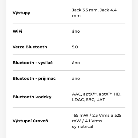
Prehrávanie
BitPerfect
a možnosť inštalácie
Jack 3.5 mm
,
Jack 4.4
Výstupy
vlastných aplikácií
mm
Procesor Qulcomm
Snapdragon 665
WiFi
áno
32 GB
internej pamäte a
3 GB RAM
výdrž batérie (4500 mAh) je až
11 hodín
Verze Bluetooth
5.0
Bluetooth - vysílač
áno
Bluetooth - přijímač
áno
AAC
,
aptX™
,
aptX™ HD
,
Bluetooth kodeky
LDAC
,
SBC
,
UAT
165 mW / 2.3 Vrms a 525
Výstupní úroveň
mW / 4.1 Vrms
symetrical
4 čipy DAC a zosilňovač