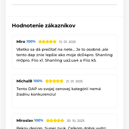
Hodnotenie zákazníkov
Miro
100%
12. 01. 2025
Všetko sa dá prečítať na nete... Je to osobné ,ale
tento dap znie lepšie ako moje dc04pro. Shanling
m0pro. Fiio x1. Shanling ua2.ua4 a Fiio k5.
Odporüčam každému kto o ňom premýšla.
MichalB
100%
Bluetooth 5.0 a WiFi v
21. 01. 2025
Tento DAP vo svojej cenovej kategórií nemá
najlepšej kvalite
žiadnu konkurenciu!
Výhody:
Moderné prehrávače sa dnes nezaobídu bez
kvalitného rozhrania na bezdrôtové počúvanie a
- veľký zvuk Áčkového zosilovača.
príjem dát. Špecifikácia
HiBy R4
preto zahŕňa aj
WiFi
Miroslav
100%
30. 10. 2025
na kvalitné streamovanie obsahu z internetu. Okrem
- dokáže rozohrať akékoľvek náročné slúchadlá,
toho je možné využiť aj obojsmerný prenos
Pekny design. Super zvuk. Celkom dobra vydrz