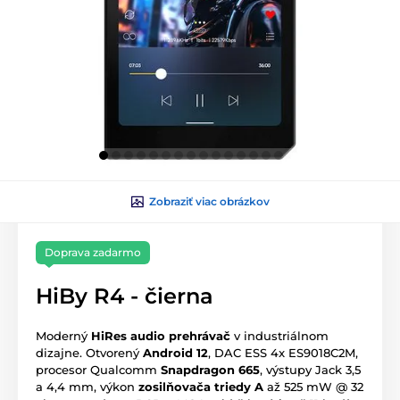
Zobraziť viac obrázkov
Doprava zadarmo
HiBy R4 - čierna
Moderný
HiRes audio prehrávač
v industriálnom
dizajne. Otvorený
Android 12
, DAC ESS 4x ES9018C2M,
procesor Qualcomm
Snapdragon 665
, výstupy Jack 3,5
a 4,4 mm, výkon
zosilňovača triedy A
až 525 mW @ 32