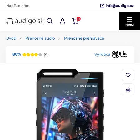
info@audigo.cz
Napíšte nám
0
Menu
Úvod
Přenosné audio
Přenosné přehrávače
80%
(4)
Výrobca