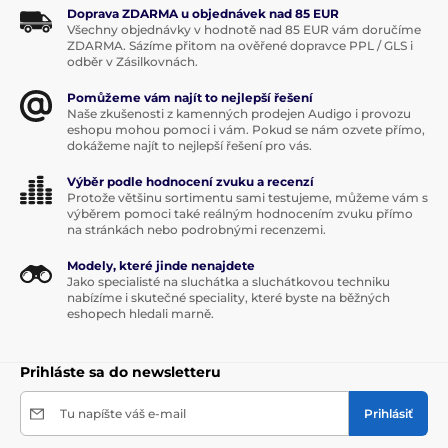
Doprava ZDARMA u objednávek nad 85 EUR
Všechny objednávky v hodnotě nad 85 EUR vám doručíme
ZDARMA. Sázíme přitom na ověřené dopravce PPL / GLS i
odběr v Zásilkovnách.
Pomůžeme vám najít to nejlepší řešení
Naše zkušenosti z kamenných prodejen Audigo i provozu
eshopu mohou pomoci i vám. Pokud se nám ozvete přímo,
dokážeme najít to nejlepší řešení pro vás.
Výběr podle hodnocení zvuku a recenzí
Protože většinu sortimentu sami testujeme, můžeme vám s
výběrem pomoci také reálným hodnocením zvuku přímo
na stránkách nebo podrobnými recenzemi.
Modely, které jinde nenajdete
Jako specialisté na sluchátka a sluchátkovou techniku
nabízíme i skutečné speciality, které byste na běžných
eshopech hledali marně.
Prihláste sa do newsletteru
Tu napíšte váš e-mail
Prihlásiť