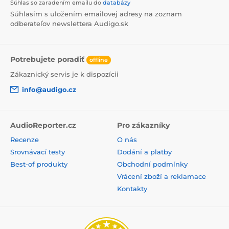
Súhlas so zaradením emailu do
databázy
Súhlasím s uložením emailovej adresy na zoznam
odberateľov newslettera Audigo.sk
Potrebujete poradiť
offline
Zákaznický servis je k dispozícii
info@audigo.cz
AudioReporter.cz
Pro zákazníky
Recenze
O nás
Srovnávací testy
Dodání a platby
Best-of produkty
Obchodní podmínky
Vrácení zboží a reklamace
Kontakty