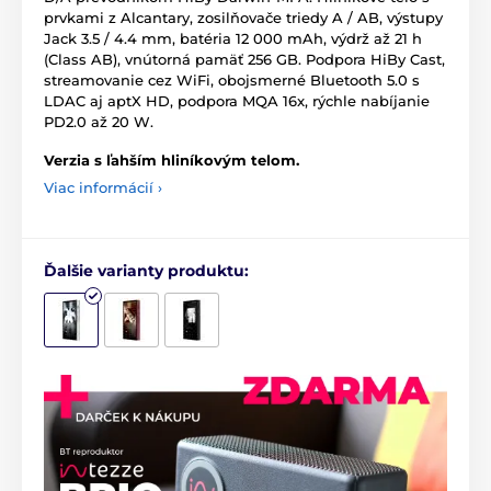
prvkami z Alcantary, zosilňovače triedy A / AB, výstupy
Jack 3.5 / 4.4 mm, batéria 12 000 mAh, výdrž až 21 h
(Class AB), vnútorná pamäť 256 GB. Podpora HiBy Cast,
streamovanie cez WiFi, obojsmerné Bluetooth 5.0 s
LDAC aj aptX HD, podpora MQA 16x, rýchle nabíjanie
PD2.0 až 20 W.
Verzia s ľahším hliníkovým telom.
Viac informácií ›
Ďalšie varianty produktu: