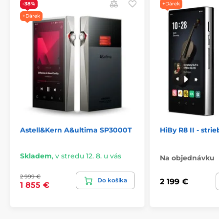
-38%
+Dárek
+Dárek
Špecifikácia
Astell&Kern A&ultima SP3000T
HiBy R8 II - stri
Skladem
,
v stredu 12. 8. u vás
Na objednávku
2 999 €
Do košíka
2 199 €
1 855 €