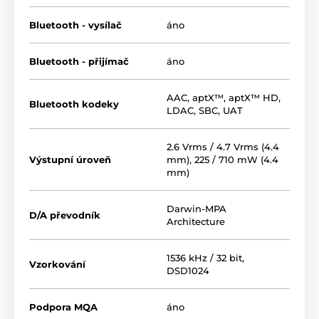
Bluetooth - vysílač
áno
Bluetooth - přijímač
áno
AAC
,
aptX™
,
aptX™ HD
,
Bluetooth kodeky
LDAC
,
SBC
,
UAT
2.6 Vrms / 4.7 Vrms (4.4
Výstupní úroveň
mm), 225 / 710 mW (4.4
mm)
Duálna zosilňovacia časť
triedy A / AB
Darwin-MPA
D/A převodník
Architecture
Výstupná zosilňovacia časť využíva buď dva operačné
zosilňovače
ADA4625-2
s vysokým výstupným
1536 kHz / 32 bit,
prúdom a nízkoimpedančnou spätnou väzbou, alebo
Vzorkování
DSD1024
16 na zákazku vyrobených
tranzistorov
s extrémne
rýchlou reakčnou dobou. Medzi oboma riešeniami je
možné prepínať ako medzi
triedami A
a
AB
.
Podpora MQA
áno
Jednoducho tak môžete výstup prispôsobiť potrebám