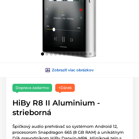
Zobraziť viac obrázkov
Doprava zadarmo
+Dárek
HiBy R8 II Aluminium -
strieborná
Špičkový audio prehrávač so systémom Android 12,
procesorom Snapdragon 665 (8 GB RAM) a unikátnym
D/A prevodníkom HiBy Darwin-MPA. Hliníkové telo s