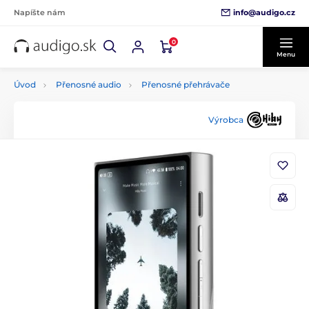
info@audigo.cz
Napíšte nám
0
Menu
Úvod
Přenosné audio
Přenosné přehrávače
Výrobca