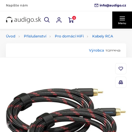
info@audigo.cz
Napíšte nám
0
Menu
Úvod
Příslušenství
Pro domácí HiFi
Kabely RCA
Výrobca