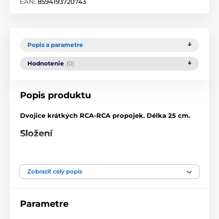
EAN:
8594193720743
Popis a parametre
Hodnotenie
(0)
Popis produktu
Dvojice krátkých RCA-RCA propojek. Délka 25 cm.
Složení
8 ks - 0.16 mm 6N postříbřených monokrystalických
vláken mědi
Zobraziť celý popis
180 ks - 0.08 mm 6N monokrystalických vláken mědi
Odpor: 26.9 Ω / KM
Parametre