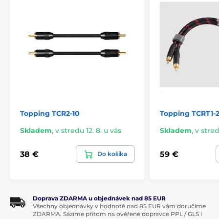
Topping TCR2-10
Topping TCRT1-
Skladem
,
v stredu 12. 8. u vás
Skladem
,
v stred
38 €
59 €
Do košíka
Doprava ZDARMA u objednávek nad 85 EUR
Všechny objednávky v hodnotě nad 85 EUR vám doručíme
ZDARMA. Sázíme přitom na ověřené dopravce PPL / GLS i