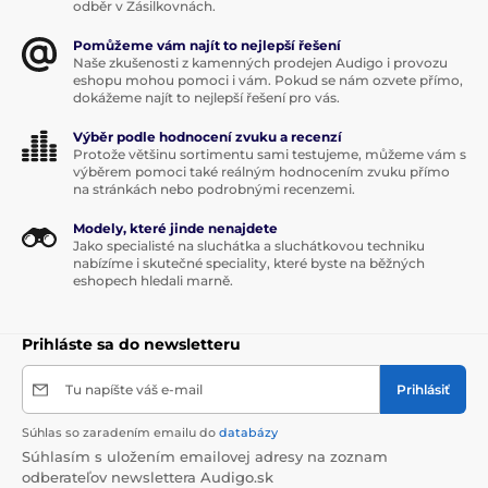
odběr v Zásilkovnách.
Pomůžeme vám najít to nejlepší řešení
Naše zkušenosti z kamenných prodejen Audigo i provozu
eshopu mohou pomoci i vám. Pokud se nám ozvete přímo,
dokážeme najít to nejlepší řešení pro vás.
Výběr podle hodnocení zvuku a recenzí
Protože většinu sortimentu sami testujeme, můžeme vám s
výběrem pomoci také reálným hodnocením zvuku přímo
na stránkách nebo podrobnými recenzemi.
Modely, které jinde nenajdete
Jako specialisté na sluchátka a sluchátkovou techniku
nabízíme i skutečné speciality, které byste na běžných
eshopech hledali marně.
Prihláste sa do newsletteru
Tu napíšte váš e-mail
Prihlásiť
Súhlas so zaradením emailu do
databázy
Súhlasím s uložením emailovej adresy na zoznam
odberateľov newslettera Audigo.sk