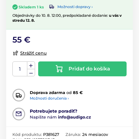
Možnosti dopravy ›
Skladem 1 ks
Objednávky do 10. 8. 12:00, predpokladané dodanie:
u vás v
stredu 12. 8.
55 €
Strážiť cenu
Pridať do košíka
Doprava zdarma
od
85 €
Možnosti doručenia ›
Potrebujete poradiť?
Napíšte nám
info@audigo.cz
Kód produktu:
P381627
Záruka:
24 mesiacov