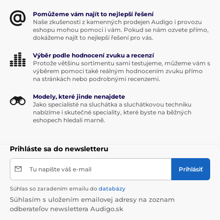
Pomůžeme vám najít to nejlepší řešení
Naše zkušenosti z kamenných prodejen Audigo i provozu
eshopu mohou pomoci i vám. Pokud se nám ozvete přímo,
dokážeme najít to nejlepší řešení pro vás.
Výběr podle hodnocení zvuku a recenzí
Protože většinu sortimentu sami testujeme, můžeme vám s
výběrem pomoci také reálným hodnocením zvuku přímo
na stránkách nebo podrobnými recenzemi.
Modely, které jinde nenajdete
Jako specialisté na sluchátka a sluchátkovou techniku
nabízíme i skutečné speciality, které byste na běžných
eshopech hledali marně.
Prihláste sa do newsletteru
Tu napíšte váš e-mail
Prihlásiť
Súhlas so zaradením emailu do
databázy
Súhlasím s uložením emailovej adresy na zoznam
odberateľov newslettera Audigo.sk