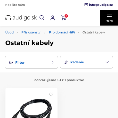
info@audigo.cz
Napíšte nám
0
Menu
Úvod
Příslušenství
Pro domácí HiFi
Ostatní kabely
Ostatní kabely
Radenie
Filter
Zobrazujeme 1-1 z 1 produktov