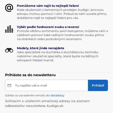
Pomůžeme vám najít to nejlepší řešení
Naše zkušenosti z kamenných prodejen Audigo i provozu
eshopu mohou pomoci i vám. Pokud se nám ozvete přímo,
dokážeme najít to nejlepší řešení pro vás.
Výběr podle hodnocení zvuku a recenzí
Protože většinu sortimentu sami testujeme, můžeme vám s
výběrem pomoci také reálným hodnocením zvuku přímo
na stránkách nebo podrobnými recenzemi.
Modely, které jinde nenajdete
Jako specialisté na sluchátka a sluchátkovou techniku
nabízíme i skutečné speciality, které byste na běžných
eshopech hledali marně.
Prihláste sa do newsletteru
Tu napíšte váš e-mail
Prihlásiť
Súhlas so zaradením emailu do
databázy
Súhlasím s uložením emailovej adresy na zoznam
odberateľov newslettera Audigo.sk