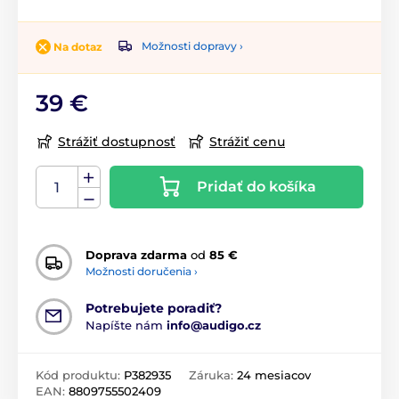
Možnosti dopravy ›
Na dotaz
39 €
Strážiť dostupnosť
Strážiť cenu
Pridať do košíka
Doprava zdarma
od
85 €
Možnosti doručenia ›
Potrebujete poradiť?
Napíšte nám
info@audigo.cz
Kód produktu:
P382935
Záruka:
24 mesiacov
EAN:
8809755502409