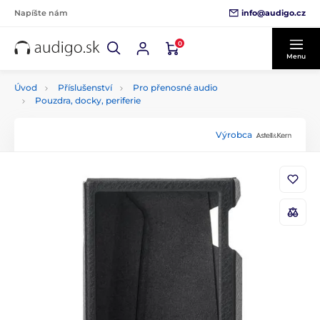
info@audigo.cz
Napíšte nám
0
Menu
Úvod
Příslušenství
Pro přenosné audio
Pouzdra, docky, periferie
Výrobca