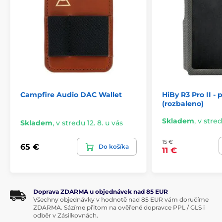
Campfire Audio DAC Wallet
HiBy R3 Pro II -
(rozbaleno)
Skladem
,
v stred
Skladem
,
v stredu 12. 8. u vás
15 €
65 €
Do košíka
11 €
Doprava ZDARMA u objednávek nad 85 EUR
Všechny objednávky v hodnotě nad 85 EUR vám doručíme
ZDARMA. Sázíme přitom na ověřené dopravce PPL / GLS i
odběr v Zásilkovnách.