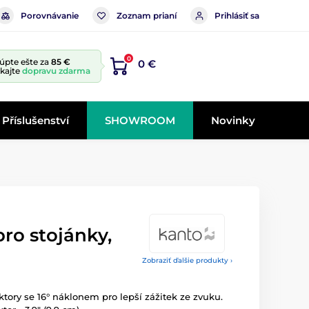
Porovnávanie
Zoznam prianí
Prihlásiť sa
0
úpte ešte za
85 €
0 €
skajte
dopravu zdarma
Příslušenství
SHOWROOM
Novinky
pro stojánky,
Zobraziť ďalšie produkty ›
ktory se 16° náklonem pro lepší zážitek ze zvuku.