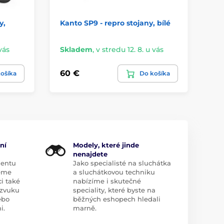
y,
Kanto SP9 - repro stojany, bílé
Ka
st
vás
Skladem
,
v stredu 12. 8. u vás
Na
60 €
30
ošíka
Do košíka
ní
Modely, které jinde
nenajdete
mentu
Jako specialisté na sluchátka
eme
a sluchátkovou techniku
i také
nabízíme i skutečné
zvuku
speciality, které byste na
ebo
běžných eshopech hledali
i.
marně.