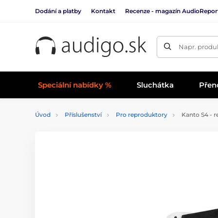
Dodání a platby
Kontakt
Recenze - magazín AudioRepor
Napr. produk
Speciální nabídky %
Sluchátka
Přen
Úvod
Příslušenství
Pro reproduktory
Kanto S4 - re