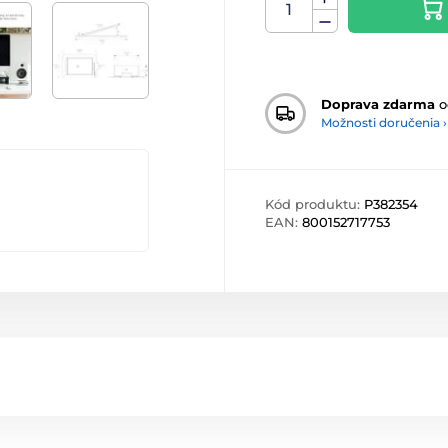
Doprava zdarma
o
Možnosti doručenia ›
Kód produktu:
P382354
EAN:
800152717753