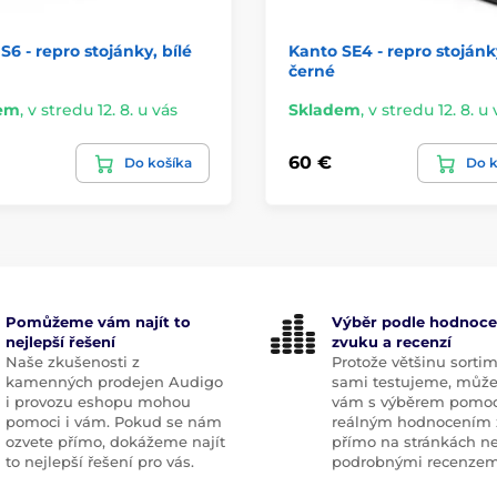
S6 - repro stojánky, bílé
Kanto SE4 - repro stojánk
černé
em
,
v stredu 12. 8. u vás
Skladem
,
v stredu 12. 8. u 
60 €
Do košíka
Do k
Pomůžeme vám najít to
Výběr podle hodnoce
nejlepší řešení
zvuku a recenzí
Naše zkušenosti z
Protože většinu sorti
kamenných prodejen Audigo
sami testujeme, můž
i provozu eshopu mohou
vám s výběrem pomoc
pomoci i vám. Pokud se nám
reálným hodnocením 
ozvete přímo, dokážeme najít
přímo na stránkách n
to nejlepší řešení pro vás.
podrobnými recenzem