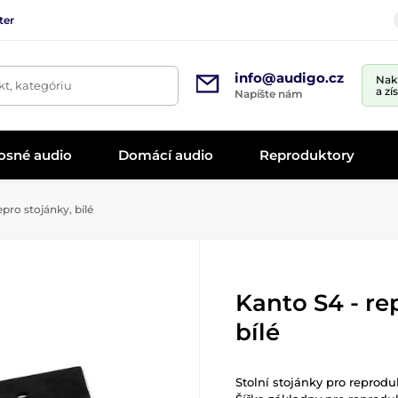
ter
info@audigo.cz
Nak
t, kategóriu
a zí
Napíšte nám
osné audio
Domácí audio
Reproduktory
pro stojánky, bílé
Kanto S4 - re
bílé
Stolní stojánky pro reprodu