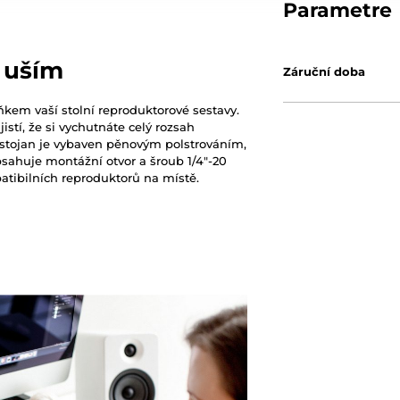
Parametre
 uším
Záruční doba
kem vaší stolní reproduktorové sestavy.
tí, že si vychutnáte celý rozsah
ý stojan je vybaven pěnovým polstrováním,
bsahuje montážní otvor a šroub 1/4"-20
tibilních reproduktorů na místě.