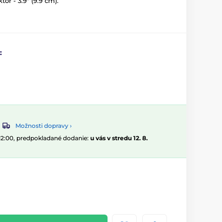
or - 3.9" (9.9 cm).
:
Možnosti dopravy ›
 12:00, predpokladané dodanie:
u vás v stredu 12. 8.