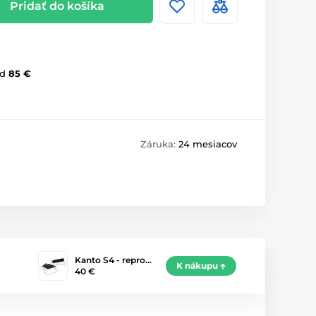
Pridať do košíka
d
85 €
Záruka:
24 mesiacov
Kanto S4 - repro…
K nákupu
40 €