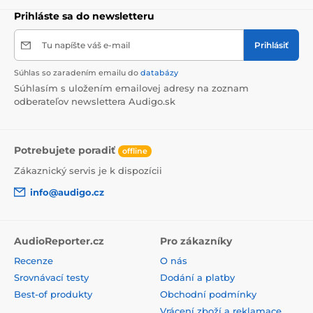
Prihláste sa do newsletteru
Tu napíšte váš e-mail
Prihlásiť
Súhlas so zaradením emailu do
databázy
Súhlasím s uložením emailovej adresy na zoznam
odberateľov newslettera Audigo.sk
Potrebujete poradiť
offline
Zákaznický servis je k dispozícii
info@audigo.cz
AudioReporter.cz
Pro zákazníky
Recenze
O nás
Srovnávací testy
Dodání a platby
Best-of produkty
Obchodní podmínky
Vrácení zboží a reklamace