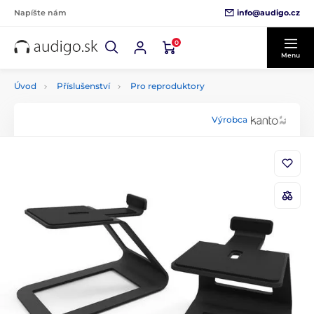
info@audigo.cz
Napíšte nám
0
Menu
Úvod
Příslušenství
Pro reproduktory
Výrobca