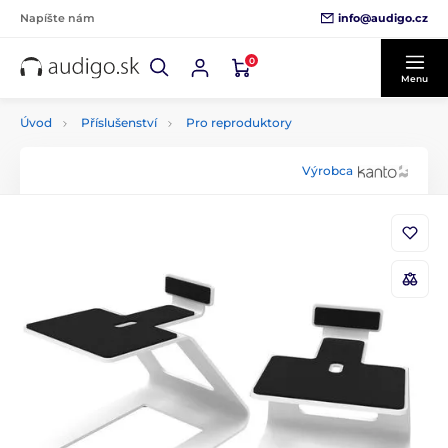
info@audigo.cz
Napíšte nám
0
Menu
Úvod
Příslušenství
Pro reproduktory
Výrobca