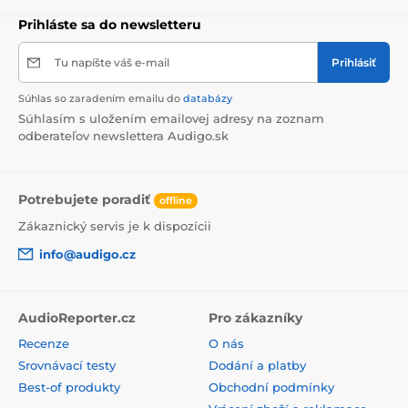
Prihláste sa do newsletteru
Tu napíšte váš e-mail
Prihlásiť
Súhlas so zaradením emailu do
databázy
Súhlasím s uložením emailovej adresy na zoznam
odberateľov newslettera Audigo.sk
Potrebujete poradiť
offline
Zákaznický servis je k dispozícii
info@audigo.cz
AudioReporter.cz
Pro zákazníky
Recenze
O nás
Srovnávací testy
Dodání a platby
Best-of produkty
Obchodní podmínky