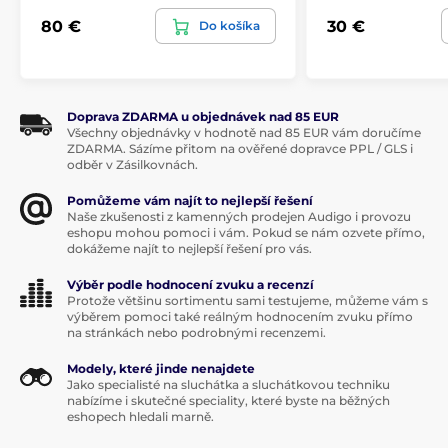
80 €
30 €
Do košíka
Doprava ZDARMA u objednávek nad 85 EUR
Všechny objednávky v hodnotě nad 85 EUR vám doručíme
ZDARMA. Sázíme přitom na ověřené dopravce PPL / GLS i
odběr v Zásilkovnách.
Pomůžeme vám najít to nejlepší řešení
Naše zkušenosti z kamenných prodejen Audigo i provozu
eshopu mohou pomoci i vám. Pokud se nám ozvete přímo,
dokážeme najít to nejlepší řešení pro vás.
Výběr podle hodnocení zvuku a recenzí
Protože většinu sortimentu sami testujeme, můžeme vám s
výběrem pomoci také reálným hodnocením zvuku přímo
na stránkách nebo podrobnými recenzemi.
Modely, které jinde nenajdete
Jako specialisté na sluchátka a sluchátkovou techniku
nabízíme i skutečné speciality, které byste na běžných
eshopech hledali marně.