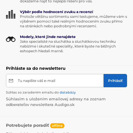
dokážeme najít to nejlepší řešení pro vás.
Výběr podle hodnocení zvuku a recenzí
Protože většinu sortimentu sami testujeme, můžeme vám s
výběrem pomoci také reálným hodnocením zvuku přímo
na stránkách nebo podrobnými recenzemi.
Modely, které jinde nenajdete
Jako specialisté na sluchátka a sluchátkovou techniku
nabízíme i skutečné speciality, které byste na běžných
eshopech hledali marně.
Prihláste sa do newsletteru
Tu napíšte váš e-mail
Prihlásiť
Súhlas so zaradením emailu do
databázy
Súhlasím s uložením emailovej adresy na zoznam
odberateľov newslettera Audigo.sk
Potrebujete poradiť
offline