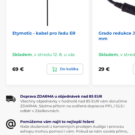
Etymotic - kabel pro řadu ER
Grado redukce Ja
mm
Skladem
,
v stredu 12. 8. u vás
Skladem
,
v stred
69 €
29 €
Do košíka
Doprava ZDARMA u objednávek nad 85 EUR
Všechny objednávky v hodnotě nad 85 EUR vám doručíme
ZDARMA. Sázíme přitom na ověřené dopravce PPL / GLS i
odběr v Zásilkovnách.
Pomůžeme vám najít to nejlepší řešení
Naše zkušenosti z kamenných prodejen Audigo i provozu
eshopu mohou pomoci i vám. Pokud se nám ozvete přímo,