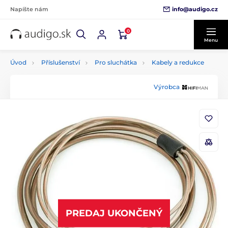
info@audigo.cz
Napíšte nám
0
Menu
Úvod
Příslušenství
Pro sluchátka
Kabely a redukce
Výrobca
PREDAJ UKONČENÝ