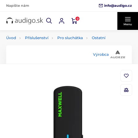
info@audigo.cz
Napíšte nám
0
Menu
Úvod
Příslušenství
Pro sluchátka
Ostatní
Výrobca