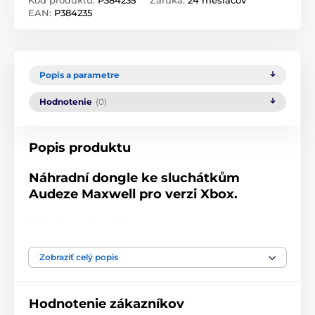
EAN:
P384235
Popis a parametre
Hodnotenie
(0)
Popis produktu
Náhradní dongle ke sluchátkům
Audeze Maxwell pro verzi Xbox.
Návod na spárování:
Nejprve si stáhněte a nainstalujte software Audeze
Zobraziť celý popis
HQ pro Mac nebo Windows (beta verze 78 nebo vyšší)
a připojte nový klíč k počítači PC nebo Mac.
Hodnotenie zákazníkov