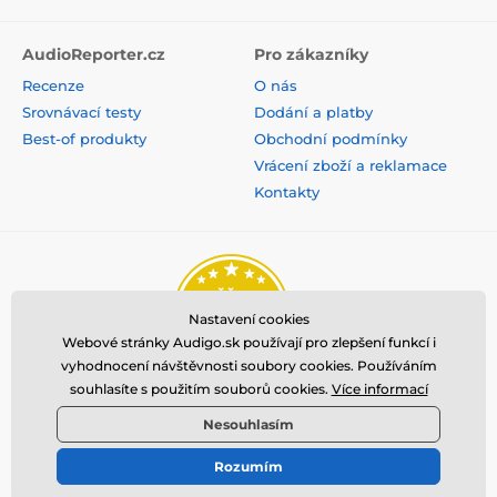
Firmware v48 nebo vyšší:Vložte kancelářskou sponku
do malého držáku na boku klíče a jednou klikněte na
AudioReporter.cz
Pro zákazníky
tlačítko. Jakmile začne blikat kontrolka LED, klepněte
třikrát na tlačítko napájení na náhlavní soupravě. V
Recenze
O nás
náhlavní soupravě se ozve hlasová výzva "párování".
Srovnávací testy
Dodání a platby
Best-of produkty
Obchodní podmínky
Vrácení zboží a reklamace
Náhlavní souprava se může vypnout a po opětovném
Kontakty
spárování znovu zapnout.
Nastavení cookies
Webové stránky Audigo.sk používají pro zlepšení funkcí i
vyhodnocení návštěvnosti soubory cookies. Používáním
souhlasíte s použitím souborů cookies.
Více informací
Nesouhlasím
Rozumím
© 2026 www.audigo.sk ⦁ E-shop vytvorila
SIMPLIA.cz