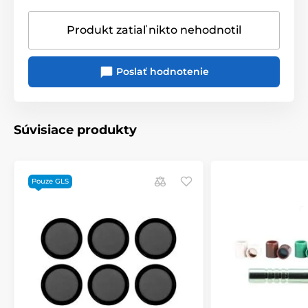
Otevřete software Audeze HQ a na kartě "Nastavení" v
softwaru uvidíte tlačítko s nápisem "Pair Dongle"
Produkt zatiaľ nikto nehodnotil
(pokud je váš klíč již spárován s náhlavní soupravou,
budete muset náhlavní soupravu vypnout, než se
tlačítko zobrazí).
Poslať hodnotenie
Súvisiace produkty
Pouze GLS
Po kliknutí na tlačítko Pair Dongle se zobrazí nová
výzva. Postupujte podle všech pokynů na obrazovce a