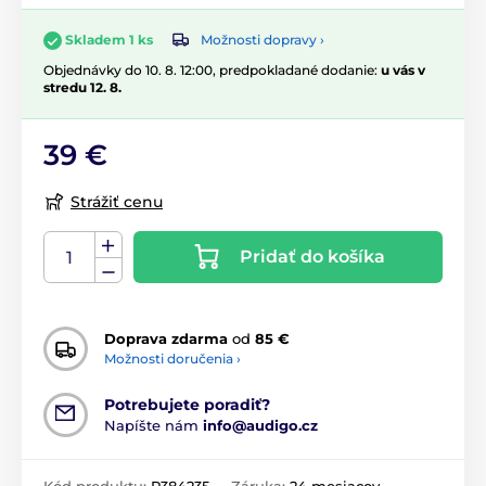
Možnosti dopravy ›
Skladem 1 ks
Objednávky do 10. 8. 12:00, predpokladané dodanie:
u vás v
stredu 12. 8.
39 €
Strážiť cenu
Pridať do košíka
Doprava zdarma
od
85 €
Možnosti doručenia ›
Potrebujete poradiť?
Napíšte nám
info@audigo.cz
Kód produktu:
P384235
Záruka:
24 mesiacov