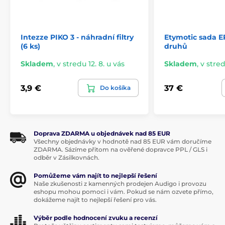
dokončete párování hardwarového klíče.
Intezze PIKO 3 - náhradní filtry
Etymotic sada ER 
DŮLEŽITÉ UPOZORNĚNÍ: Pokud v současné době
(6 ks)
druhů
používáte firmware verze 1.0.1.46 nebo nižší, musíte při
trojitém klepnutí na tlačítko napájení podržet tlačítko
Skladem
,
v stredu 12. 8. u vás
Skladem
,
v stred
redukce šumu, abyste náhlavní soupravu uvedli do
režimu párování.
3,9 €
37 €
Do košíka
Doprava ZDARMA u objednávek nad 85 EUR
Všechny objednávky v hodnotě nad 85 EUR vám doručíme
ZDARMA. Sázíme přitom na ověřené dopravce PPL / GLS i
odběr v Zásilkovnách.
Pomůžeme vám najít to nejlepší řešení
Naše zkušenosti z kamenných prodejen Audigo i provozu
eshopu mohou pomoci i vám. Pokud se nám ozvete přímo,
dokážeme najít to nejlepší řešení pro vás.
Výběr podle hodnocení zvuku a recenzí