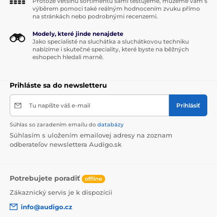
Protože většinu sortimentu sami testujeme, můžeme vám s
výběrem pomoci také reálným hodnocením zvuku přímo
na stránkách nebo podrobnými recenzemi.
Hardwarová záloha:
Modely, které jinde nenajdete
Jako specialisté na sluchátka a sluchátkovou techniku
nabízíme i skutečné speciality, které byste na běžných
eshopech hledali marně.
V případě, že výše uvedené pokyny pro párování
nefungují, můžete párování obnovit pomocí tlačítka
na hardwarovém klíči.
Prihláste sa do newsletteru
Tu napíšte váš e-mail
Prihlásiť
Firmware v46 nebo nižší: Vložte kancelářskou sponku
Súhlas so zaradením emailu do
databázy
do malého držáku na boku hardwarového klíče, dokud
nezačne blikat kontrolka LED hardwarového klíče.
Súhlasím s uložením emailovej adresy na zoznam
Jakmile kontrolka LED začne blikat, podržte tlačítko
odberateľov newslettera Audigo.sk
pro potlačení šumu na přední straně náhlavní
soupravy a poté při jeho držení třikrát po sobě
stiskněte tlačítko napájení (může trvat několik
Potrebujete poradiť
offline
okamžiků, než dojde ke spárování) Uslyšíte hlasovou
výzvu "párování".
Zákaznický servis je k dispozícii
info@audigo.cz