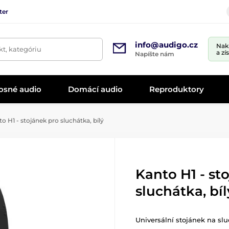
ter
info@audigo.cz
Nak
t, kategóriu
a zí
Napíšte nám
osné audio
Domácí audio
Reproduktory
o H1 - stojánek pro sluchátka, bílý
Kanto H1 - st
sluchátka, bíl
Universální stojánek na slu