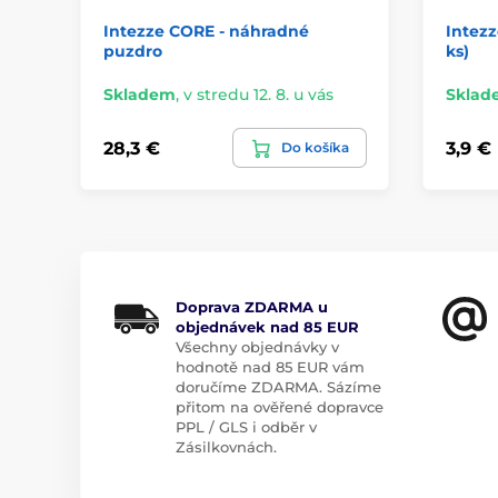
Intezze CORE - náhradné
Intezz
puzdro
ks)
Skladem
,
v stredu 12. 8. u vás
Sklad
28,3 €
3,9 €
Do košíka
Doprava ZDARMA u
objednávek nad 85 EUR
Všechny objednávky v
hodnotě nad 85 EUR vám
doručíme ZDARMA. Sázíme
přitom na ověřené dopravce
PPL / GLS i odběr v
Zásilkovnách.