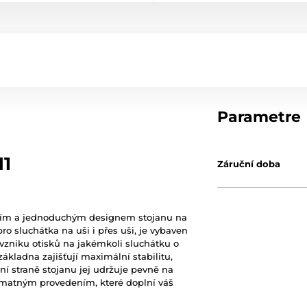
Parametre
H1
Záruční doba
tním a jednoduchým designem stojanu na
ro sluchátka na uši i přes uši, je vybaven
 vzniku otisků na jakémkoli sluchátku o
základna zajišťují maximální stabilitu,
ní straně stojanu jej udržuje pevně na
m matným provedením, které doplní váš