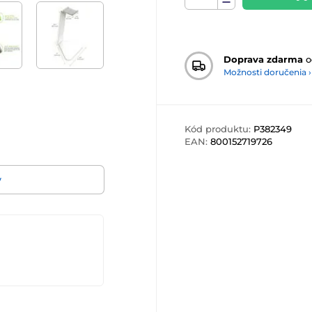
Doprava zdarma
o
Možnosti doručenia ›
Kód produktu:
P382349
EAN:
800152719726
v