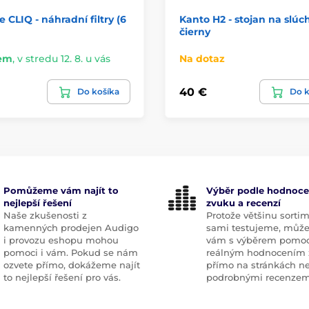
e CLIQ - náhradní filtry (6
Kanto H2 - stojan na slúc
čierny
em
,
v stredu 12. 8. u vás
Na dotaz
40 €
Do košíka
Do k
Pomůžeme vám najít to
Výběr podle hodnoce
nejlepší řešení
zvuku a recenzí
Naše zkušenosti z
Protože většinu sorti
kamenných prodejen Audigo
sami testujeme, můž
i provozu eshopu mohou
vám s výběrem pomoc
pomoci i vám. Pokud se nám
reálným hodnocením 
ozvete přímo, dokážeme najít
přímo na stránkách n
to nejlepší řešení pro vás.
podrobnými recenzem