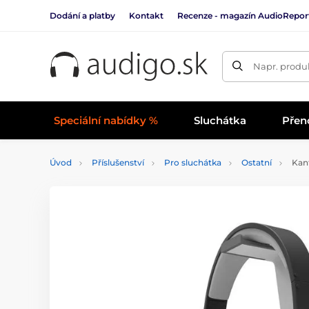
Dodání a platby
Kontakt
Recenze - magazín AudioRepor
Napr. produk
Speciální nabídky %
Sluchátka
Přen
Úvod
Příslušenství
Pro sluchátka
Ostatní
Kant