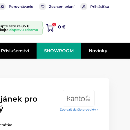
Porovnávanie
Zoznam prianí
Prihlásiť sa
0
úpte ešte za
85 €
0 €
skajte
dopravu zdarma
Příslušenství
SHOWROOM
Novinky
ojánek pro
ý
Zobraziť ďalšie produkty ›
chátka.