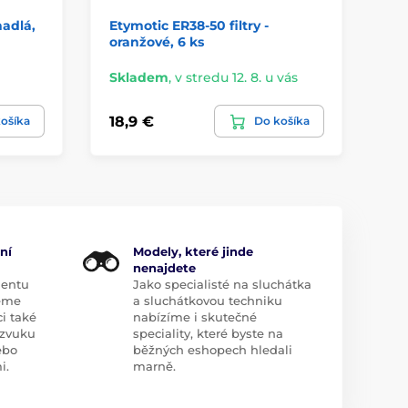
hadlá,
Etymotic ER38-50 filtry -
Au
oranžové, 6 ks
Skladem
,
v stredu 12. 8. u vás
Sk
18,9 €
39
ošíka
Do košíka
ní
Modely, které jinde
nenajdete
mentu
Jako specialisté na sluchátka
eme
a sluchátkovou techniku
i také
nabízíme i skutečné
zvuku
speciality, které byste na
ebo
běžných eshopech hledali
i.
marně.