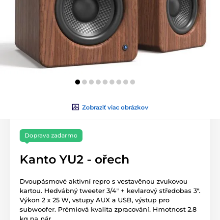
Zobraziť viac obrázkov
Doprava zadarmo
Kanto YU2 - ořech
Dvoupásmové aktivní repro s vestavěnou zvukovou
kartou. Hedvábný tweeter 3/4″ + kevlarový středobas 3″.
Výkon 2 x 25 W, vstupy AUX a USB, výstup pro
subwoofer. Prémiová kvalita zpracování. Hmotnost 2.8
kg na pár.