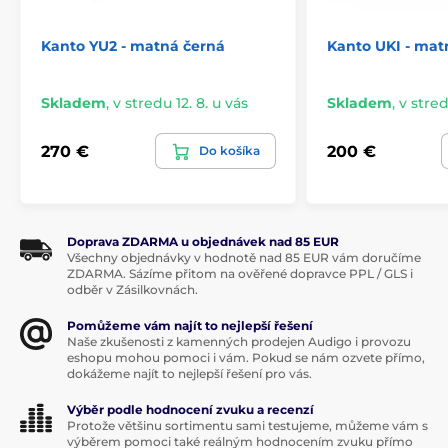
Kanto YU2 - matná černá
Kanto UKI - mat
Skladem
,
v stredu 12. 8. u vás
Skladem
,
v stred
270 €
200 €
Do košíka
Doprava ZDARMA u objednávek nad 85 EUR
Všechny objednávky v hodnotě nad 85 EUR vám doručíme
ZDARMA. Sázíme přitom na ověřené dopravce PPL / GLS i
odběr v Zásilkovnách.
Pomůžeme vám najít to nejlepší řešení
Naše zkušenosti z kamenných prodejen Audigo i provozu
eshopu mohou pomoci i vám. Pokud se nám ozvete přímo,
dokážeme najít to nejlepší řešení pro vás.
Výběr podle hodnocení zvuku a recenzí
Protože většinu sortimentu sami testujeme, můžeme vám s
výběrem pomoci také reálným hodnocením zvuku přímo