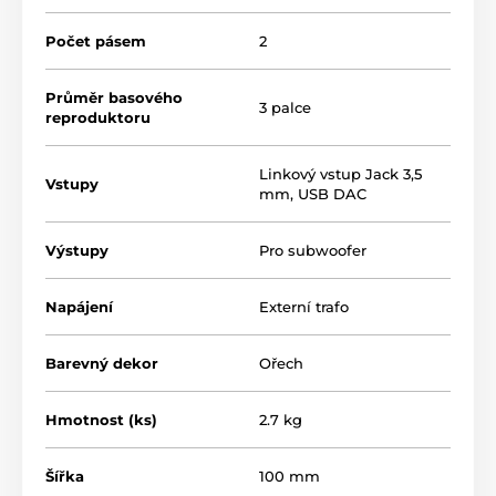
› výkon
2 x 25 W
a precizně zvládnutý zvuk při
Počet pásem
2
každé hlasitosti
Průměr basového
3 palce
reproduktoru
Linkový vstup Jack 3,5
Vstupy
mm
,
USB DAC
Výstupy
Pro subwoofer
Napájení
Externí trafo
Barevný dekor
Ořech
Hmotnost (ks)
2.7 kg
Stvořeno pro váš počítač
Šířka
100 mm
Model
YU2
můžete ke zdroji zvuku připojit pomocí