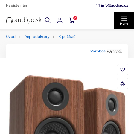
info@audigo.cz
Napíšte nám
0
Menu
Úvod
Reproduktory
K počítači
Výrobca