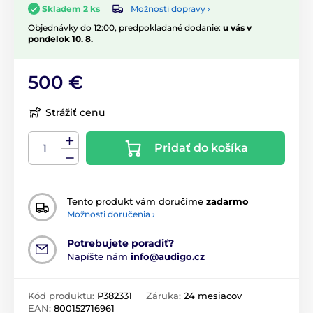
Možnosti dopravy ›
Skladem 2 ks
Objednávky do 12:00, predpokladané dodanie:
u vás v
pondelok 10. 8.
500 €
Strážiť cenu
Pridať do košíka
Tento produkt vám doručíme
zadarmo
Možnosti doručenia ›
Potrebujete poradiť?
Napíšte nám
info@audigo.cz
Kód produktu:
P382331
Záruka:
24 mesiacov
EAN:
800152716961