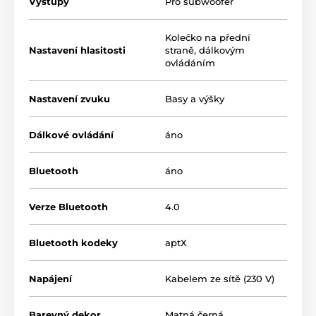
Výstupy
Pro subwoofer
›
vstupy:
Bluetooth 4.0 s aptX, 2x optika, Jack a
Cinch
Kolečko na přední
› ovládání hlasitosti, basů i výšek pomocí
Nastavení hlasitosti
straně, dálkovým
dálkového ovládání
ovládáním
› automatické
Zap / Vyp
dle přítomnosti signálu
Nastavení zvuku
Basy a výšky
›
USB
výstup pro nabíjení dalšího zařízení
(telefonu)
Dálkové ovládání
áno
Bluetooth
áno
Verze Bluetooth
4.0
Bluetooth kodeky
aptX
Napájení
Kabelem ze sítě (230 V)
Barevný dekor
Matná černá