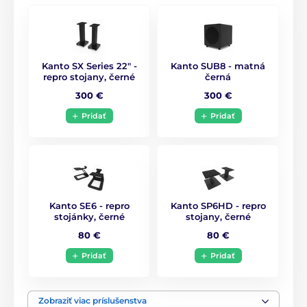
› tweeter z
hedvábí
(1″), basový měnič z
kevlaru
(5.25″)
› výkon
2 x 50 W
ozdobí kvalitním zvukem každý
večírek
Kanto SX Series 22" -
Kanto SUB8 - matná
repro stojany, černé
černá
300 €
300 €
Pridať
Pridať
Kanto SE6 - repro
Kanto SP6HD - repro
stojánky, černé
stojany, černé
80 €
80 €
Pridať
Pridať
Produkt je zaradený v kategóriách
Zobraziť viac príslušenstva
K počítači
Bezdrátové
HiFi aktivní