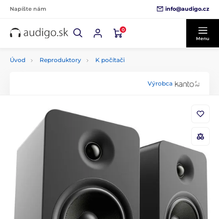
info@audigo.cz
Napíšte nám
0
Menu
Úvod
Reproduktory
K počítači
Výrobca