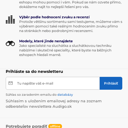
eshopu mohou pomoci i vám. Pokud se nám ozvete přímo,
dokážeme najít to nejlepší řešení pro vás.
Výběr podle hodnocení zvuku a recenzí
Protože většinu sortimentu sami testujeme, můžeme vám s
výběrem pomoci také reálným hodnocením zvuku přímo
na stránkách nebo podrobnými recenzemi.
Modely, které jinde nenajdete
Jako specialisté na sluchátka a sluchátkovou techniku
nabízíme i skutečné speciality, které byste na běžných
eshopech hledali marně.
Prihláste sa do newsletteru
Tu napíšte váš e-mail
Prihlásiť
Súhlas so zaradením emailu do
databázy
Súhlasím s uložením emailovej adresy na zoznam
odberateľov newslettera Audigo.sk
Potrebujete poradiť
offline