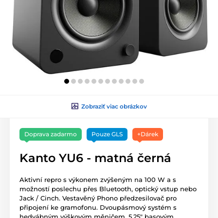
Zobraziť viac obrázkov
Doprava zadarmo
Pouze GLS
+Dárek
Kanto YU6 - matná černá
Aktivní repro s výkonem zvýšeným na 100 W a s
možností poslechu přes Bluetooth, optický vstup nebo
Jack / Cinch. Vestavěný Phono předzesilovač pro
připojení ke gramofonu. Dvoupásmový systém s
hedvábným výškovým měničem, 5.25″ basovým