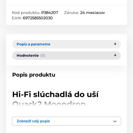
Kód produktu:
P384207
Záruka:
24 mesiacov
EAN:
6972585502030
Popis a parametre
Hodnotenie
(0)
Popis produktu
Hi-Fi slúchadlá do uší
Quark2 Moondrop
Pôvodný model slúchadiel
Moondrop
Quarks spôsobil
Zobraziť celý popis
revolúciu na trhu cenovo dostupných slúchadiel vďaka
priekopníckemu dizajnu a až neuveriteľnému pomeru