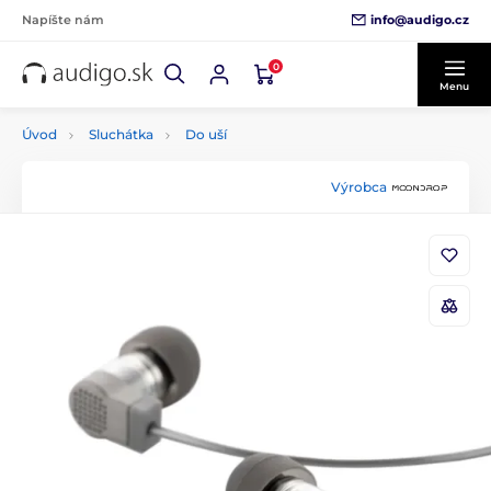
info@audigo.cz
Napíšte nám
0
Menu
Úvod
Sluchátka
Do uší
Výrobca