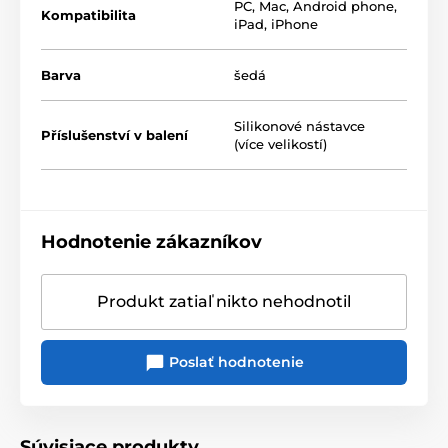
PC, Mac, Android phone,
Kompatibilita
iPad, iPhone
nelineárne skreslenie < 0,05 %
Barva
šedá
Silikonové nástavce
Příslušenství v balení
(více velikostí)
Hodnotenie zákazníkov
Produkt zatiaľ nikto nehodnotil
Poslať hodnotenie
Vylepšený dizajn a
Súvisiace produkty