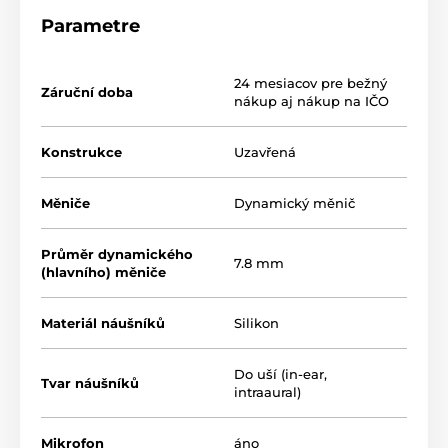
cena/výkon. Po troch rokoch a dramatických zmenách
na trhu Moondrop prináša úplne nové slúchadlá
Parametre
Quark2
, vytvorené pomocou špičkových technológií a
robustnej vývojovej infraštruktúry.
24 mesiacov pre bežný
Záruční doba
nákup aj nákup na IČO
Konstrukce
Uzavřená
Měniče
Dynamický měnič
Průměr dynamického
7.8 mm
(hlavního) měniče
Materiál náušníků
Silikon
Do uší (in-ear,
Tvar náušníků
Kľúčové vlastnosti
intraaural)
slúchadiel Quark2
Mikrofon
áno