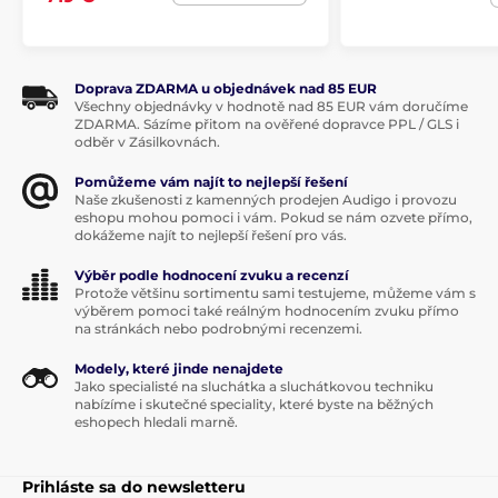
Doprava ZDARMA u objednávek nad 85 EUR
Všechny objednávky v hodnotě nad 85 EUR vám doručíme
ZDARMA. Sázíme přitom na ověřené dopravce PPL / GLS i
odběr v Zásilkovnách.
Pomůžeme vám najít to nejlepší řešení
Naše zkušenosti z kamenných prodejen Audigo i provozu
Produkt je zaradený v kategóriách
eshopu mohou pomoci i vám. Pokud se nám ozvete přímo,
dokážeme najít to nejlepší řešení pro vás.
Sluchátka
Do uší
Uzavřená
Výběr podle hodnocení zvuku a recenzí
Protože většinu sortimentu sami testujeme, můžeme vám s
výběrem pomoci také reálným hodnocením zvuku přímo
na stránkách nebo podrobnými recenzemi.
Modely, které jinde nenajdete
Jako specialisté na sluchátka a sluchátkovou techniku
nabízíme i skutečné speciality, které byste na běžných
eshopech hledali marně.
Prihláste sa do newsletteru