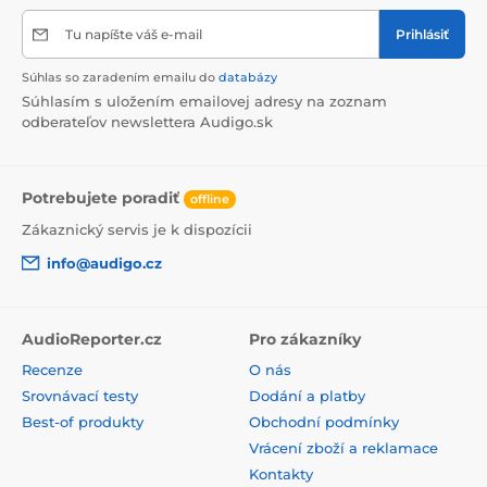
Tu napíšte váš e-mail
Prihlásiť
Súhlas so zaradením emailu do
databázy
Súhlasím s uložením emailovej adresy na zoznam
odberateľov newslettera Audigo.sk
Potrebujete poradiť
offline
Zákaznický servis je k dispozícii
info@audigo.cz
AudioReporter.cz
Pro zákazníky
Recenze
O nás
Srovnávací testy
Dodání a platby
Best-of produkty
Obchodní podmínky
Vrácení zboží a reklamace
Kontakty