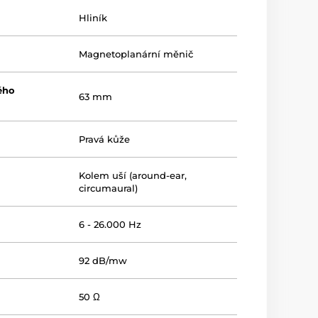
Hliník
Magnetoplanární měnič
ého
63 mm
Pravá kůže
Kolem uší (around-ear,
circumaural)
6 - 26.000 Hz
92 dB/mw
50 Ω