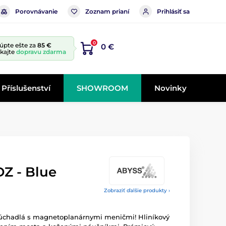
Porovnávanie
Zoznam prianí
Prihlásiť sa
0
úpte ešte za
85 €
0 €
skajte
dopravu zdarma
Příslušenství
SHOWROOM
Novinky
Z - Blue
Zobraziť ďalšie produkty ›
lúchadlá s magnetoplanárnymi meničmi! Hliníkový