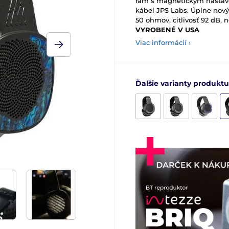
rám s magnetickým nastav
kábel JPS Labs. Úplne no
50 ohmov, citlivosť 92 dB,
VYROBENÉ V USA
Viac informácií ›
Ďalšie varianty produktu