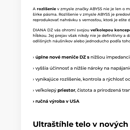
A
rozlíšenie
v zmysle značky ABYSS nie je len o m
šírke pásma. Rozlíšenie v zmysle ABYSS je predovš
reprodukovať nahrávku s vernosťou, ktorá je ešte 
DIANA DZ vás ohromí svojou
veľkolepou koncep
hĺbkou. Jej prejav však nikdy nie je definitívny a
odlišných náušníkov alebo jednoducho podľa toho,
›
ú
plne nové meniče DZ s
nižšou impedanc
› vyššia účinnosť a nižšie nároky na napájani
› vynikajúce rozlíšenie, kontrola a rýchlosť
› veľkolepý
priestor
, čistota a prirodzená tr
› ručná výroba v USA
Ultraštíhle telo v nových