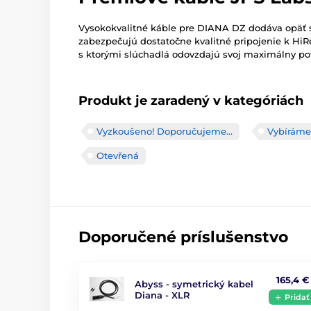
Vysokokvalitné káble pre DIANA DZ dodáva opäť
zabezpečujú dostatočne kvalitné pripojenie k Hi
s ktorými slúchadlá odovzdajú svoj maximálny pot
Produkt je zaradený v kategóriách
Vyzkoušeno! Doporučujeme...
Vybíráme
Otevřená
Doporučené príslušenstvo
165,4 €
Abyss - symetrický kabel
Diana - XLR
Pridať