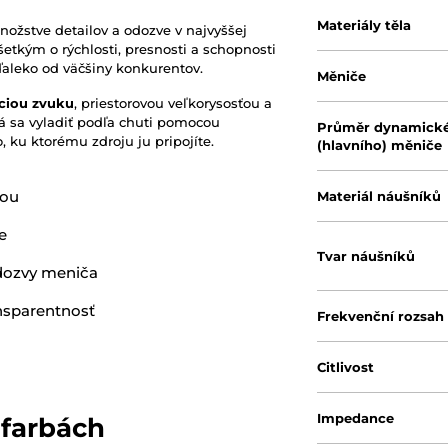
Materiály těla
nožstve detailov a odozve v najvyššej
etkým o rýchlosti, presnosti a schopnosti
ďaleko od väčšiny konkurentov.
Měniče
ciou zvuku
, priestorovou veľkorysosťou a
 dá sa vyladiť podľa chuti pomocou
Průměr dynamick
 ku ktorému zdroju ju pripojíte.
(hlavního) měniče
iou
Materiál náušníků
e
Tvar náušníků
 odozvy meniča
ansparentnosť
Frekvenční rozsah
Citlivost
Impedance
 farbách