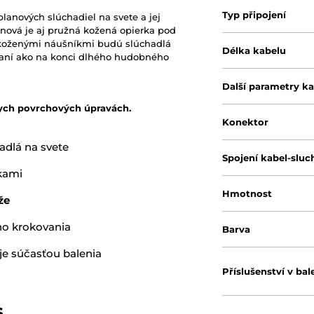
Typ připojení
nových slúchadiel na svete a jej
e nová je aj pružná kožená opierka pod
koženými náušníkmi budú slúchadlá
Délka kabelu
aní ako na konci dlhého hudobného
Další parametry k
vnych povrchových úpravách.
Konektor
adlá na svete
Spojení kabel-sluc
kami
Hmotnost
že
ho krokovania
Barva
je súčasťou balenia
Příslušenství v bal
s