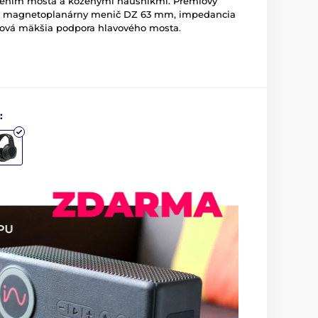
ením mosta a koženými náušníkmi. Prémiový
vý magnetoplanárny menič DZ 63 mm, impedancia
 nová mäkšia podpora hlavového mosta.
: