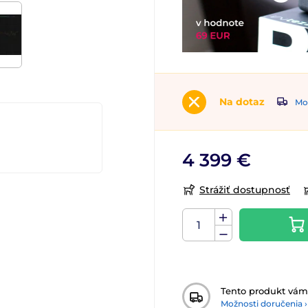
Na dotaz
Mož
4 399 €
Strážiť dostupnosť
Tento produkt vá
Možnosti doručenia ›