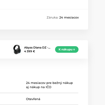
Záruka:
24 mesiacov
Abyss Diana DZ -…
K nákupu
4 399 €
24 mesiacov pre bežný nákup
aj nákup na IČO
Otevřená