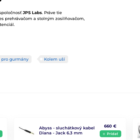
 spoločnosť
JPS Labs
. Práve tie
Res prehrávačom a stolným zosilňovačom,
enciál.
 pro gurmány
Kolem uší
660 €
Abyss - sluchátkový kabel
Diana - Jack 6.3 mm
Pridať