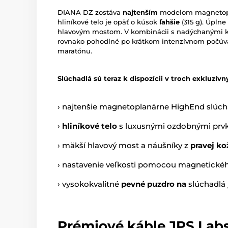
DIANA DZ zostáva
najtenším
modelom magnetopla
hliníkové telo je opäť o kúsok
ľahšie
(315 g). Úpln
hlavovým mostom. V kombinácii s nadýchanými 
rovnako pohodlné po krátkom intenzívnom počúv
maratónu.
Slúchadlá sú teraz k dispozícii v troch exkluzí
› najtenšie magnetoplanárne HighEnd slúch
›
hliníkové telo
s luxusnými ozdobnými prv
› mäkší hlavový most a náušníky z
pravej ko
› nastavenie veľkosti pomocou magnetické
› vysokokvalitné
pevné puzdro na
slúchadlá 
Prémiové káble JPS Lab