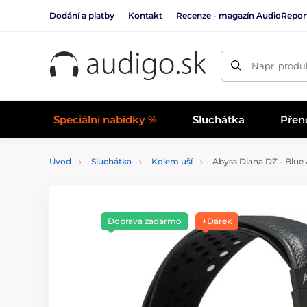
Dodání a platby
Kontakt
Recenze - magazín AudioRepor
Napr. produk
Speciální nabídky %
Sluchátka
Přen
Úvod
Sluchátka
Kolem uší
Abyss Diana DZ - Blue
Doprava zadarmo
+Dárek