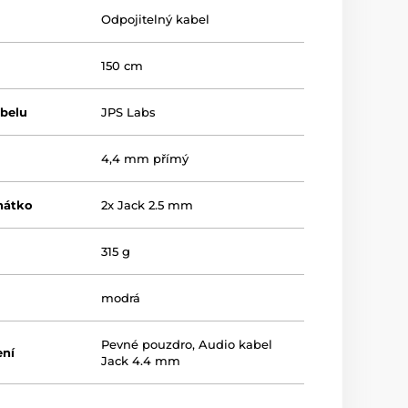
Odpojitelný kabel
150 cm
abelu
JPS Labs
4,4 mm přímý
hátko
2x Jack 2.5 mm
315 g
modrá
Pevné pouzdro
,
Audio kabel
ení
Jack 4.4 mm