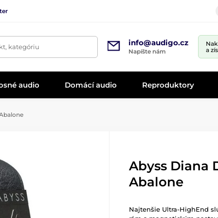
ter
info@audigo.cz
Nak
t, kategóriu
a zí
Napíšte nám
osné audio
Domácí audio
Reproduktory
 Abalone
Abyss Diana D
Abalone
Najtenšie Ultra-HighEnd s