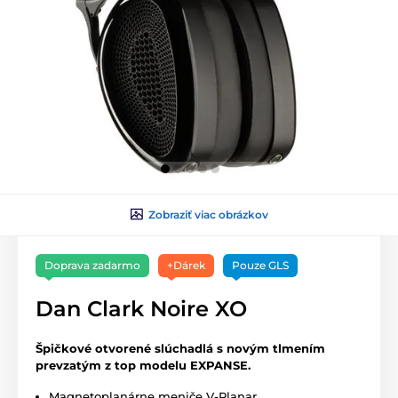
Zobraziť viac obrázkov
Doprava zadarmo
+Dárek
Pouze GLS
Dan Clark Noire XO
Špičkové otvorené slúchadlá s novým tlmením
prevzatým z top modelu EXPANSE.
Magnetoplanárne meniče V-Planar