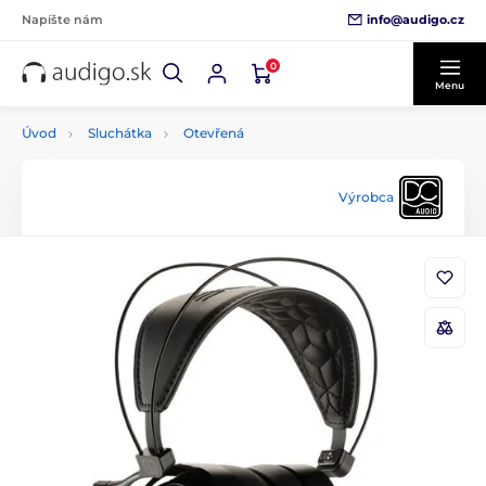
info@audigo.cz
Napíšte nám
0
Menu
Úvod
Sluchátka
Otevřená
Výrobca