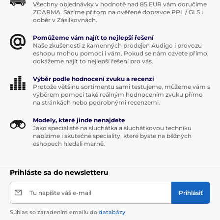
sa skladá zo starostlivo vyrobených oceľových a
Všechny objednávky v hodnotě nad 85 EUR vám doručíme
hliníkových dielov.
ZDARMA. Sázíme přitom na ověřené dopravce PPL / GLS i
odběr v Zásilkovnách.
Geometria slúchadiel
je plne prispôsobiteľná a vyvíja
Pomůžeme vám najít to nejlepší řešení
len minimálny tlak, vďaka čomu sú slúchadlá
Naše zkušenosti z kamenných prodejen Audigo i provozu
pohodlné aj počas dlhšieho počúvania.
eshopu mohou pomoci i vám. Pokud se nám ozvete přímo,
dokážeme najít to nejlepší řešení pro vás.
› Úplne
skladacia
konštrukcia vrátane
Výběr podle hodnocení zvuku a recenzí
kompaktného puzdra na prenášanie
Protože většinu sortimentu sami testujeme, můžeme vám s
výběrem pomoci také reálným hodnocením zvuku přímo
na stránkách nebo podrobnými recenzemi.
›
Titánová
(most) a
hliníková
(kĺby) konštrukcia
Modely, které jinde nenajdete
› elegantný čierny dizajn bez rušivých prvkov
Jako specialisté na sluchátka a sluchátkovou techniku
nabízíme i skutečné speciality, které byste na běžných
› Pohodlné náušníky z umelej kože a
alcantary
eshopech hledali marně.
Prihláste sa do newsletteru
Tu napíšte váš e-mail
Prihlásiť
Súhlas so zaradením emailu do
databázy