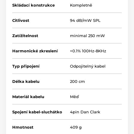
meničom
Skládací konstrukce
Kompletně
› Vylepšená frekvenčná odozva basov
Citlivost
94 dB/mW SPL
› Účinné akustické tlmenie
AMTS
od
spoločnosti
Expanse
Zatížitelnost
minimal 250 mW
› plne skladacia konštrukcia
Harmonické zkreslení
<0.1% 100Hz-8KHz
› Automatické nastavenie veľkosti mosta
Typ připojení
Odpojitelný kabel
Délka kabelu
200 cm
Materiál kabelu
Měď
Spojení kabel-sluchátko
4pin Dan Clark
Hmotnost
409 g