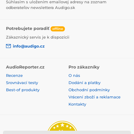
Súhlasím s uložením emailovej adresy na zoznam
odberateľov newslettera Audigo.sk
Potrebujete poradiť
offline
Zákaznický servis je k dispozícii
info@audigo.cz
AudioReporter.cz
Pro zákazníky
Produkt je zaradený v kategóriách
Recenze
O nás
Srovnávací testy
Dodání a platby
Kolem uší
Otevřená
Best-of produkty
Obchodní podmínky
Vrácení zboží a reklamace
Kontakty