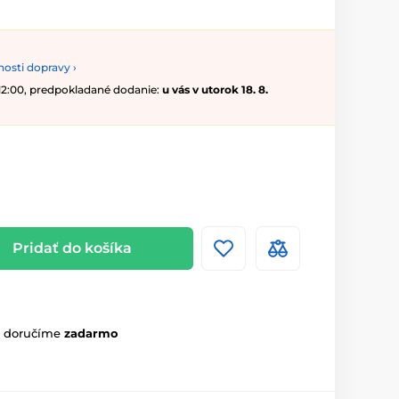
osti dopravy ›
 12:00, predpokladané dodanie:
u vás v utorok 18. 8.
Pridať do košíka
m doručíme
zadarmo