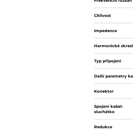
Frekvenční rozsah
Citlivost
Impedance
Harmonické zkresl
Typ připojení
Další parametry k
Konektor
Spojení kabel-
sluchátko
Redukce