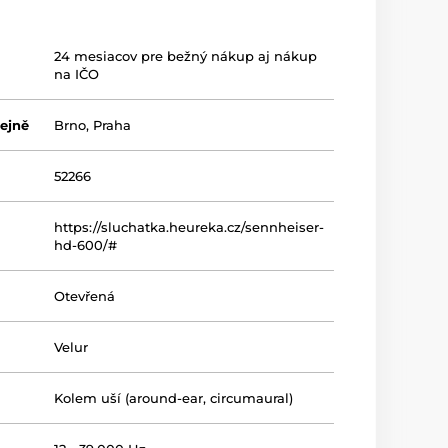
24 mesiacov pre bežný nákup aj nákup
na IČO
ejně
Brno
,
Praha
52266
https://sluchatka.heureka.cz/sennheiser-
hd-600/#
Otevřená
Velur
Kolem uší (around-ear, circumaural)