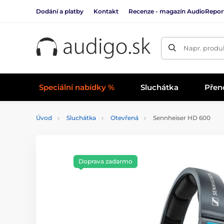
Dodání a platby
Kontakt
Recenze - magazín AudioRepor
Napr. produk
Speciální nabídky %
Sluchátka
Přen
Úvod
Sluchátka
Otevřená
Sennheiser HD 600
Doprava zadarmo