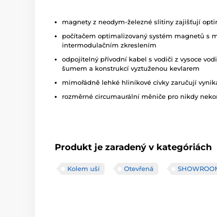
magnety z neodym-železné slitiny zajišťují opti
počítačem optimalizovaný systém magnetů s 
intermodulačním zkreslením
odpojitelný přívodní kabel s vodiči z vysoce v
šumem a konstrukcí vyztuženou kevlarem
mimořádně lehké hliníkové cívky zaručují vyni
rozměrné circumaurální měniče pro nikdy nekon
Produkt je zaradený v kategóriách
Kolem uší
Otevřená
SHOWROO