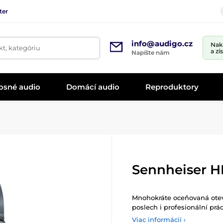
ter
info@audigo.cz
Nak
t, kategóriu
a zí
Napíšte nám
osné audio
Domácí audio
Reproduktory
Sennheiser H
Mnohokráte oceňovaná ote
poslech i profesionální prác
Viac informácií ›