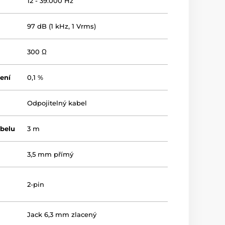
12 - 39.000 Hz
97 dB (1 kHz, 1 Vrms)
300 Ω
ení
0,1 %
Odpojitelný kabel
abelu
3 m
3,5 mm přímý
2-pin
Jack 6,3 mm zlacený