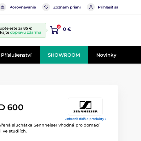
Porovnávanie
Zoznam prianí
Prihlásiť sa
0
úpte ešte za
85 €
0 €
skajte
dopravu zdarma
Příslušenství
SHOWROOM
Novinky
D 600
Zobraziť ďalšie produkty ›
vřená sluchátka Sennheiser vhodná pro domácí
i ve studiích.