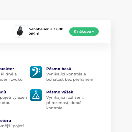
Sennheiser HD 600
K nákupu
289 €
arakter
Pásmo basů
 klidné a
Vynikající kontrola a
ladění zvuku
bohatost bez přehánění
edů
Pásmo výšek
 pojetí výrazem
Vynikající rozlišení,
stotou
přirozenost, dobrá
kontrola
ostoru
nější pojetí