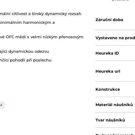
mální citlivost a široký dynamický rozsah
Záruční doba
minimálním harmonickým a
odivé OFC mědi s velmi nízkým přenosovým
Vystaveno na prod
kající dynamickou odezvu
Heureka ID
čící pohodlí při poslechu
Heureka url
Konstrukce
Materiál náušníků
M
Tvar náušníků