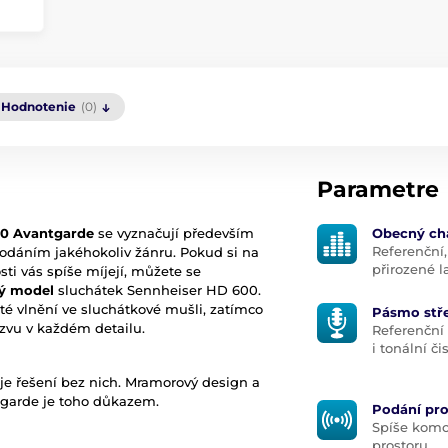
Hodnotenie
(0)
Parametre
00 Avantgarde
se vyznačují především
Obecný ch
Referenční,
odáním jakéhokoliv žánru. Pokud si na
přirozené 
sti vás spíše míjejí, můžete se
ký model
sluchátek Sennheiser HD 600.
é vlnění ve sluchátkové mušli, zatímco
Pásmo stř
vu v každém detailu.
Referenční
i tonální či
je řešení bez nich. Mramorový design a
garde je toho důkazem.
Podání pr
Spíše komor
prostoru