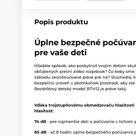
Popis produktu
Úplne bezpečné počúvani
pre vaše deti
Hľadáte spôsob, ako poskytnúť svojim deťom sku
obľúbených piesní alebo rozprávok? Čo keby sme 
základu skonštruované práve pre ne? Slúchadlá, k
bezpečnú úroveň v akomkoľvek prostredí, aby ste oc
Bezdrôtový detský model BTH12 je práve taký.
Vďaka trojstupňovému obmedzovaču hlasitosti
hlasitosť:
74 dB
- pre najmenšie deti a počúvanie v tichom 
85 dB
- až 8 hodín úplne bezpečného počúvania pr