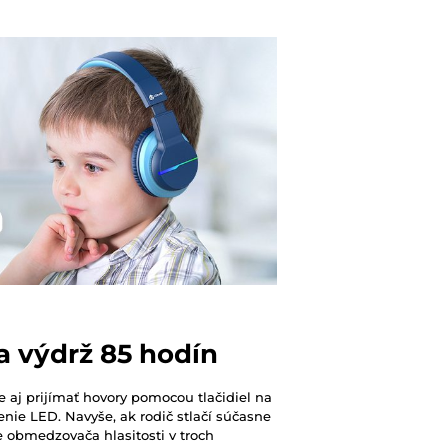
 výdrž 85 hodín
e aj prijímať hovory pomocou tlačidiel na
enie LED. Navyše, ak rodič stlačí súčasne
e obmedzovača hlasitosti v troch