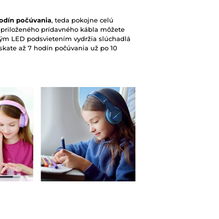
odín počúvania
, teda pokojne celú
 priloženého prídavného kábla môžete
utým LED podsvietením vydržia slúchadlá
skate až 7 hodín počúvania už po 10