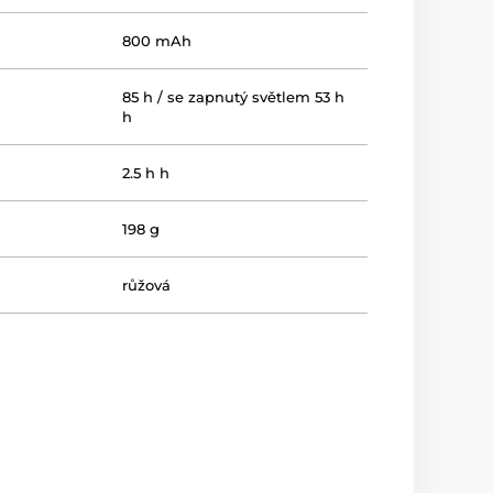
800 mAh
85 h / se zapnutý světlem 53 h
h
2.5 h h
198 g
růžová