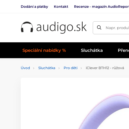
Dodání a platby
Kontakt
Recenze - magazín AudioRepor
Napr. produk
Speciální nabídky %
Sluchátka
Přen
Úvod
Sluchátka
Pro děti
iClever BTH12 - růžová