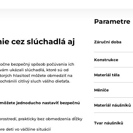
Parametre
e cez slúchadlá aj
Záruční doba
Konstrukce
točne bezpečný spôsob počúvania ich
vám ukázali slúchadlá, ktoré sú od
Materiál těla
torých hlasitosť môžete obmedziť na
hránili citlivý sluch vášho dieťaťa.
Měniče
 môžete jednoducho nastaviť bezpečnú
Materiál náušníků
prostredí, prakticky bez obmedzenia dĺžky
Tvar náušníků
e deti vo väčšine situácií