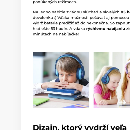
ponúkaných režimoch.
Na jedno nabitie zvládnu slúchadlá skvelých
85 h
dovolenku :) Vďaka možnosti počúvať aj pomocou
výdrž batérie predĺžiť až do nekonečna. So zapn
hrať ešte 53 hodín. A vďaka
rýchlemu nabíjaniu
zí
minútach na nabíjačke!
Dizajn, ktorý vydrží veľa