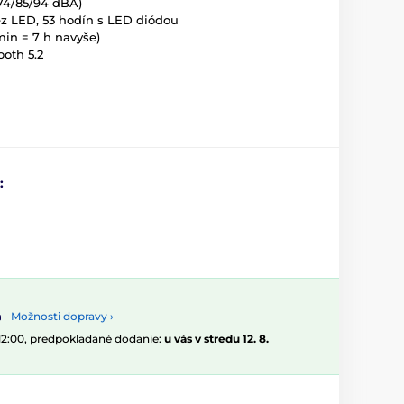
 (74/85/94 dBA)
ez LED, 53 hodín s LED diódou
min = 7 h navyše)
ooth 5.2
:
Možnosti dopravy ›
 12:00, predpokladané dodanie:
u vás v stredu 12. 8.