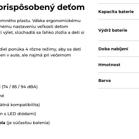
 prispôsobený deťom
Kapacita baterie
íjemného plastu. Vďaka ergonomickému
chému nastaveniu veľkosti deťom
Výdrž baterie
 výlet, slúchadlá sa ľahko zložia a deti si
Doba nabíjení
diel ponúka 4 rôzne režimy, aby sa deti
elen v aute, ale najmä pri večernom
Hmotnost
Barva
(74 / 85 / 94 dBA)
né
ätná kompatibilita)
ín s LED diódami)
bla
(je súčasťou balenia)