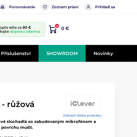
Porovnávanie
Zoznam prianí
Prihlásiť sa
0
úpte ešte za
85 €
0 €
skajte
dopravu zdarma
Příslušenství
SHOWROOM
Novinky
 - růžová
Zobraziť ďalšie produkty ›
ové slúchadlá so zabudovaným mikrofónom a
povrchu mušlí.