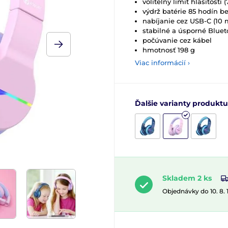
voliteľný limit hlasitosti
výdrž batérie 85 hodín b
nabíjanie cez USB-C (10 
stabilné a úsporné Bluet
počúvanie cez kábel
hmotnosť 198 g
Viac informácií ›
Ďalšie varianty produktu
Skladem 2 ks
Objednávky do 10. 8.