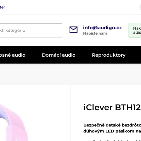
ter
info@audigo.cz
Nak
t, kategóriu
a zí
Napíšte nám
osné audio
Domácí audio
Reproduktory
iClever BTH12
Bezpečné detské bezdrôt
dúhovým LED pásikom na 