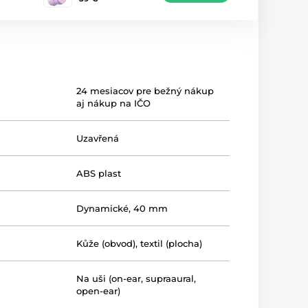
24 mesiacov pre bežný nákup
aj nákup na IČO
Uzavřená
ABS plast
Dynamické, 40 mm
Kůže (obvod), textil (plocha)
Na uši (on-ear, supraaural,
open-ear)