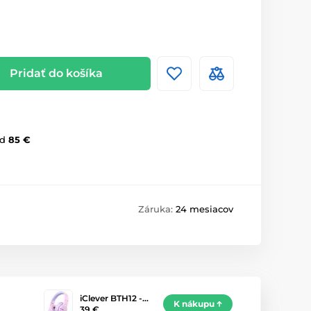
Pridať do košíka
d
85 €
Záruka:
24 mesiacov
iClever BTH12 -…
K nákupu
39 €