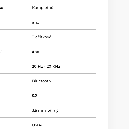
ce
Kompletně
áno
Tlačítkové
i
áno
20 Hz - 20 KHz
Bluetooth
5.2
3,5 mm přímý
USB-C