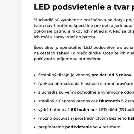
LED podsvietenie a tvar
Slúchadlá sú vyrobené z pružného a na dotyk pr
tvaru navrhnutému špeciálne pre deti a jednodu
dokonale padnú a nikdy ich netlačia. A keď sa blíži
ich môžu samy vziať do batohu.
Špeciálne (prepínateľné) LED podsvietenie slúcha
na cestách zabavili o niečo dlhšie. Oceníte ich ni
počúvaní s príjemnou atmosférou.
flexibilný dizajn je vhodný
pre deti od 3 rokov
funkcia obmedzenia hlasitosti s tromi úrovňami 
slúchadlá sú veľmi pohodlné a výnimočne odol
stabilný a úsporný prenos cez
Bluetooth 5.2
(sp
výdrž batérie až
85 hodín
bez LED diód (53 hod
možno počúvať aj prostredníctvom bežného
ká
prepínateľné
podsvietenie
so 4 režimami