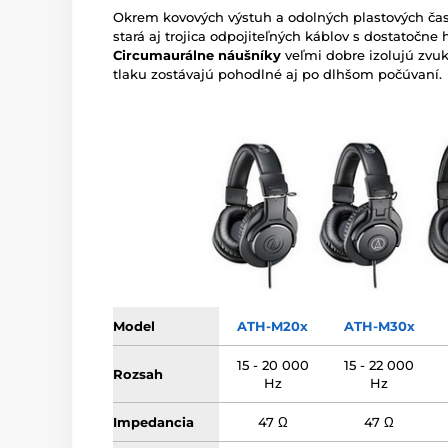
Okrem kovových výstuh a odolných plastových čas
stará aj trojica odpojiteľných káblov s dostatoč
Circumaurálne
náušníky
veľmi dobre izolujú zvu
tlaku zostávajú pohodlné aj po dlhšom počúvaní.
Model
ATH-M20x
ATH-M30x
15 - 20 000
15 - 22 000
Rozsah
Hz
Hz
Impedancia
47 Ω
47 Ω