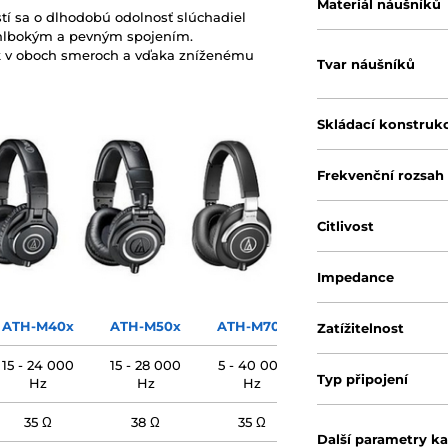
Materiál náušníků
tí sa o dlhodobú odolnosť slúchadiel
ne hlbokým a pevným spojením.
k v oboch smeroch a vďaka zníženému
Tvar náušníků
Skládací konstruk
Frekvenční rozsah
Citlivost
Impedance
ATH-M40x
ATH-M50x
ATH-M70x
Zatížitelnost
15 - 24 000
15 - 28 000
5 - 40 000
Typ připojení
Hz
Hz
Hz
35 Ω
38 Ω
35 Ω
Další parametry k