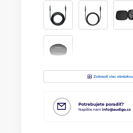
Zobraziť viac obrázko
Potrebujete poradiť?
Napíšte nám
info@audigo.cz