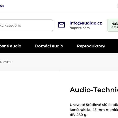
ter
info@audigo.cz
Nak
t, kategóriu
a zí
Napíšte nám
osné audio
Domácí audio
Reproduktory
H-M70x
Audio-Techn
Uzavreté štúdiové slúchadl
konštrukcia, 45 mm menič
dB, 280 g.