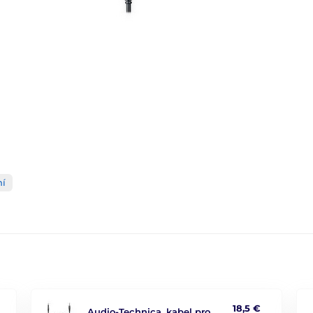
ní
18,5 €
Audio-Technica, kabel pro