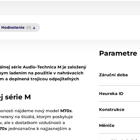
Hodnotenie
(0)
Parametre
álnej série Audio-Technica M je založený
ym ladením na použitie v nahrávacích
Záruční doba
m a doplnená trojicou odpojiteľných
Heureka ID
j série M
Konstrukce
asnosti nájdeme nový model
M70x
.
eraný na štúdiá, ktorým poskytuje
, ale s dostatkom vzdušnosti a
Měniče
70x
jednoznačne k najjasnejším a