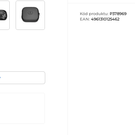
Kód produktu:
P378969
EAN:
4961310125462
v