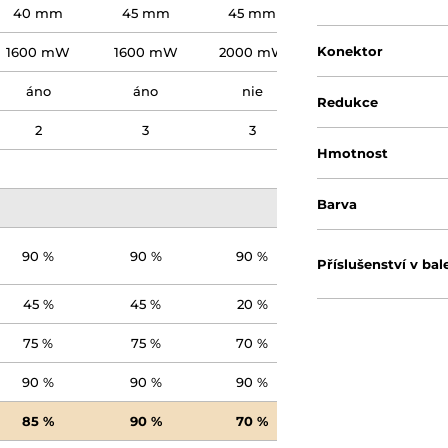
40 mm
45 mm
45 mm
Konektor
1600 mW
1600 mW
2000 mW
áno
áno
nie
Redukce
2
3
3
Hmotnost
Barva
90 %
90 %
90 %
Příslušenství v bal
45 %
45 %
20 %
75 %
75 %
70 %
90 %
90 %
90 %
85 %
90 %
70 %