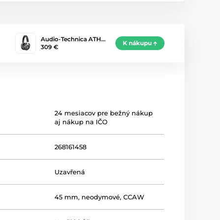
Audio-Technica ATH…
K nákupu
309 €
24 mesiacov pre bežný nákup
aj nákup na IČO
268161458
Uzavřená
45 mm, neodymové, CCAW