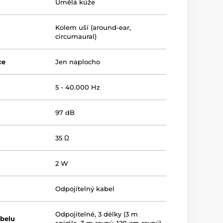
Umělá kůže
Kolem uší (around-ear,
circumaural)
ce
Jen naplocho
5 - 40.000 Hz
97 dB
35 Ω
2 W
Odpojitelný kabel
Odpojitelné, 3 délky (3 m
abelu