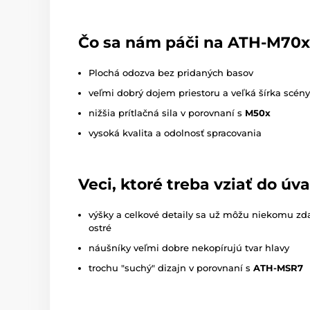
Čo sa nám páči na ATH-M70x
Plochá odozva bez pridaných basov
veľmi dobrý dojem priestoru a veľká šírka scény
nižšia prítlačná sila v porovnaní s
M50x
vysoká kvalita a odolnosť spracovania
Veci, ktoré treba vziať do úv
výšky a celkové detaily sa už môžu niekomu zd
ostré
náušníky veľmi dobre nekopírujú tvar hlavy
trochu "suchý" dizajn v porovnaní s
ATH-MSR7