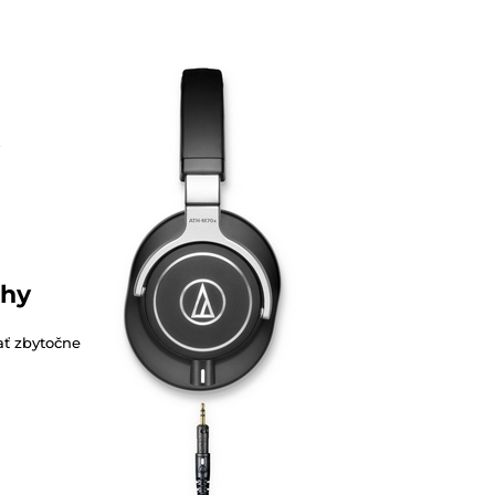
ahy
ať zbytočne