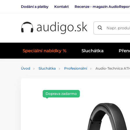
Dodání a platby
Kontakt
Recenze - magazín AudioRepor
Napr. produk
Speciální nabídky %
Sluchátka
Přen
Úvod
Sluchátka
Profesionální
Audio-Technica AT
Doprava zadarmo