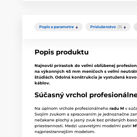
Popis a parametre
Príslušenstvo
(3)
Popis produktu
Najnovší prírastok do veľmi obľúbenej profesion
na výkonných 45 mm meničoch s veľmi neutráln
štúdiách. Odolná konštrukcia je vystužená kovo
káblov.
Súčasný vrchol profesionálne
Na úplnom vrchole profesionálneho
radu M
v súč
Svojím zvukom a spracovaním je jednoznačne zam
nečakane plochý a jasný zvuk bez pridaných basov
priestrannosti. Medzi uzavretými modelmi patrí
M
najpriestrannejším modelom.