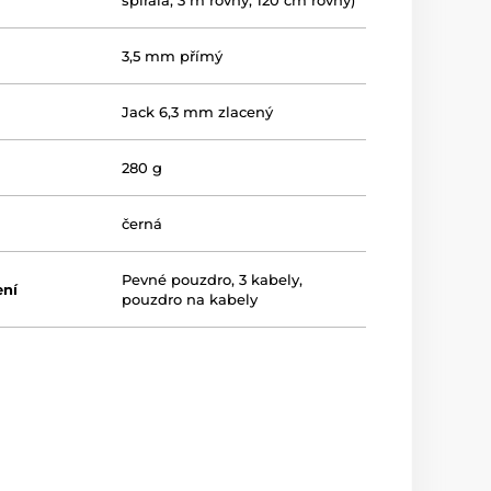
spirála, 3 m rovný, 120 cm rovný)
3,5 mm přímý
Jack 6,3 mm zlacený
280 g
černá
Pevné pouzdro, 3 kabely,
ení
pouzdro na kabely