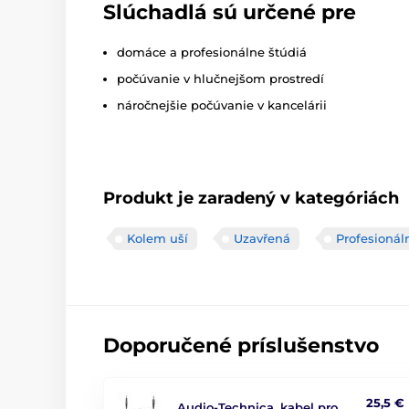
Slúchadlá sú určené pre
domáce a profesionálne štúdiá
počúvanie v hlučnejšom prostredí
náročnejšie počúvanie v kancelárii
Produkt je zaradený v kategóriách
Kolem uší
Uzavřená
Profesionál
Doporučené príslušenstvo
25,5 €
Audio-Technica, kabel pro