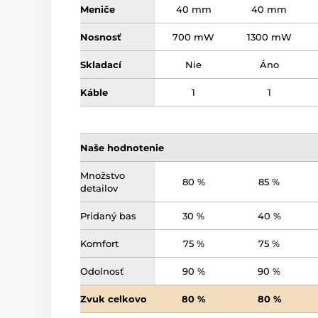
Meniče
40 mm
40 mm
Nosnosť
700 mW
1300 mW
Skladací
Nie
Áno
Káble
1
1
Naše hodnotenie
Množstvo
80 %
85 %
detailov
Pridaný bas
30 %
40 %
Komfort
75 %
75 %
Odolnosť
90 %
90 %
Zvuk celkovo
80 %
80 %