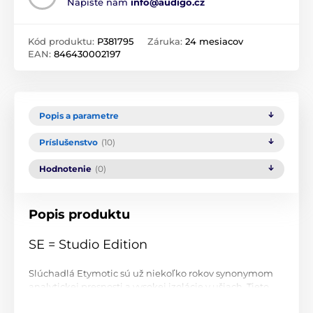
Napíšte nám
info@audigo.cz
Kód produktu:
P381795
Záruka:
24 mesiacov
EAN:
846430002197
Popis a parametre
Príslušenstvo
(10)
Hodnotenie
(0)
Popis produktu
SE = Studio Edition
Slúchadlá Etymotic sú už niekoľko rokov synonymom
analytickej presnosti a vysokej izolácie v ušiach. Tieto
silné stránky spĺňa aj séria ER2. Pri snahe o čo