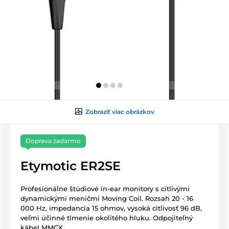
Zobraziť viac obrázkov
Doprava zadarmo
Etymotic ER2SE
Profesionálne štúdiové in-ear monitory s citlivými
dynamickými meničmi Moving Coil. Rozsah 20 - 16
000 Hz, impedancia 15 ohmov, vysoká citlivosť 96 dB,
veľmi účinné tlmenie okolitého hluku. Odpojiteľný
kábel MMCX.