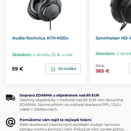
Audio-Technica ATH-M20x
Sennheiser HD 
Skladem
,
v stred
Skladem
,
v stredu 12. 8. u vás
371 €
59 €
Do košíka
365 €
Doprava ZDARMA u objednávek nad 85 EUR
Všechny objednávky v hodnotě nad 85 EUR vám doručíme
ZDARMA. Sázíme přitom na ověřené dopravce PPL / GLS i
odběr v Zásilkovnách.
Pomůžeme vám najít to nejlepší řešení
Naše zkušenosti z kamenných prodejen Audigo i provozu
eshopu mohou pomoci i vám. Pokud se nám ozvete přímo,