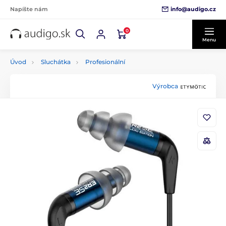
info@audigo.cz
Napíšte nám
0
Menu
Úvod
Sluchátka
Profesionální
Výrobca