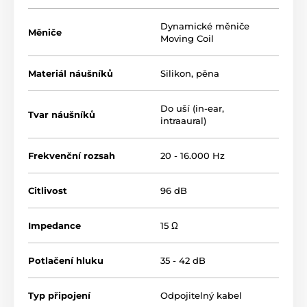
Dynamické měniče
Měniče
Moving Coil
Produkt je zaradený v kategóriách
Materiál náušníků
Do uší
Profesionální
Silikon, pěna
Do uší (in-ear,
Tvar náušníků
intraaural)
Frekvenční rozsah
20 - 16.000 Hz
Citlivost
96 dB
Impedance
15 Ω
Potlačení hluku
35 - 42 dB
Typ připojení
Odpojitelný kabel