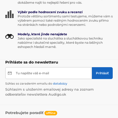
dokážeme najít to nejlepší řešení pro vás.
Výběr podle hodnocení zvuku a recenzí
Protože většinu sortimentu sami testujeme, můžeme vám s
výběrem pomoci také reálným hodnocením zvuku přímo
na stránkách nebo podrobnými recenzemi.
Modely, které jinde nenajdete
Jako specialisté na sluchátka a sluchátkovou techniku
nabízíme i skutečné speciality, které byste na běžných
eshopech hledali marně.
Prihláste sa do newsletteru
Tu napíšte váš e-mail
Prihlásiť
Súhlas so zaradením emailu do
databázy
Súhlasím s uložením emailovej adresy na zoznam
odberateľov newslettera Audigo.sk
Potrebujete poradiť
offline