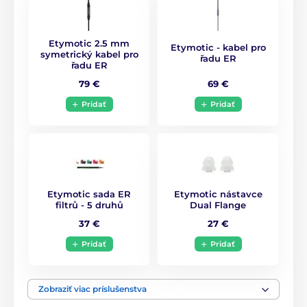
Etymotic 2.5 mm
Etymotic - kabel pro
symetrický kabel pro
řadu ER
řadu ER
69 €
79 €
Pridať
Pridať
Etymotic sada ER
Etymotic nástavce
filtrů - 5 druhů
Dual Flange
37 €
27 €
Pridať
Pridať
Zobraziť viac príslušenstva