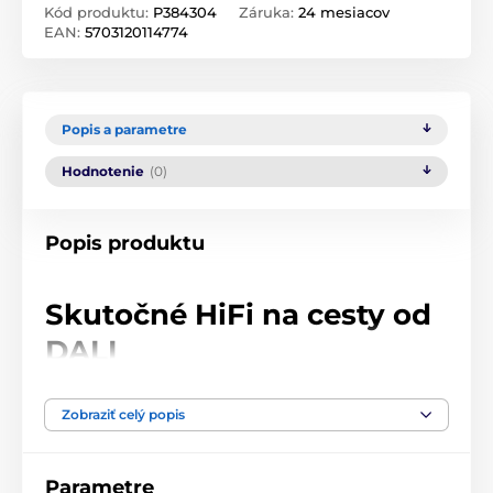
Kód produktu:
P384304
Záruka:
24 mesiacov
EAN:
5703120114774
Popis a parametre
Hodnotenie
(0)
Popis produktu
Skutočné HiFi na cesty od
DALI
Ak poznáte špičkové domáce reproduktory DALI, viete,
Zobraziť celý popis
akú kvalitu zvuku môžete od tejto značky očakávať. Aj
od ich slúchadiel očakávajte len to najlepšie a
dostanete eště o niečo viac. Či už počúvate cez
Bluetooth alebo kábel, DALI iO-8 vám naservírujú
Parametre