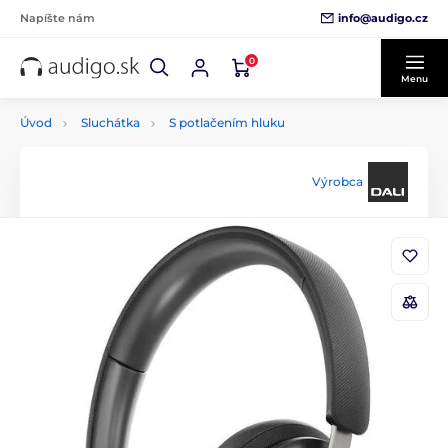
info@audigo.cz
Napíšte nám
0
Menu
Úvod
Sluchátka
S potlačením hluku
Výrobca