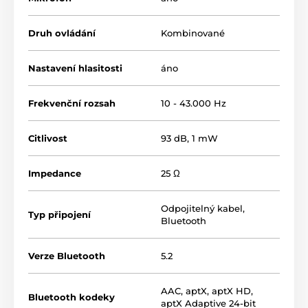
Druh ovládání
Kombinované
Nastavení hlasitosti
áno
Frekvenční rozsah
10 - 43.000 Hz
Citlivost
93 dB, 1 mW
Dynamické meniče s patentovanou
Impedance
25 Ω
membránou
Odpojitelný kabel
,
Membrány slúchadiel
DALI
sú vyrobené z kombinácie
Typ připojení
Bluetooth
papiera a drevených vlákien. Veľmi jemné a náhodne
usporiadané vlákna s premenlivou dĺžkou vytvárajú
výnimočne ľahkú a zároveň tuhú membránu, ktorá
Verze Bluetooth
5.2
ponúka optimálne tlmenie bez nežiaducej
deformácie. Výsledkom je prirodzený a muzikálny
AAC
,
aptX
,
aptX HD
,
zvuk plný detailov.
Bluetooth kodeky
aptX Adaptive 24-bit