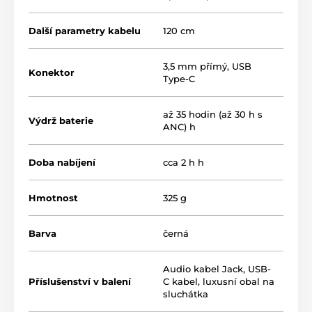
Okrem toho sú k dispozícii 2 zvukové režimy
.
Jednoducho si vyberte medzi HiFi a Bass podľa svojho
Další parametry kabelu
120 cm
vkusu, nálady alebo počúvaného žánru.
3,5 mm přímý
,
USB
Konektor
Type-C
až 35 hodin (až 30 h s
Výdrž baterie
ANC) h
Doba nabíjení
cca 2 h h
Hmotnost
325 g
Tiché miesto pre vaše
počúvanie
Barva
černá
DALI iO-8 dokáže vyčarovať dokonale tiché miesto na
Audio kabel Jack, USB-
sústredené počúvanie aj uprostred hlučnej stanice
Příslušenství v balení
C kabel, luxusní obal na
sluchátka
vďaka šikovnej funkcii
AANC
(Audiophile Active Noise
Cancellation). To všetko pri zachovaní najvyššej kvality