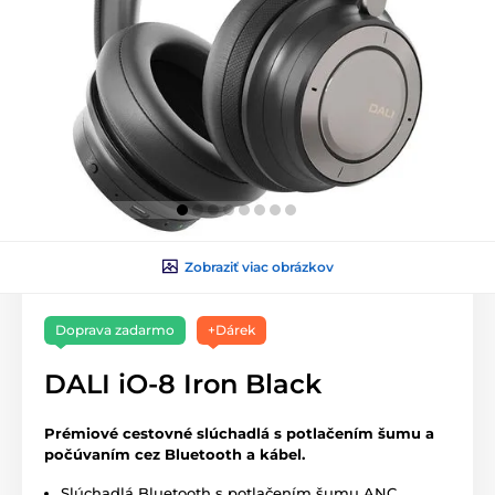
Zobraziť viac obrázkov
Doprava zadarmo
+Dárek
DALI iO-8 Iron Black
Prémiové cestovné slúchadlá s potlačením šumu a
počúvaním cez Bluetooth a kábel.
Slúchadlá Bluetooth s potlačením šumu ANC