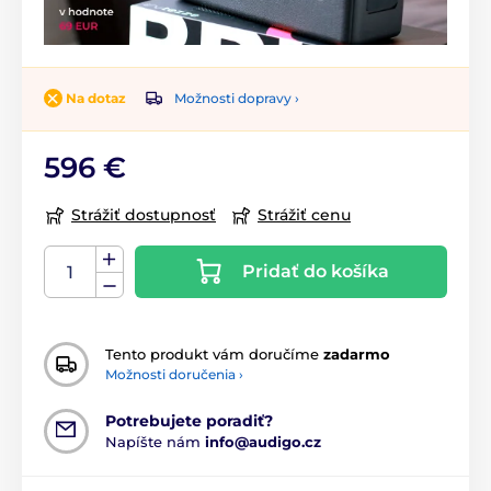
Možnosti dopravy ›
Na dotaz
596 €
Strážiť dostupnosť
Strážiť cenu
Pridať do košíka
Tento produkt vám doručíme
zadarmo
Možnosti doručenia ›
Potrebujete poradiť?
Napíšte nám
info@audigo.cz