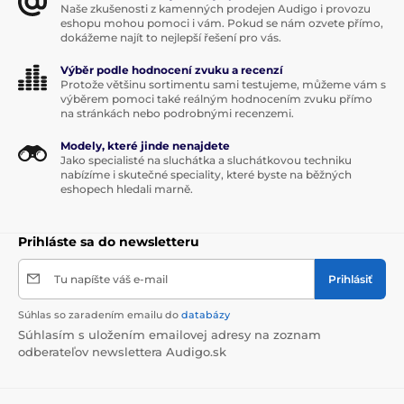
Naše zkušenosti z kamenných prodejen Audigo i provozu
Špičkové audio kodeky aptX HD a aptX Adaptive
eshopu mohou pomoci i vám. Pokud se nám ozvete přímo,
dokážeme najít to nejlepší řešení pro vás.
počúvanie cez audio jack kábel
Výběr podle hodnocení zvuku a recenzí
Digitálne počúvanie cez kábel USB OTG
Protože většinu sortimentu sami testujeme, můžeme vám s
výběrem pomoci také reálným hodnocením zvuku přímo
na stránkách nebo podrobnými recenzemi.
Produkt je zaradený v kategóriách
Modely, které jinde nenajdete
Jako specialisté na sluchátka a sluchátkovou techniku
Kolem uší
Uzavřená
Bluetooth
nabízíme i skutečné speciality, které byste na běžných
eshopech hledali marně.
S potlačením hluku
Prihláste sa do newsletteru
Tu napíšte váš e-mail
Prihlásiť
Súhlas so zaradením emailu do
databázy
Súhlasím s uložením emailovej adresy na zoznam
odberateľov newslettera Audigo.sk