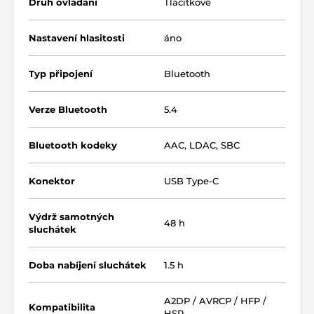
Druh ovládání
Tlačítkové
aplikácii Moondrop APP vybrať zo štyroch ďalších
zvukových profilov podľa svojho vkusu.
Nastavení hlasitosti
áno
Vyvážený zvuk, ktorý vyhovuje väčšine poslucháčov
Typ připojení
Bluetooth
Prispôsobiteľné ladenie v aplikácii Moondrop APP
5 zvukových profilov
Verze Bluetooth
5.4
Bluetooth kodeky
AAC
,
LDAC
,
SBC
Konektor
USB Type-C
Výdrž samotných
48 h
sluchátek
Doba nabíjení sluchátek
1.5 h
A2DP / AVRCP / HFP /
Kompatibilita
HSP