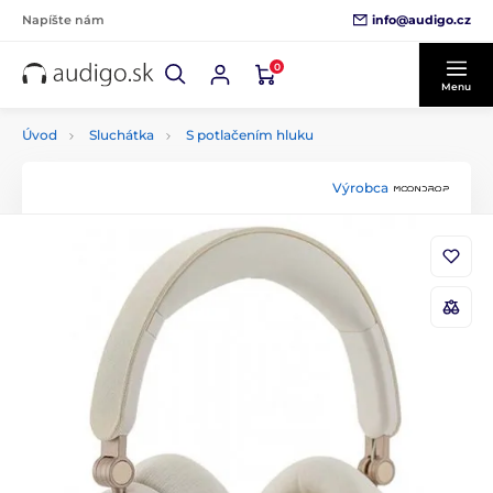
info@audigo.cz
Napíšte nám
0
Menu
Úvod
Sluchátka
S potlačením hluku
Výrobca