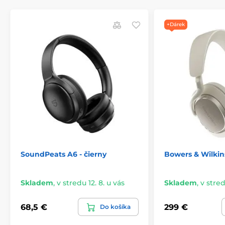
ANC a režim Transparency so štyrmi samostatnými
mikrofónmi
+Dárek
SoundPeats A6 - čierny
Bowers & Wilkins
Skladem
,
v stredu 12. 8. u vás
Skladem
,
v stred
Navrhnuté na cesty
68,5 €
299 €
Do košíka