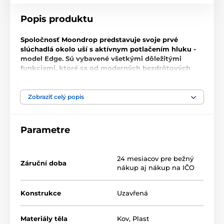
Popis produktu
Spoločnosť Moondrop predstavuje svoje prvé
slúchadlá okolo uší s aktívnym potlačením hluku -
model Edge. Sú vybavené všetkými dôležitými
funkciami, ktoré sa od moderných bezdrôtových
slúchadiel očakávajú, a dostanete ich za veľmi
prijateľnú cenu. K dispozícii je hybridné ANC,
transparentný režim, najmodernejší kodek
Zobraziť celý popis
Bluetooth LDAC a 48 hodín výdrže na jedno nabitie
s rýchlym nabíjaním.
Parametre
Kompletný súbor všetkých funkcií, ktoré očakávate
Kodek LDAC s minimálnym oneskorením zvuku a
24 mesiacov pre bežný
Záruční doba
kvalitou HiRes
nákup aj nákup na IČO
48 hodín počúvania na jedno nabitie
Konstrukce
Uzavřená
4 hodiny počůvania po 5 minútach nabíjania
Materiály těla
Kov
,
Plast