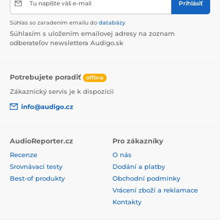
Tu napíšte váš e-mail
Prihlásiť
Súhlas so zaradením emailu do
databázy
Súhlasím s uložením emailovej adresy na zoznam
odberateľov newslettera Audigo.sk
Potrebujete poradiť
offline
Zákaznický servis je k dispozícii
info@audigo.cz
AudioReporter.cz
Pro zákazníky
Recenze
O nás
Srovnávací testy
Dodání a platby
Best-of produkty
Obchodní podmínky
Vrácení zboží a reklamace
Kontakty