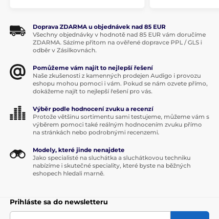
Moondrop Edge kombinuje ľahké plastové mušle s
hliníkovými pohyblivými časťami. Vďaka tomu je
konštrukcia ľahká, skladná a zároveň pevná. V
Doprava ZDARMA u objednávek nad 85 EUR
kombinácii s dostatočne veľkými náušníkmi s
Všechny objednávky v hodnotě nad 85 EUR vám doručíme
pamäťovou penou nebudete mať problém s
ZDARMA. Sázíme přitom na ověřené dopravce PPL / GLS i
pohodlným usadením na hlave ani počas dlhšieho
odběr v Zásilkovnách.
počúvania.
Pomůžeme vám najít to nejlepší řešení
Naše zkušenosti z kamenných prodejen Audigo i provozu
Skladacia konštrukcia z plastu a hliníka
eshopu mohou pomoci i vám. Pokud se nám ozvete přímo,
Nízka hmotnosť a pohodlné náušníky
dokážeme najít to nejlepší řešení pro vás.
Výběr podle hodnocení zvuku a recenzí
Protože většinu sortimentu sami testujeme, můžeme vám s
Produkt je zaradený v kategóriách
výběrem pomoci také reálným hodnocením zvuku přímo
na stránkách nebo podrobnými recenzemi.
Kolem uší
Uzavřená
Bluetooth
Modely, které jinde nenajdete
Jako specialisté na sluchátka a sluchátkovou techniku
S potlačením hluku
nabízíme i skutečné speciality, které byste na běžných
eshopech hledali marně.
Prihláste sa do newsletteru