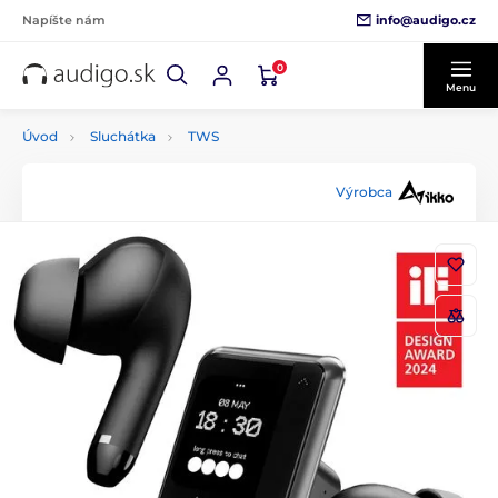
info@audigo.cz
Napíšte nám
0
Menu
Úvod
Sluchátka
TWS
Výrobca