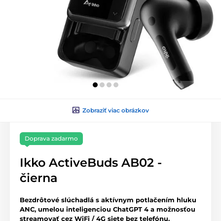
Zobraziť viac obrázkov
Doprava zadarmo
Ikko ActiveBuds AB02 -
čierna
Bezdrôtové slúchadlá s aktívnym potlačením hluku
ANC, umelou inteligenciou ChatGPT 4 a možnosťou
streamovať cez WiFi / 4G siete bez telefónu.