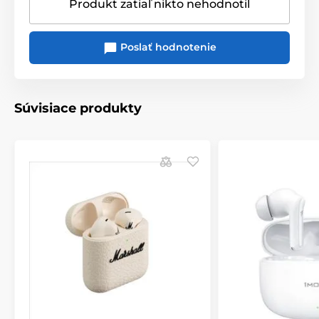
Produkt zatiaľ nikto nehodnotil
Poslať hodnotenie
Súvisiace produkty
Produkt je zaradený v kategóriách
Do uší
Bluetooth
TWS