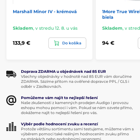
Marshall Minor IV - krémová
1More True Wire
biela
Skladem
,
v stredu 12. 8. u vás
Skladem
,
v stred
133,9 €
94 €
Do košíka
Doprava ZDARMA u objednávek nad 85 EUR
Všechny objednávky v hodnotě nad 85 EUR vám doručíme
ZDARMA. Sázíme přitom na ověřené dopravce PPL / GLS i
odběr v Zásilkovnách.
Pomůžeme vám najít to nejlepší řešení
Naše zkušenosti z kamenných prodejen Audigo i provozu
eshopu mohou pomoci i vám. Pokud se nám ozvete přímo,
dokážeme najít to nejlepší řešení pro vás.
Výběr podle hodnocení zvuku a recenzí
Protože většinu sortimentu sami testujeme, můžeme vám s
výběrem pomoci také reálným hodnocením zvuku přímo
na stránkách nebo podrobnými recenzemi.