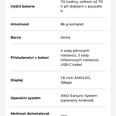
7,5 hodiny, celkem až 70
Výdrž baterie
h při dobíjení v pouzdře
h
Hmotnost
86 g komplet
Barva
černá
4 sady pěnových
ActiveBuds ako AI asistent
nástavců, 3 sady
Příslušenství v balení
silikonových nástavců,
so slovenčinou
USB-C kabel
Vďaka aplikácii ChatGPT 4 máte vo vrecku praktického
1.8 inch AMOLED,
AI asistenta pre poznámky, otázky či vzdelávanie.
Displej
326ppi
Ovládanie hlasom je úplne jednoduché a samozrejme
dostupné aj v slovenčine! Okrem toho je
podporovaných až 62 jazykov. Aj bez telefónu si tak
iKKO Earsync System
Operační systém
môžete robiť hlasové poznámky, vyhľadávať
(upravený Android)
informácie alebo sa len tak baviť s priateľmi.
Možnost doinstalovat
áno